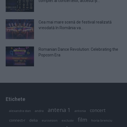
complet al concertelor, accesul și...
Cea mai mare scenă de festival realizată
vreodată în România va...
Romanian Dance Revolution: Celebrating the
Popcorn Era
Etichete
antena 1
concert
andra
alexandra stan
antonia
film
connect-r
delia
eurovision
exclusiv
horia brenciu