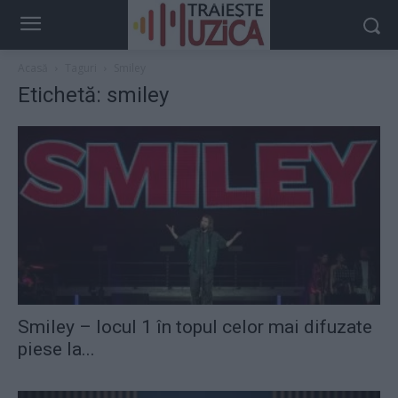
Acasă
Taguri
Smiley
Etichetă: smiley
Smiley – locul 1 în topul celor mai difuzate
piese la...