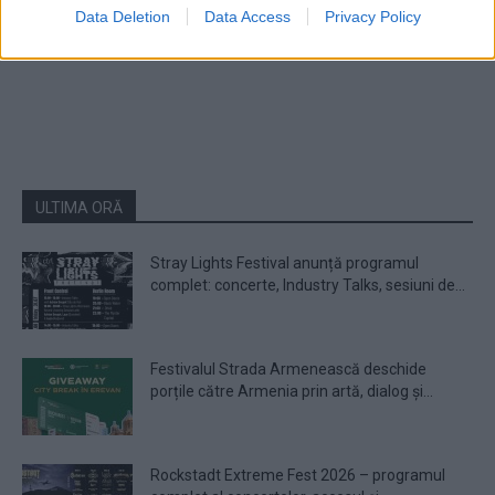
Data Deletion
Data Access
Privacy Policy
1
2
3
ULTIMA ORĂ
Stray Lights Festival anunță programul
complet: concerte, Industry Talks, sesiuni de...
Festivalul Strada Armenească deschide
porțile către Armenia prin artă, dialog și...
Rockstadt Extreme Fest 2026 – programul