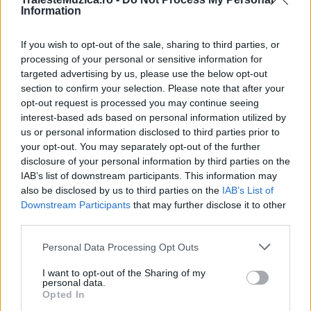
Information
If you wish to opt-out of the sale, sharing to third parties, or
Smiley lansează „Locul sfințește omul”,
processing of your personal or sensitive information for
primul episod din serialul său muzical,...
targeted advertising by us, please use the below opt-out
section to confirm your selection. Please note that after your
opt-out request is processed you may continue seeing
interest-based ads based on personal information utilized by
us or personal information disclosed to third parties prior to
your opt-out. You may separately opt-out of the further
disclosure of your personal information by third parties on the
IAB’s list of downstream participants. This information may
also be disclosed by us to third parties on the
IAB’s List of
Downstream Participants
that may further disclose it to other
third parties.
Please note that this website/app uses one or more Google
Personal Data Processing Opt Outs
Smiley a lansat videoclipul piesei ”Până
services and may gather and store information including but
când”
not limited to your visit or usage behaviour. You may click to
I want to opt-out of the Sharing of my
personal data.
grant or deny consent to Google and its third-party tags to
Opted In
use your data for below specified purposes in below Google