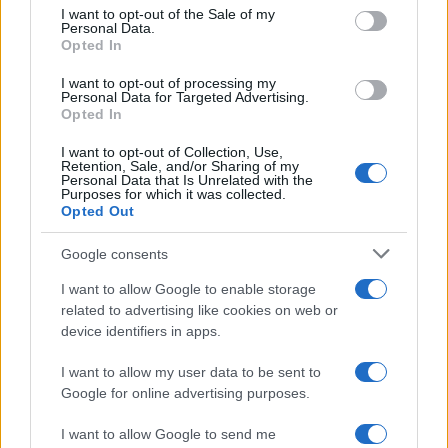
consent section.
I want to opt-out of the Sale of my
Personal Data.
Opted In
I want to opt-out of processing my
Personal Data for Targeted Advertising.
Opted In
I want to opt-out of Collection, Use,
Retention, Sale, and/or Sharing of my
Personal Data that Is Unrelated with the
Purposes for which it was collected.
Opted Out
Lost Frequencies, Tujamo, Sam Feldt și
Calumn Scott, în autobuzul Untold...
Google consents
I want to allow Google to enable storage
related to advertising like cookies on web or
device identifiers in apps.
I want to allow my user data to be sent to
Google for online advertising purposes.
I want to allow Google to send me