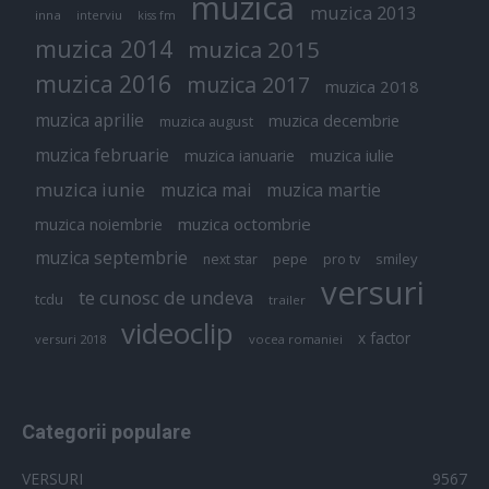
muzica
muzica 2013
inna
interviu
kiss fm
muzica 2014
muzica 2015
muzica 2016
muzica 2017
muzica 2018
muzica aprilie
muzica decembrie
muzica august
muzica februarie
muzica iulie
muzica ianuarie
muzica iunie
muzica mai
muzica martie
muzica octombrie
muzica noiembrie
muzica septembrie
pepe
smiley
next star
pro tv
versuri
te cunosc de undeva
tcdu
trailer
videoclip
x factor
versuri 2018
vocea romaniei
Categorii populare
VERSURI
9567