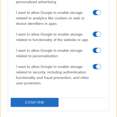
personalized advertising.
I want to allow Google to enable storage
Narada împreună cu Smiley și HaHaHa
related to analytics like cookies on web or
Production lansează un manifest pentru...
device identifiers in apps.
I want to allow Google to enable storage
related to functionality of the website or app.
I want to allow Google to enable storage
related to personalization.
I want to allow Google to enable storage
related to security, including authentication
functionality and fraud prevention, and other
user protection.
„Noi doi și noaptea” de la Smiley – o piesă
fierbinte,...
CONFIRM