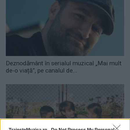
Deznodământ în serialul muzical „Mai mult
de-o viață”, pe canalul de...
TraiesteMuzica.ro -
Do Not Process My Personal