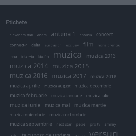
Etichete
antena 1
concert
andra
alexandra stan
antonia
film
connect-r
delia
eurovision
exclusiv
horia brenciu
muzica
muzica 2013
inna
interviu
kiss fm
muzica 2014
muzica 2015
muzica 2016
muzica 2017
muzica 2018
muzica aprilie
muzica decembrie
muzica august
muzica februarie
muzica iulie
muzica ianuarie
muzica iunie
muzica mai
muzica martie
muzica octombrie
muzica noiembrie
muzica septembrie
pepe
smiley
next star
pro tv
versuri
te cunosc de undeva
tcdu
trailer