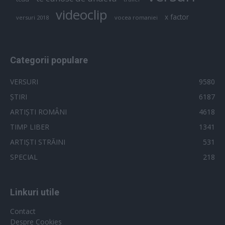
videoclip
x factor
versuri 2018
vocea romaniei
Categorii populare
VERSURI
9580
ȘTIRI
6187
ARTIȘTI ROMÂNI
4618
TIMP LIBER
1341
ARTIȘTI STRĂINI
531
SPECIAL
218
Linkuri utile
Contact
Despre Cookies