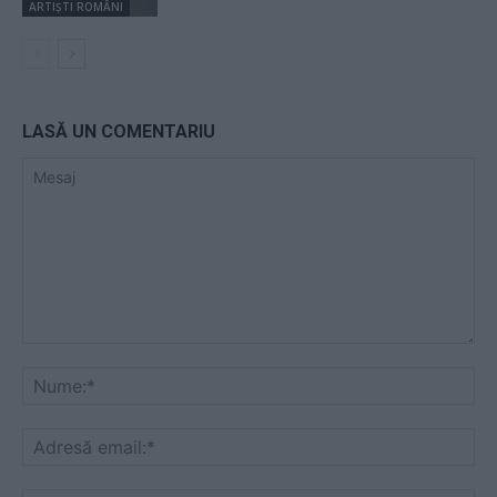
ARTIȘTI ROMÂNI
LASĂ UN COMENTARIU
Mesaj
Nu
Ad
ema