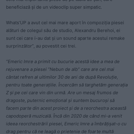
beneficiază și de un videoclip super simpatic.
Whats’UP a avut cel mai mare aport în compoziția piesei
alături de colegul său de studio, Alexandru Berehoi, ei
sunt cei care i-au dat și un sound aparte acestui remake
surprinzător”, au povestit cei trei.
”Emeric Imre a primit cu bucurie acestă idee a mea de
rejuvenare a piesei ”Nebun de alb” care are cel mai
cântat refren al ultimilor 30 de ani de după Revoluție,
pentru toate generațiile. Încercăm să targhetăm generația
Z și pe cei care vin din urmă. Are un mesaj frumos de
dragoste, puternic emoțional și suntem bucuroși să
facem parte din acest proiect și de a reorchestra această
capodoperă muzicală. Încă din 2020 de când mi-a venit
ideea reorchestrării piesei, Emeric Imre a îmbrățișat-o cu
drag pentru că ne leagă o prietenie de foarte multă