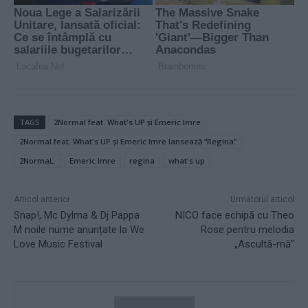
TAGS
2Normal feat. What's UP și Emeric Imre
2Normal feat. What's UP și Emeric Imre lansează “Regina”
2NormaL.
Emeric Imre
regina
what's up
Articol anterior
Următorul articol
Snap!, Mc Dylma & Dj Pappa
NICO face echipă cu Theo
M noile nume anunțate la We
Rose pentru melodia
Love Music Festival
„Ascultă-mă”