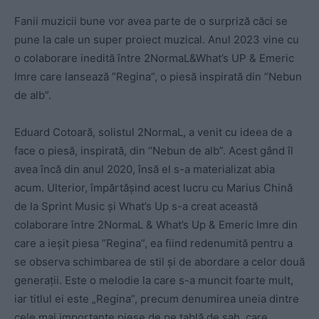
Fanii muzicii bune vor avea parte de o surpriză căci se
pune la cale un super proiect muzical. Anul 2023 vine cu
o colaborare inedită între 2NormaL&What’s UP & Emeric
Imre care lansează ”Regina”, o piesă inspirată din ”Nebun
de alb”.
Eduard Cotoară, solistul 2NormaL, a venit cu ideea de a
face o piesă, inspirată, din “Nebun de alb”. Acest gând îl
avea încă din anul 2020, însă el s-a materializat abia
acum. Ulterior, împărtășind acest lucru cu Marius Chină
de la Sprint Music și What’s Up s-a creat această
colaborare între 2NormaL & What’s Up & Emeric Imre din
care a ieșit piesa ”Regina”, ea fiind redenumită pentru a
se observa schimbarea de stil și de abordare a celor două
generații. Este o melodie la care s-a muncit foarte mult,
iar titlul ei este „Regina”, precum denumirea uneia dintre
cele mai importante piese de pe tablă de șah, care