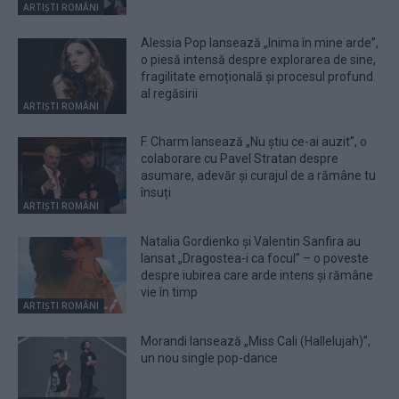
ARTIȘTI ROMÂNI
Alessia Pop lansează „Inima în mine arde”,
o piesă intensă despre explorarea de sine,
fragilitate emoțională și procesul profund
al regăsirii
ARTIȘTI ROMÂNI
F. Charm lansează „Nu știu ce-ai auzit”, o
colaborare cu Pavel Stratan despre
asumare, adevăr și curajul de a rămâne tu
însuți
ARTIȘTI ROMÂNI
Natalia Gordienko și Valentin Sanfira au
lansat „Dragostea-i ca focul” – o poveste
despre iubirea care arde intens și rămâne
vie în timp
ARTIȘTI ROMÂNI
Morandi lansează „Miss Cali (Hallelujah)”,
un nou single pop-dance