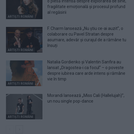
o piesă intensă despre explorarea de sine,
fragilitate emoțională și procesul profund
al regăsirii
ARTIȘTI ROMÂNI
F. Charm lansează „Nu știu ce-ai auzit”, o
colaborare cu Pavel Stratan despre
asumare, adevăr și curajul de a rămâne tu
însuți
ARTIȘTI ROMÂNI
Natalia Gordienko și Valentin Sanfira au
lansat „Dragostea-i ca focul” – o poveste
despre iubirea care arde intens și rămâne
vie în timp
ARTIȘTI ROMÂNI
Morandi lansează „Miss Cali (Hallelujah)”,
un nou single pop-dance
ARTIȘTI ROMÂNI