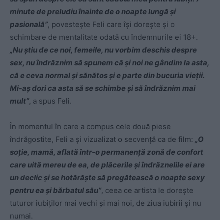
minute de preludiu înainte de o noapte lungă şi
pasională”
, povesteşte Feli care îşi doreşte şi o
schimbare de mentalitate odată cu îndemnurile ei 18+.
„Nu ştiu de ce noi, femeile, nu vorbim deschis despre
sex, nu îndrăznim să spunem că şi noi ne gândim la asta,
că e ceva normal şi sănătos şi e parte din bucuria vieţii.
Mi-aş dori ca asta să se schimbe şi să îndrăznim mai
mult”
, a spus Feli.
În momentul în care a compus cele două piese
îndrăgostite, Feli a şi vizualizat o secvenţă ca de film:
„O
soţie, mamă, aflată într-o permanenţă zonă de confort
care uită mereu de ea, de plăcerile şi îndrăznelile ei are
un declic şi se hotărăşte să pregătească o noapte sexy
pentru ea şi bărbatul său”
, ceea ce artista le doreşte
tuturor iubiţilor mai vechi şi mai noi, de ziua iubirii şi nu
numai.