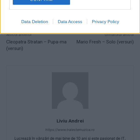
TAGS
feli
feli hainele si carnea
muzica
muzica 2019
muzica martie
muzica martie 2019
Data Deletion
Data Access
Privacy Policy
Articol anterior
Următorul articol
Cleopatra Stratan – Pupa-ma
Mario Fresh – Solo (versuri)
(versuri)
Liviu Andrei
https://www.traiestemuzica.ro
Lucrează în vânzări de mai bine de 10 ani și este pasionat de IT.