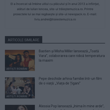
El a încercat să îmbine utilul cu plăcutul și în anul 2013 a inființat,
alături de Iulian Ioncea, site-ul trăieștemuzica.ro. Printre
proiectele lui se mai regăsește și site-ul newspack.ro. E-mail:
liviu.andrei@traiestemuzica.ro
ARTICOLE SIMILARE
Bastien și Misha Miller lansează „Toată
Vara”, colaborarea care ridică temperatura
la maxim
ARTIȘTI ROMÂNI
Pepe deschide arhiva familiei într-un film
de o viață: „Viața de Țigani”
ARTIȘTI ROMÂNI
Alessia Pop lansează „Inima în mine arde”,