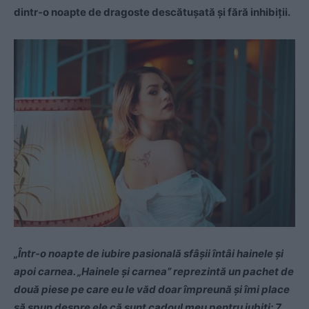
dintr-o noapte de dragoste descătuşată şi fără inhibiţii.
„Într-o noapte de iubire pasională sfâşii întâi hainele şi
apoi carnea. „Hainele şi carnea” reprezintă un pachet de
două piese pe care eu le văd doar împreună şi îmi place
să spun despre ele că sunt cadoul meu pentru iubiţi: 7