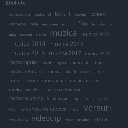
Etichete
antena 1
concert
andra
alexandra stan
antonia
film
connect-r
delia
eurovision
exclusiv
horia brenciu
muzica
muzica 2013
inna
interviu
kiss fm
muzica 2014
muzica 2015
muzica 2016
muzica 2017
muzica 2018
muzica aprilie
muzica decembrie
muzica august
muzica februarie
muzica iulie
muzica ianuarie
muzica iunie
muzica mai
muzica martie
muzica octombrie
muzica noiembrie
muzica septembrie
pepe
smiley
next star
pro tv
versuri
te cunosc de undeva
tcdu
trailer
videoclip
x factor
versuri 2018
vocea romaniei