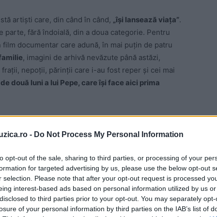
istă artiști care, din când în când,
„își lansează viața”
.
ce parte, fără îndoială, din a doua categorie. Pentru
film documentar care adună, în mai puțin de patru
familie
, imagini de arhivă nevăzute până astăzi,
 frații, nepoții, părinții care i-au fost reper și cei mai
 de două luni a lui Pepe, care își face aici prima
 ce s-a născut mai întâi: piesa care căuta aceste
ert este că,
odată întâlnite, nu mai pot fi despărțite
.
uzica.ro -
Do Not Process My Personal Information
to opt-out of the sale, sharing to third parties, or processing of your per
ani, un singur film
formation for targeted advertising by us, please use the below opt-out s
r selection. Please note that after your opt-out request is processed y
 o arhivă deschisă.
Pentru prima oară în cariera lui,
eing interest-based ads based on personal information utilized by us or
disclosed to third parties prior to your opt-out. You may separately opt-
nte păstrate zeci de ani în cutii, în albume și în
losure of your personal information by third parties on the IAB’s list of
nă, împreună, un singur film despre familia lui.