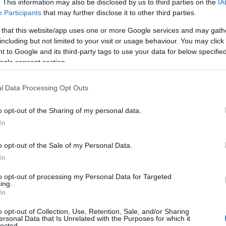
. This information may also be disclosed by us to third parties on the
IA
Participants
that may further disclose it to other third parties.
ăzi de o sută de ani, până la Jessica, fetița lui de două
 that this website/app uses one or more Google services and may gath
icii, mama artistului,
Mamia
, așa cum îi spun copiii ei,
including but not limited to your visit or usage behaviour. You may click 
 în cadre pe care Pepe însuși nu le mai văzuse de ani
 to Google and its third-party tags to use your data for below specifi
i, alergând prin curte. Apoi nepoții,
Babani, Giuli,
ogle consent section.
 final, generația de acum:
Maria, Rosa, Pepe Jr., Ayan și
ngă altele, pe același ecran.
l Data Processing Opt Outs
o opt-out of the Sharing of my personal data.
lui, apare cel mai tânăr membru al familiei:
Jessica, fiica
In
rima oară când artistul o arată lumii.
Nu pe o copertă
cadrul final al unui film care îi povestește toată
o opt-out of the Sale of my Personal Data.
nt. Și se vede de ce.
In
to opt-out of processing my Personal Data for Targeted
m crescut. Frați, surori, veri, verișoare, toți la o
ing.
In
e cel mai mare. Eu așa am știut că e viața. Cu gălăgie
i, dar cu absolut totul. Și am vrut să cânt asta exact
o opt-out of Collection, Use, Retention, Sale, and/or Sharing
ersonal Data that Is Unrelated with the Purposes for which it
icații. Cine a crescut ca noi va înțelege din primele
lected.