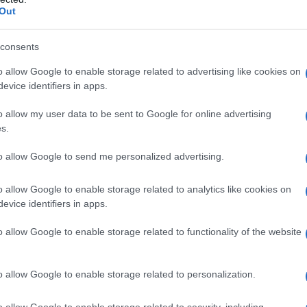
dorească măcar o dată o masă plină de copii și de
Out
consents
mai departe
o allow Google to enable storage related to advertising like cookies on
evice identifiers in apps.
ei, acela vine dinspre nepoții lui Pepe.
Doi dintre ei
o allow my user data to be sent to Google for online advertising
i, muzica generației care urmează.
s.
to allow Google to send me personalized advertising.
ochiat pentru că adormea în orice gălăgie, este
scenă, în studio, la evenimente și petreceri private, la
o allow Google to enable storage related to analytics like cookies on
care ține tobele lui Pepe îl învață pe Ayan, fiul lui,
evice identifiers in apps.
 pe care o au bărbații care au învățat muzica înainte să
o allow Google to enable storage related to functionality of the website
 Babani și de Franco, își asumă și el în film rolul de
o allow Google to enable storage related to personalization.
e o face cu zâmbetul pe buze în familie: în viața
preda cu adevărat este playback-ul. Dar și asta face
o allow Google to enable storage related to security, including