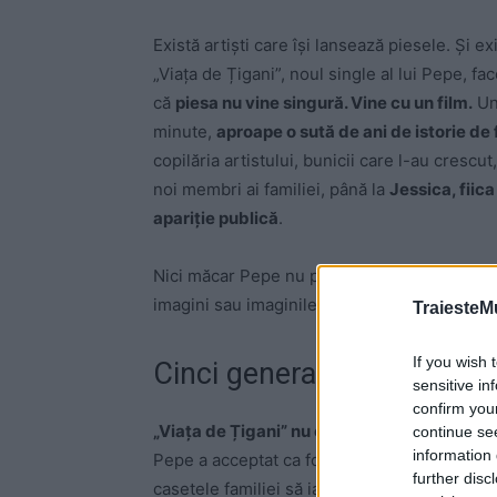
Există artiști care își lansează piesele. Și ex
„Viața de Țigani”, noul single al lui Pepe, fa
că
piesa nu vine singură. Vine cu un film.
Un 
minute,
aproape o sută de ani de istorie de 
copilăria artistului, bunicii care l-au crescut,
noi membri ai familiei, până la
Jessica, fiica
apariție publică
.
Nici măcar Pepe nu poate spune cu siguranță
imagini sau imaginile care căutau o piesă. C
TraiesteM
If you wish 
Cinci generații, o sută de 
sensitive in
confirm you
„Viața de Țigani” nu este un videoclip. Este
continue se
information 
Pepe a acceptat ca fotografii, filmări și mome
further disc
casetele familiei să iasă la lumină și să devi