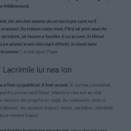
 se întâlnească.
ivă, mi-am dat seama de un lucru pe care nu îl
ei atunci. Eu trăiam viața mea. Fără să știm unul de
 ne iubim, să facem o familie. E ca și cum, în filmul
 pe atunci eram doi copii diferiți, în două lumi
 recunosc.”
, a mai spus Pepe.
” Lacrimile lui nea Ion
u a fost cu publicul. A fost acasă.
În curtea Loredanei,
pentru prima oară filmul. Mamia și nea Ion au stat
u decenii din propria lor viață. Au redevenit, dintr-o
, străbunici. Au revăzut chipuri, mese, sărbători, zâmbete
duce nimeni înapoi.
nut familia în picioare zeci de ani
, omul despre care