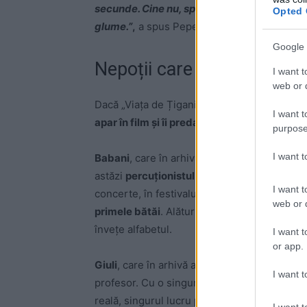
secunde. Cine nu, sper să asculte și să-și 
Opted 
glume.”
,
a spus Pepe.
Google 
Nepoții care duc muzica 
I want t
web or d
Dacă „Viața de Țigani” are un fir muzical al 
I want t
apar în film și îi predau, fiecare în felul lu
purpose
I want 
Babani
, care în arhivă apare ca un copil de
astăzi
percuționistul lui Pepe. De o viață.
Pe 
I want t
concerte, în festivaluri. În film,
aceeași mână 
web or d
primele bătăi
. Alături, cu naturalețea aceea
învețe alfabetul.
I want t
or app.
Giuli
, care în arhivă apare cântând alături de
I want t
profesor. Cu o singură mențiune, pe care Pep
reală, singurul lucru pe care Giuli îl poate 
I want t