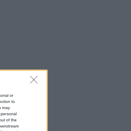
sonal or
ection to
ou may
 personal
out of the
 downstream