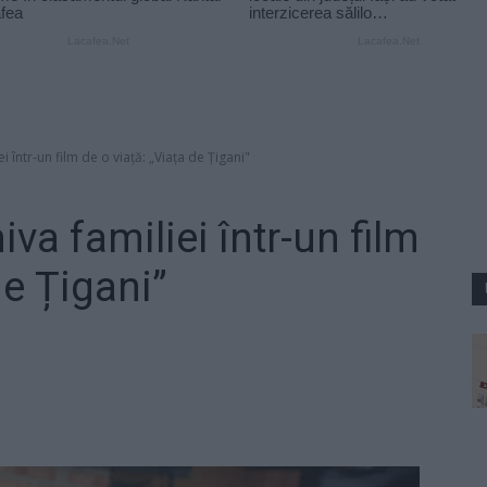
 într-un film de o viață: „Viața de Țigani"
va familiei într-un film
de Țigani”