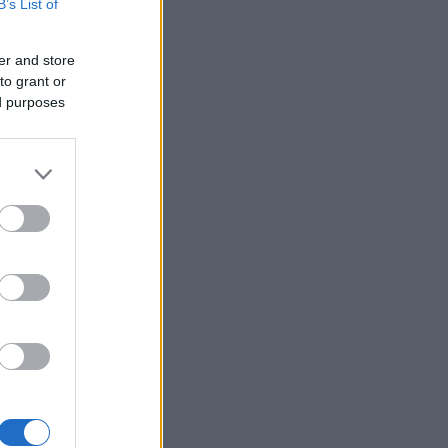
B’s List of
er and store
to grant or
ed purposes