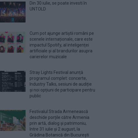
Din 30 iulie, se poate investi în
UNTOLD
Cum pot ajunge artiștii români pe
scenele internaționale, care este
impactul Spotify, al inteligenței
artificiale și al brandurilor asupra
carierelor muzicale
Stray Lights Festival anunță
programul complet: concerte,
Industry Talks, sesiuni de audiție
și noi opțiuni de participare pentru
public
Festivalul Strada Armenească
deschide porțile către Armenia
prin artă, dialog și patrimoniu,
între 31 iulie și 2 august, la
Grădina Botanică din București