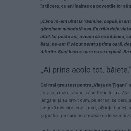
în tăcere, cu ani înainte ca poveștile lor să
„Când m-am uitat la Yasmine, copilă, în arh
gândisem niciodată așa. Ea trăia deja viața 
altul. Iar peste ani, aveam să ne întâlnim, să
ăsta, ne-am fi văzut pentru prima oară, deși
diferite. Sunt lucruri care nu se explică. Se
„Ai prins acolo tot, băiete.
Cel mai greu test pentru „Viața de Țigani” n
sora cea mare, atunci când Pepe le-a arătat 
lângă el și au privit cum, pe ecran, se derula
singură mișcare, copii, miri, părinți, bunici
și gesturi pe care nu credeau că le va mai a
Iar la un moment dat,
nea Ion, omul care a ți