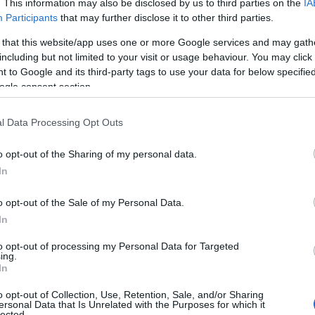
n adâncul sufletului! Toată viaţa m-am confruntat cu
. This information may also be disclosed by us to third parties on the
IA
Participants
that may further disclose it to other third parties.
 care o depun sau pentru realizările mele. Cu
extrem de talentat şi muncitor! Apreciez asta!”
.
 that this website/app uses one or more Google services and may gath
including but not limited to your visit or usage behaviour. You may click 
 to Google and its third-party tags to use your data for below specifi
nit când nu se putea mai bine. Era o perioadă în care
ogle consent section.
artea anumitor grupuri de oameni cu care eu, şi nu
ba Mea” m-a ajutat să mă descotorosesc de nişte
l Data Processing Opt Outs
e-miu What’s UP şi Pisica! Pace în suflete!”,
afirmă
blicului, Super Ed răspunde simplu, cu versuri din
o opt-out of the Sharing of my personal data.
 că ne iubeşti”.
In
o opt-out of the Sale of my Personal Data.
In
to opt-out of processing my Personal Data for Targeted
ing.
In
o opt-out of Collection, Use, Retention, Sale, and/or Sharing
ersonal Data that Is Unrelated with the Purposes for which it
lected.