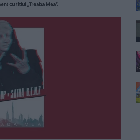
ent cu titlul „Treaba Mea”.