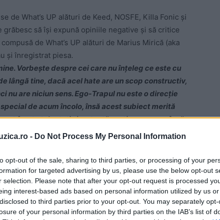
se de What’s UP alături de Keed, NOSFE, Killa Fonic şi
 grăbesc să îşi expună opiniile negative şi să critice
 compusă de What’s UP alături de Marius Mirică (aka
 şi înregistrat piesa.
ine. Vorbeşte despre cei care nu înţeleg ce este cu
 de lângă tine, dacă acel hate are un scop constructiv,
ci nu are niciun sens. Ego-Trapul nu este o direcţie
 special de acum încolo, însă acest subiect merită
sunt foarte talentaţi şi au toată susţinerea mea, încă
a mea pentru Şatră! Sunt foarte fericit de ce a ieşit.
uzica.ro -
Do Not Process My Personal Information
 What’s UP.
to opt-out of the sale, sharing to third parties, or processing of your per
n videoclip pe măsură, filmat în diverse locaţii
formation for targeted advertising by us, please use the below opt-out s
r selection. Please note that after your opt-out request is processed y
-uri impresionante şi opulenţă specifică Dubaiului
eing interest-based ads based on personal information utilized by us or
gizat de Anton Sandu(SAN). Despre cum e să filmezi în
disclosed to third parties prior to your opt-out. You may separately opt-
ară că este o experienţă incredibilă. NOSFE mai
losure of your personal information by third parties on the IAB’s list of