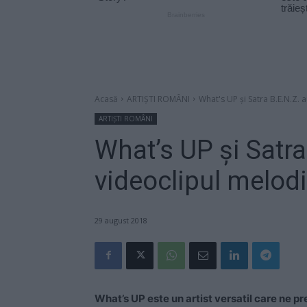
Acasă
ARTIȘTI ROMÂNI
What's UP şi Satra B.E.N.Z. 
ARTIȘTI ROMÂNI
What’s UP şi Satra
videoclipul melod
29 august 2018
What’s UP este un artist versatil care ne pre