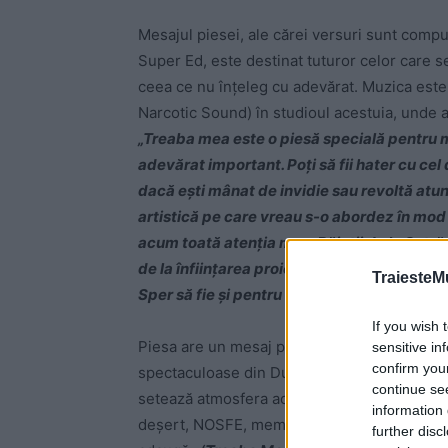
Mesajul piesei, ale cărei versuri sunt compu
Super Ed, este destinat tuturor celor care se
ceea ce nu înţeleg cu adevărat. Muzica este
Narcotic Sound) în studioul acestuia, unde au
„Treaba mea este o piesă specială pentru m
adevărat important. Poţi să fii hater cu cel
dacă eşti mânat de invidie sau revoltă atun
artistică pe care vreau s-o abordez în mod
acum toată atenţia mea. Băieţii de la Şatră 
de la înfiinţarea proiectului. Toată dragoste
TraiesteM
Sper să fie şi pentru voi o plăcere”
, declară
If you wish 
Piesa are un mesaj puternic, susţinut şi de u
sensitive in
confirm you
spectaculoase din Dubai. Dune de nisip, SUV
continue se
setează atmosfera acestui nou videoclip re
information 
deşert, NOSFE, membru Şatră B.E.N.Z., decl
further disc