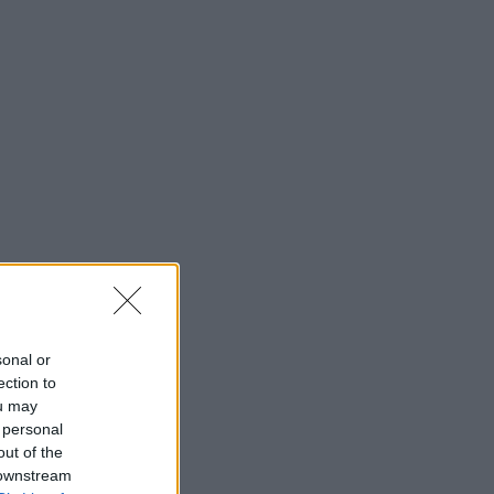
sonal or
ection to
ou may
 personal
out of the
 downstream