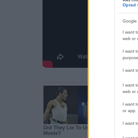
Opted 
Google 
I want t
web or d
I want t
purpose
I want 
I want t
web or d
I want t
or app.
I want t
I want t