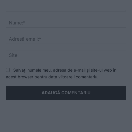
Mesaj
Nu
Ad
ema
Sit
Salvați numele meu, adresa de e-mail și site-ul web în
acest browser pentru data viitoare i comentariu.