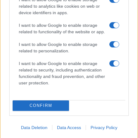
related to analytics like cookies on web or
device identifiers in apps.
I want to allow Google to enable storage
related to functionality of the website or app.
I want to allow Google to enable storage
related to personalization.
I want to allow Google to enable storage
TAGS
eminem
eminem the monster
muzica 2013
related to security, including authentication
muzica decembrie
muzica decembrie 2013
rihanna
functionality and fraud prevention, and other
user protection.
the monster
Articol anterior
Următorul articol
CONFIRM
Sonny Flame – Ayo (versuri)
Florin Ristei de la „X Factor“,
sabotat chiar înainte de
marea finală
Data Deletion
Data Access
Privacy Policy