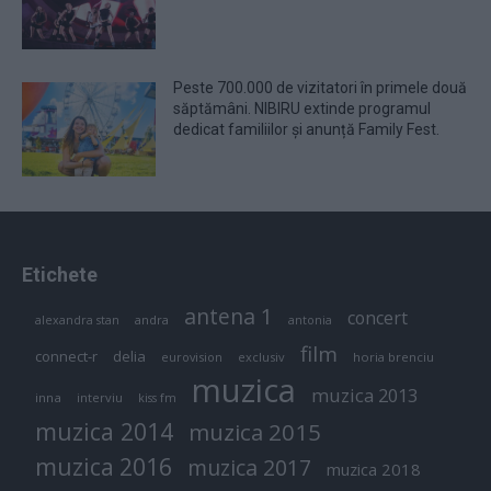
Peste 700.000 de vizitatori în primele două
săptămâni. NIBIRU extinde programul
dedicat familiilor și anunță Family Fest.
Etichete
antena 1
concert
andra
alexandra stan
antonia
film
connect-r
delia
eurovision
exclusiv
horia brenciu
muzica
muzica 2013
inna
interviu
kiss fm
muzica 2014
muzica 2015
muzica 2016
muzica 2017
muzica 2018