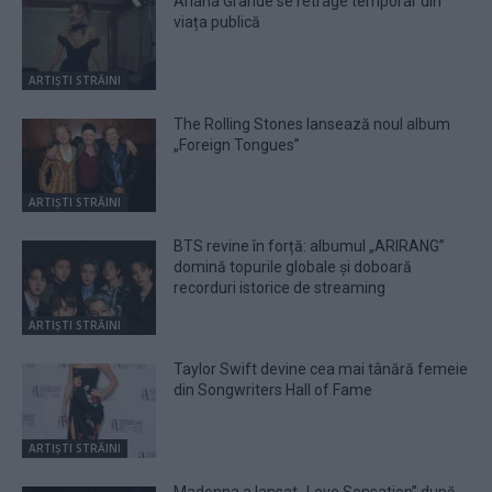
Ariana Grande se retrage temporar din
viața publică
ARTIȘTI STRĂINI
The Rolling Stones lansează noul album
„Foreign Tongues”
ARTIȘTI STRĂINI
BTS revine în forță: albumul „ARIRANG”
domină topurile globale și doboară
recorduri istorice de streaming
ARTIȘTI STRĂINI
Taylor Swift devine cea mai tânără femeie
din Songwriters Hall of Fame
ARTIȘTI STRĂINI
Madonna a lansat „Love Sensation” după