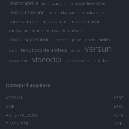
muzica aprilie
muzica decembrie
muzica august
muzica februarie
muzica iulie
muzica ianuarie
muzica iunie
muzica mai
muzica martie
muzica octombrie
muzica noiembrie
muzica septembrie
pepe
smiley
next star
pro tv
versuri
te cunosc de undeva
tcdu
trailer
videoclip
x factor
versuri 2018
vocea romaniei
Categorii populare
VERSURI
9587
ȘTIRI
6187
ARTIȘTI ROMÂNI
4618
TIMP LIBER
1341