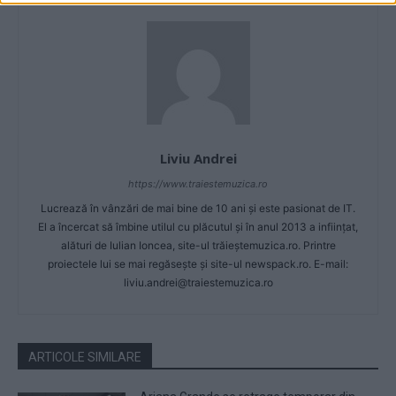
Liviu Andrei
https://www.traiestemuzica.ro
Lucrează în vânzări de mai bine de 10 ani și este pasionat de IT.
El a încercat să îmbine utilul cu plăcutul și în anul 2013 a inființat,
alături de Iulian Ioncea, site-ul trăieștemuzica.ro. Printre
proiectele lui se mai regăsește și site-ul newspack.ro. E-mail:
liviu.andrei@traiestemuzica.ro
ARTICOLE SIMILARE