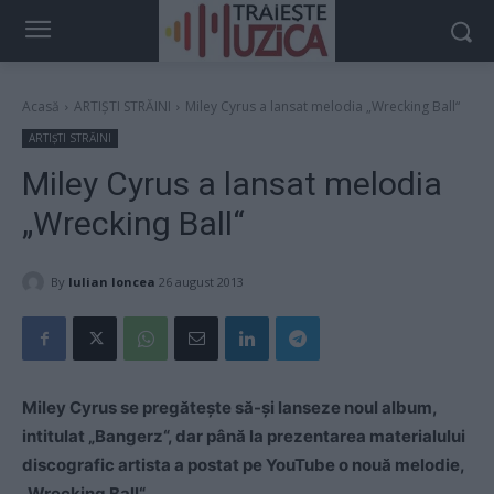
Acasă
ARTIȘTI STRĂINI
Miley Cyrus a lansat melodia „Wrecking Ball“
ARTIȘTI STRĂINI
Miley Cyrus a lansat melodia
„Wrecking Ball“
By
Iulian Ioncea
26 august 2013
Miley Cyrus se pregăteşte să-şi lanseze noul album,
intitulat „Bangerz“, dar până la prezentarea materialului
discografic artista a postat pe YouTube o nouă melodie,
„Wrecking Ball“.