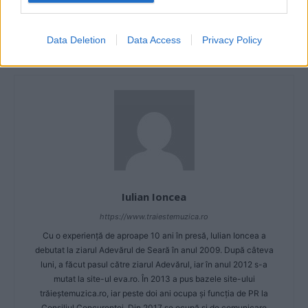
Mr. Alama şi Ligia, cei mai noi
Tudor Turcu a lansat piesa „Is
artişti MediaPro Music, au
there anybody out there?“
lansat piesa „Viteza luminii“
Data Deletion
Data Access
Privacy Policy
Iulian Ioncea
https://www.traiestemuzica.ro
Cu o experiență de aproape 10 ani în presă, Iulian Ioncea a
debutat la ziarul Adevărul de Seară în anul 2009. După câteva
luni, a făcut pasul către ziarul Adevărul, iar în anul 2012 s-a
mutat la site-ul eva.ro. În 2013 a pus bazele site-ului
trăieștemuzica.ro, iar peste doi ani ocupa și funcția de PR la
Consiliul Concurenței. Din 2017 se ocupă și de comunicare