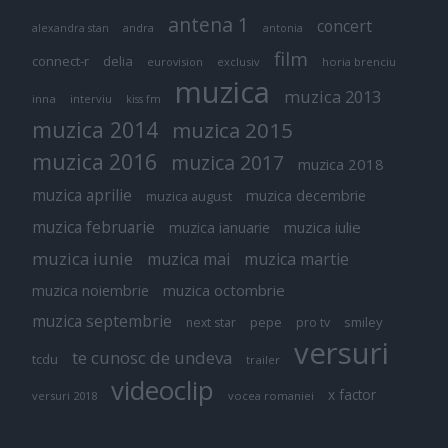
antena 1
concert
andra
alexandra stan
antonia
film
connect-r
delia
eurovision
exclusiv
horia brenciu
muzica
muzica 2013
inna
interviu
kiss fm
muzica 2014
muzica 2015
muzica 2016
muzica 2017
muzica 2018
muzica aprilie
muzica decembrie
muzica august
muzica februarie
muzica iulie
muzica ianuarie
muzica iunie
muzica mai
muzica martie
muzica octombrie
muzica noiembrie
muzica septembrie
pepe
smiley
next star
pro tv
versuri
te cunosc de undeva
tcdu
trailer
videoclip
x factor
versuri 2018
vocea romaniei