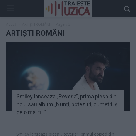
Acasă
ARTIȘTI ROMÂNI
Pagina 2
ARTIȘTI ROMÂNI
Smiley lanseaza „Reveria”, prima piesa din
noul său album „Nunți, botezuri, cumetrii și
ce o mai fi…”
Smiley lansează piesa „Reveria”, primul episod din