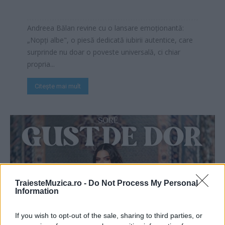
Andreea Bălan revine cu o lansare emoționantă:
„Nopți albe", o piesă dedicată iubirii autentice, care
surprinde nu doar o poveste universală, ci chiar
propria...
Citește mai mult
TraiesteMuzica.ro -
Do Not Process My Personal
Information
Sore revine după 6 ani cu „Gust de dor”, o
If you wish to opt-out of the sale, sharing to third parties, or
declarație muzicală despre amintirile și