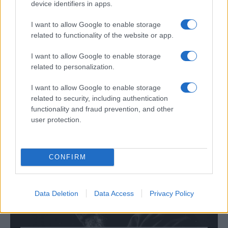
device identifiers in apps.
piesă în limba semnelor
I want to allow Google to enable storage
related to functionality of the website or app.
Mihail devine primul artist român care își
I want to allow Google to enable storage
interpretează personal o piesă în limba semnelor
related to personalization.
române (LSR) și lansează al doilea videoclip pentru
„În felul...
I want to allow Google to enable storage
related to security, including authentication
Citește mai mult
functionality and fraud prevention, and other
user protection.
CONFIRM
Data Deletion
Data Access
Privacy Policy