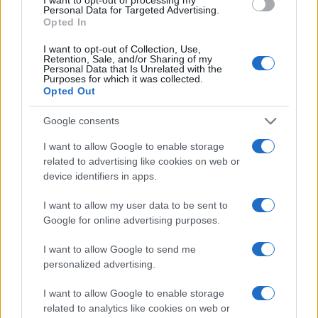
mult decât poate mintea să înțeleagă
Personal Data for Targeted Advertising.
Opted In
I want to opt-out of Collection, Use,
Retention, Sale, and/or Sharing of my
Taxi și Lora lansează „Cât pot eu să te iert", o piesă
Personal Data that Is Unrelated with the
cu un mesaj puternic despre iubirea adevărată,
Purposes for which it was collected.
Opted Out
despre acceptarea care învinge orice...
Google consents
Citește mai mult
I want to allow Google to enable storage
related to advertising like cookies on web or
device identifiers in apps.
I want to allow my user data to be sent to
Google for online advertising purposes.
I want to allow Google to send me
personalized advertising.
I want to allow Google to enable storage
related to analytics like cookies on web or
Mihail, primul artist român care își cântă o