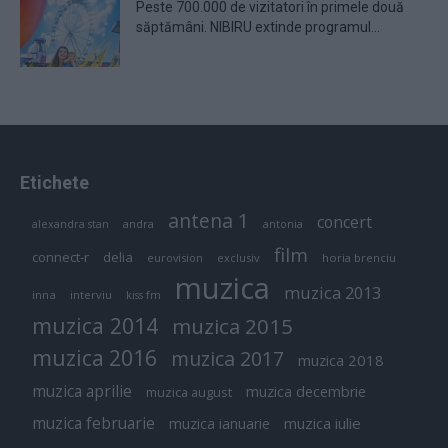
Peste 700.000 de vizitatori în primele două
săptămâni. NIBIRU extinde programul...
Etichete
antena 1
concert
andra
alexandra stan
antonia
film
connect-r
delia
eurovision
exclusiv
horia brenciu
muzica
muzica 2013
inna
interviu
kiss fm
muzica 2014
muzica 2015
muzica 2016
muzica 2017
muzica 2018
muzica aprilie
muzica decembrie
muzica august
muzica februarie
muzica iulie
muzica ianuarie