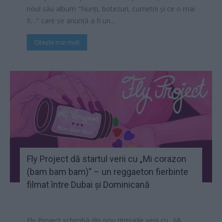
noul său album "Nunți, botezuri, cumetrii și ce o mai
fi…" care se anunță a fi un...
Citește mai mult
Fly Project dă startul verii cu „Mi corazon
(bam bam bam)” – un reggaeton fierbinte
filmat între Dubai și Dominicană
Fly Project schimbă din nou ritmurile verii cu „Mi