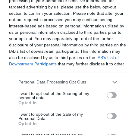
processing of your personal or sensitive information for
emoțiile care nu dispar niciodată
targeted advertising by us, please use the below opt-out
section to confirm your selection. Please note that after your
opt-out request is processed you may continue seeing
După o absență de șase ani din muzică, Sore revine
interest-based ads based on personal information utilized by
cu una dintre cele mai personale lansări ale sale:
us or personal information disclosed to third parties prior to
your opt-out. You may separately opt-out of the further
„Gust de dor". Noua piesă...
disclosure of your personal information by third parties on the
IAB’s list of downstream participants. This information may
Citește mai mult
also be disclosed by us to third parties on the
IAB’s List of
Downstream Participants
that may further disclose it to other
third parties.
Please note that this website/app uses one or more Google
Personal Data Processing Opt Outs
services and may gather and store information including but
not limited to your visit or usage behaviour. You may click to
I want to opt-out of the Sharing of my
personal data.
grant or deny consent to Google and its third-party tags to
Opted In
use your data for below specified purposes in below Google
consent section.
I want to opt-out of the Sale of my
Personal Data.
Taxi și Lora lansează „Cât pot eu să te iert”
Opted In
– o poveste despre inima care iartă mai
I want to opt-out of processing my