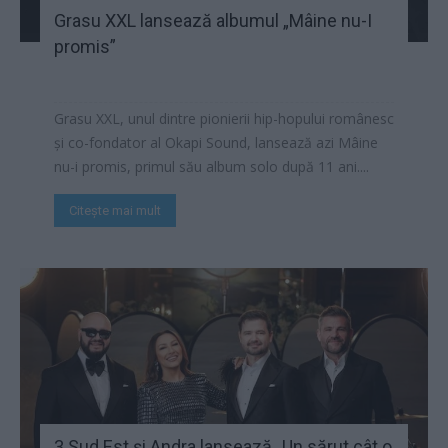
Grasu XXL lansează albumul „Mâine nu-I
promis”
Grasu XXL, unul dintre pionierii hip-hopului românesc
și co-fondator al Okapi Sound, lansează azi Mâine
nu-i promis, primul său album solo după 11 ani....
Citește mai mult
3 Sud Est și Andra lansează „Un sărut cât o