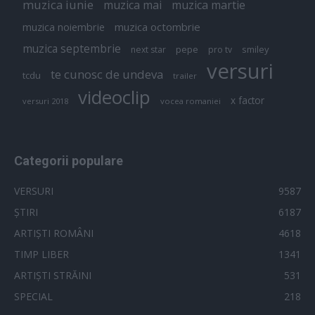
muzica iunie
muzica mai
muzica martie
muzica octombrie
muzica noiembrie
muzica septembrie
pepe
smiley
next star
pro tv
versuri
te cunosc de undeva
tcdu
trailer
videoclip
x factor
versuri 2018
vocea romaniei
Categorii populare
VERSURI
9587
ȘTIRI
6187
ARTIȘTI ROMÂNI
4618
TIMP LIBER
1341
ARTIȘTI STRĂINI
531
SPECIAL
218