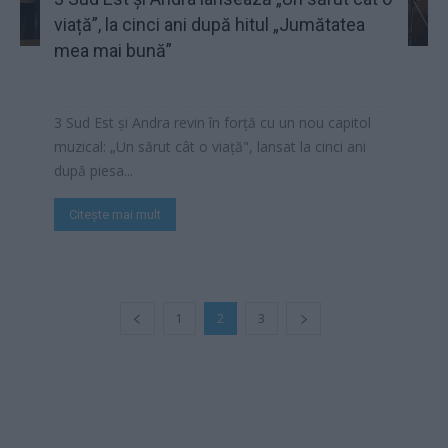
viață”, la cinci ani după hitul „Jumătatea
mea mai bună”
3 Sud Est și Andra revin în forță cu un nou capitol
muzical: „Un sărut cât o viață", lansat la cinci ani
după piesa...
Citește mai mult
1
2
3