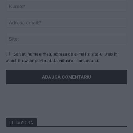
Nu
Ad
ema
Sit
Salvați numele meu, adresa de e-mail și site-ul web în
acest browser pentru data viitoare i comentariu.
ULTIMA ORĂ