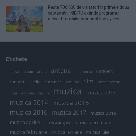
Peste 700.000 de vizitatori în primele două
săptămâni. NIBIRU extinde programul
dedicat familiilor și anunță Family Fest.
Etichete
antena 1
concert
andra
alexandra stan
antonia
film
connect-r
delia
eurovision
exclusiv
horia brenciu
muzica
muzica 2013
inna
interviu
kiss fm
muzica 2014
muzica 2015
muzica 2016
muzica 2017
muzica 2018
muzica aprilie
muzica decembrie
muzica august
muzica februarie
muzica iulie
muzica ianuarie