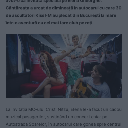
avut-o ca invitată specială pe Elena Gheorghe.
Cântăreața a urcat de dimineață în autocarul cu care 30
de ascultători Kiss FM au plecat din București la mare
într-o aventură cu cel mai tare club pe roți.
La invitația MC-ului Cristi Nitzu, Elena le-a făcut un cadou
muzical pasagerilor, susținând un concert chiar pe
Autostrada Soarelor, în autocarul care gonea spre centrul