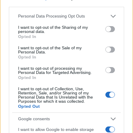
third parties.
Please note that this website/app uses one or more Google
Personal Data Processing Opt Outs
services and may gather and store information including but
not limited to your visit or usage behaviour. You may click to
I want to opt-out of the Sharing of my
personal data.
grant or deny consent to Google and its third-party tags to
Opted In
use your data for below specified purposes in below Google
consent section.
I want to opt-out of the Sale of my
Personal Data.
Opted In
I want to opt-out of processing my
Personal Data for Targeted Advertising.
Opted In
I want to opt-out of Collection, Use,
Retention, Sale, and/or Sharing of my
Personal Data that Is Unrelated with the
Purposes for which it was collected.
Opted Out
Google consents
I want to allow Google to enable storage