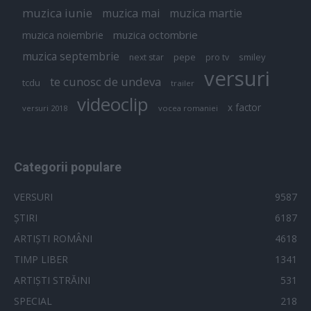
muzica iunie
muzica mai
muzica martie
muzica octombrie
muzica noiembrie
muzica septembrie
pepe
smiley
next star
pro tv
versuri
te cunosc de undeva
tcdu
trailer
videoclip
x factor
versuri 2018
vocea romaniei
Categorii populare
VERSURI
9587
ȘTIRI
6187
ARTIȘTI ROMÂNI
4618
TIMP LIBER
1341
ARTIȘTI STRĂINI
531
SPECIAL
218