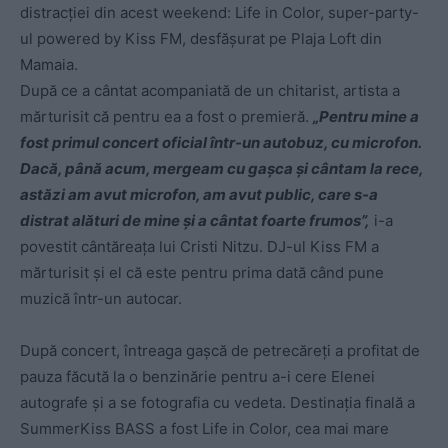
distracției din acest weekend: Life in Color, super-party-
ul powered by Kiss FM, desfășurat pe Plaja Loft din
Mamaia.
După ce a cântat acompaniată de un chitarist, artista a
mărturisit că pentru ea a fost o premieră.
„Pentru mine a
fost primul concert oficial într-un autobuz, cu microfon.
Dacă, până acum, mergeam cu gașca și cântam la rece,
astăzi am avut microfon, am avut public, care s-a
distrat alături de mine și a cântat foarte frumos”,
i-a
povestit cântăreața lui Cristi Nitzu. DJ-ul Kiss FM a
mărturisit și el că este pentru prima dată când pune
muzică într-un autocar.
După concert, întreaga gașcă de petrecăreți a profitat de
pauza făcută la o benzinărie pentru a-i cere Elenei
autografe și a se fotografia cu vedeta. Destinația finală a
SummerKiss BASS a fost Life in Color, cea mai mare