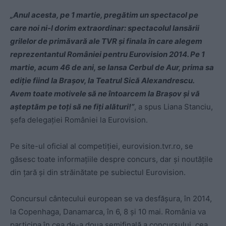
„Anul acesta, pe 1 martie, pregătim un spectacol pe
care noi ni-l dorim extraordinar: spectacolul lansării
grilelor de primăvară ale TVR şi finala în care alegem
reprezentantul României pentru Eurovision 2014. Pe 1
martie, acum 46 de ani, se lansa Cerbul de Aur, prima sa
ediţie fiind la Braşov, la Teatrul Sică Alexandrescu.
Avem toate motivele să ne întoarcem la Braşov şi vă
aşteptăm pe toţi să ne fiţi alături!”
, a spus Liana Stanciu,
şefa delegaţiei României la Eurovision.
Pe site-ul oficial al competiției, eurovision.tvr.ro, se
găsesc toate informaţiile despre concurs, dar şi noutăţile
din ţară şi din străinătate pe subiectul Eurovision.
Concursul cântecului european se va desfăşura, în 2014,
la Copenhaga, Danamarca, în 6, 8 şi 10 mai. România va
participa în cea de-a doua semifinală a concursului, cea