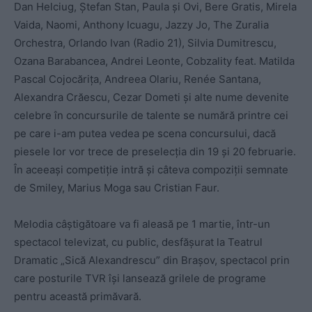
Dan Helciug, Ştefan Stan, Paula şi Ovi, Bere Gratis, Mirela
Vaida, Naomi, Anthony Icuagu, Jazzy Jo, The Zuralia
Orchestra, Orlando Ivan (Radio 21), Silvia Dumitrescu,
Ozana Barabancea, Andrei Leonte, Cobzality feat. Matilda
Pascal Cojocăriţa, Andreea Olariu, Renée Santana,
Alexandra Crăescu, Cezar Dometi şi alte nume devenite
celebre în concursurile de talente se numără printre cei
pe care i-am putea vedea pe scena concursului, dacă
piesele lor vor trece de preselecţia din 19 şi 20 februarie.
În aceeaşi competiţie intră şi câteva compoziţii semnate
de Smiley, Marius Moga sau Cristian Faur.
Melodia câştigătoare va fi aleasă pe 1 martie, într-un
spectacol televizat, cu public, desfăşurat la Teatrul
Dramatic „Sică Alexandrescu” din Braşov, spectacol prin
care posturile TVR îşi lansează grilele de programe
pentru această primăvară.