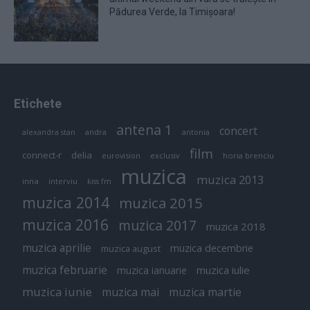
Pădurea Verde, la Timișoara!
Etichete
antena 1
concert
andra
alexandra stan
antonia
film
connect-r
delia
eurovision
exclusiv
horia brenciu
muzica
muzica 2013
inna
interviu
kiss fm
muzica 2014
muzica 2015
muzica 2016
muzica 2017
muzica 2018
muzica aprilie
muzica decembrie
muzica august
muzica februarie
muzica iulie
muzica ianuarie
muzica iunie
muzica mai
muzica martie