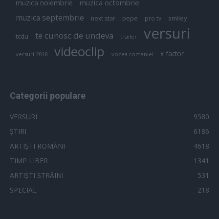
muzica octombrie
muzica noiembrie
muzica septembrie
pepe
smiley
next star
pro tv
versuri
te cunosc de undeva
tcdu
trailer
videoclip
x factor
versuri 2018
vocea romaniei
Categorii populare
VERSURI
9580
ȘTIRI
6186
ARTIȘTI ROMÂNI
4618
TIMP LIBER
1341
ARTIȘTI STRĂINI
531
SPECIAL
218