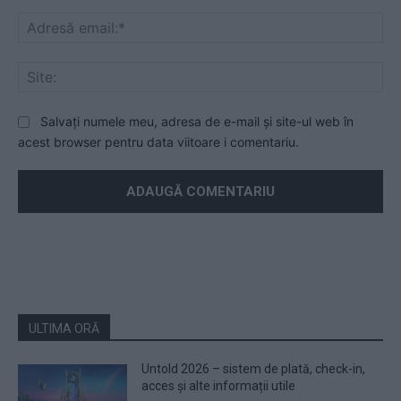
Ad
ema
Sit
Salvați numele meu, adresa de e-mail și site-ul web în
acest browser pentru data viitoare i comentariu.
ULTIMA ORĂ
Untold 2026 – sistem de plată, check-in,
acces și alte informații utile