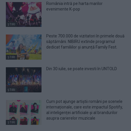
România intră pe harta marilor
evenimente K-pop
ȘTIRI
Peste 700.000 de vizitatori în primele două
săptămâni. NIBIRU extinde programul
dedicat familiilor și anunță Family Fest.
ȘTIRI
Din 30 iulie, se poate investi în UNTOLD
ȘTIRI
Cum pot ajunge artiștii români pe scenele
internaționale, care este impactul Spotify,
al inteligenței artificiale și al brandurilor
asupra carierelor muzicale
ȘTIRI