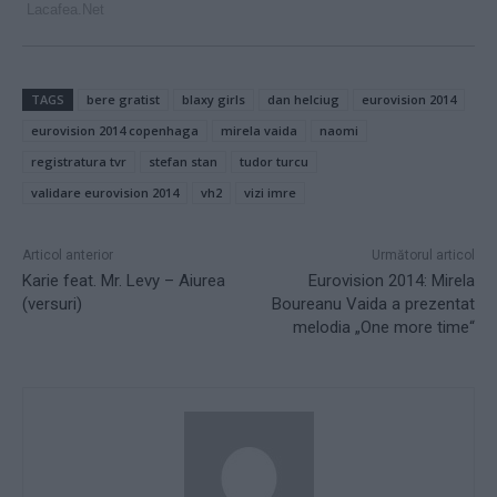
TAGS
bere gratist
blaxy girls
dan helciug
eurovision 2014
eurovision 2014 copenhaga
mirela vaida
naomi
registratura tvr
stefan stan
tudor turcu
validare eurovision 2014
vh2
vizi imre
Articol anterior
Următorul articol
Karie feat. Mr. Levy – Aiurea
Eurovision 2014: Mirela
(versuri)
Boureanu Vaida a prezentat
melodia „One more time“