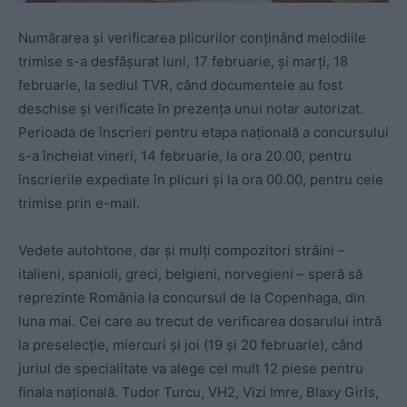
Numărarea şi verificarea plicurilor conţinând melodiile
trimise s-a desfăşurat luni, 17 februarie, şi marţi, 18
februarie, la sediul TVR, când documentele au fost
deschise şi verificate în prezenţa unui notar autorizat.
Perioada de înscrieri pentru etapa naţională a concursului
s-a încheiat vineri, 14 februarie, la ora 20.00, pentru
înscrierile expediate în plicuri şi la ora 00.00, pentru cele
trimise prin e-mail.
Vedete autohtone, dar şi mulţi compozitori străini –
italieni, spanioli, greci, belgieni, norvegieni – speră să
reprezinte România la concursul de la Copenhaga, din
luna mai. Cei care au trecut de verificarea dosarului intră
la preselecţie, miercuri şi joi (19 şi 20 februarie), când
juriul de specialitate va alege cel mult 12 piese pentru
finala naţională. Tudor Turcu, VH2, Vizi Imre, Blaxy Girls,