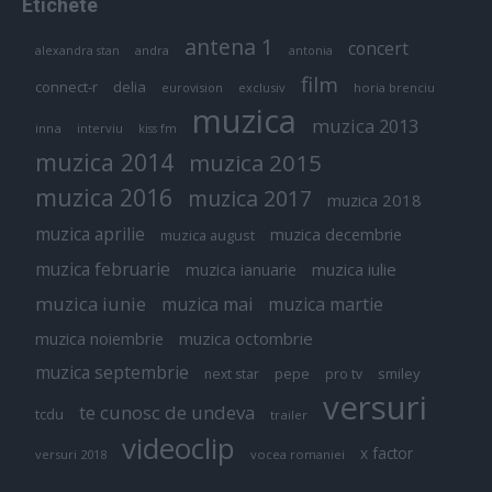
Etichete
antena 1
concert
andra
alexandra stan
antonia
film
connect-r
delia
eurovision
exclusiv
horia brenciu
muzica
muzica 2013
inna
interviu
kiss fm
muzica 2014
muzica 2015
muzica 2016
muzica 2017
muzica 2018
muzica aprilie
muzica decembrie
muzica august
muzica februarie
muzica iulie
muzica ianuarie
muzica iunie
muzica mai
muzica martie
muzica octombrie
muzica noiembrie
muzica septembrie
pepe
smiley
next star
pro tv
versuri
te cunosc de undeva
tcdu
trailer
videoclip
x factor
versuri 2018
vocea romaniei