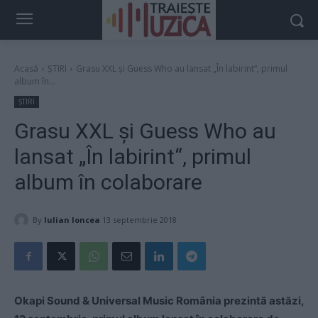
Acasă
ȘTIRI
Grasu XXL şi Guess Who au lansat „În labirint“, primul
album în...
ȘTIRI
Grasu XXL şi Guess Who au
lansat „În labirint“, primul
album în colaborare
By
Iulian Ioncea
13 septembrie 2018
Okapi Sound & Universal Music România prezintă astăzi,