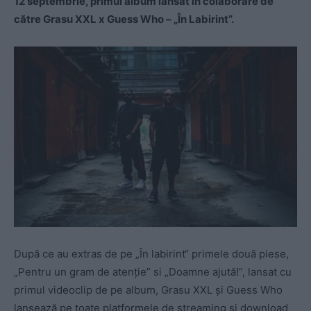
12 septembrie, primul album lansat în colaborare de
către Grasu XXL x Guess Who – „În Labirint”.
După ce au extras de pe „În labirint“ primele două piese,
„Pentru un gram de atenție” si „Doamne ajută!”, lansat cu
primul videoclip de pe album, Grasu XXL și Guess Who
lansează pe toate platformele de streaming și download