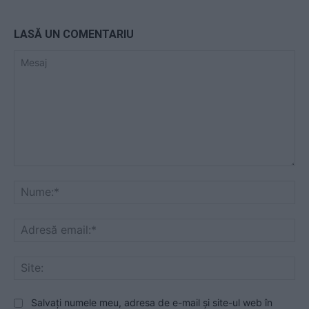
LASĂ UN COMENTARIU
Mesaj
Nu
Ad
ema
Sit
Salvați numele meu, adresa de e-mail și site-ul web în