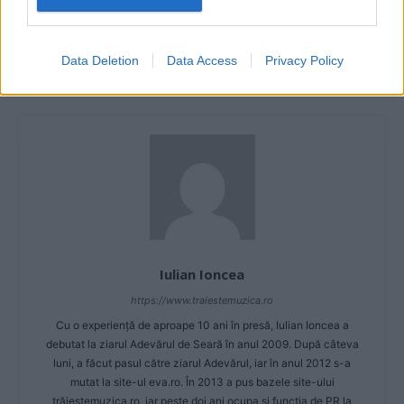
Articol anterior
Următorul articol
Nane – Frate-miu (versuri)
Inna a lansat o nouă melodie
însoţită de videoclip, „No
Data Deletion
Data Access
Privacy Policy
help“
Iulian Ioncea
https://www.traiestemuzica.ro
Cu o experiență de aproape 10 ani în presă, Iulian Ioncea a
debutat la ziarul Adevărul de Seară în anul 2009. După câteva
luni, a făcut pasul către ziarul Adevărul, iar în anul 2012 s-a
mutat la site-ul eva.ro. În 2013 a pus bazele site-ului
trăieștemuzica.ro, iar peste doi ani ocupa și funcția de PR la