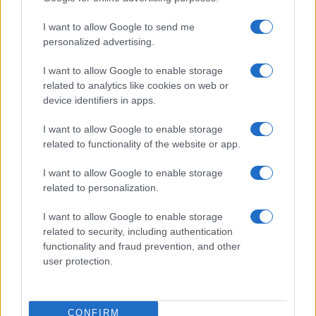
I want to allow Google to send me
personalized advertising.
I want to allow Google to enable storage
related to analytics like cookies on web or
device identifiers in apps.
I want to allow Google to enable storage
related to functionality of the website or app.
I want to allow Google to enable storage
related to personalization.
I want to allow Google to enable storage
related to security, including authentication
TAGS
album
album in labirint
grasu xll
functionality and fraud prevention, and other
user protection.
grasu xxl guess who
grasu xxl guess who in labirint
guess who
in labirint
CONFIRM