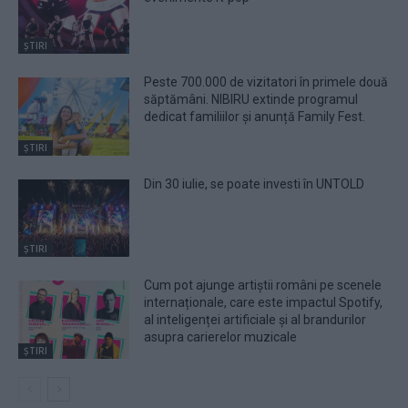
ȘTIRI
Peste 700.000 de vizitatori în primele două
săptămâni. NIBIRU extinde programul
dedicat familiilor și anunță Family Fest.
ȘTIRI
Din 30 iulie, se poate investi în UNTOLD
ȘTIRI
Cum pot ajunge artiștii români pe scenele
internaționale, care este impactul Spotify,
al inteligenței artificiale și al brandurilor
asupra carierelor muzicale
ȘTIRI