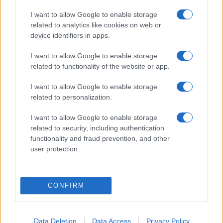
exclusivitate la TVR
După 12 ani, a lansat un nou
I want to allow Google to enable storage
videoclip
related to analytics like cookies on web or
device identifiers in apps.
I want to allow Google to enable storage
related to functionality of the website or app.
I want to allow Google to enable storage
related to personalization.
I want to allow Google to enable storage
related to security, including authentication
Liviu Andrei
functionality and fraud prevention, and other
https://www.traiestemuzica.ro
user protection.
Lucrează în vânzări de mai bine de 10 ani și este pasionat de IT.
El a încercat să îmbine utilul cu plăcutul și în anul 2013 a inființat,
alături de Iulian Ioncea, site-ul trăieștemuzica.ro. Printre
CONFIRM
proiectele lui se mai regăsește și site-ul newspack.ro. E-mail:
liviu.andrei@traiestemuzica.ro
Data Deletion
Data Access
Privacy Policy