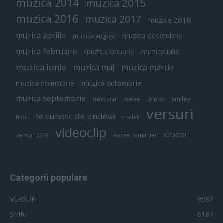
muzica 2014
muzica 2015
muzica 2016
muzica 2017
muzica 2018
muzica aprilie
muzica decembrie
muzica august
muzica februarie
muzica iulie
muzica ianuarie
muzica iunie
muzica mai
muzica martie
muzica octombrie
muzica noiembrie
muzica septembrie
pepe
smiley
next star
pro tv
versuri
te cunosc de undeva
tcdu
trailer
videoclip
x factor
versuri 2018
vocea romaniei
Categorii populare
VERSURI
9587
ȘTIRI
6187