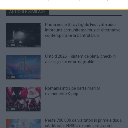
ARTICOLE SIMILARE
Prima ediție Stray Lights Festival a adus
împreună comunitatea muzicii alternative
contemporane la Control Club
ȘTIRI
Untold 2026 – sistem de plată, check-in,
acces și alte informații utile
ȘTIRI
România intră pe harta marilor
evenimente K-pop
ȘTIRI
Peste 700.000 de vizitatori în primele două
săptămâni. NIBIRU extinde programul