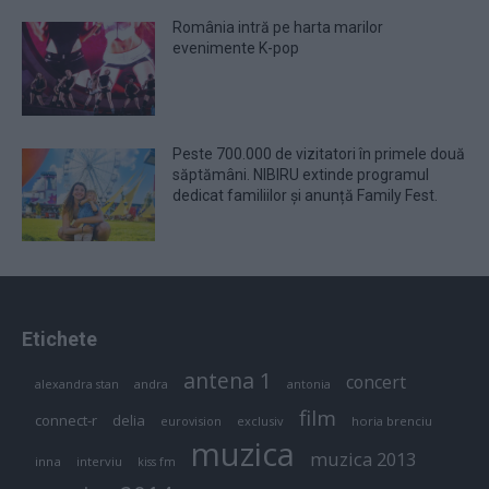
România intră pe harta marilor
evenimente K-pop
Peste 700.000 de vizitatori în primele două
săptămâni. NIBIRU extinde programul
dedicat familiilor și anunță Family Fest.
Etichete
antena 1
concert
andra
alexandra stan
antonia
film
connect-r
delia
eurovision
exclusiv
horia brenciu
muzica
muzica 2013
inna
interviu
kiss fm