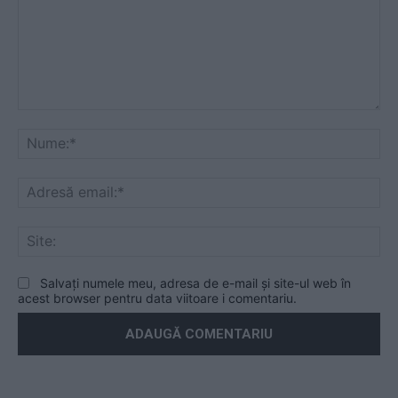
Mesaj
Nu
Ad
ema
Sit
Salvați numele meu, adresa de e-mail și site-ul web în
acest browser pentru data viitoare i comentariu.