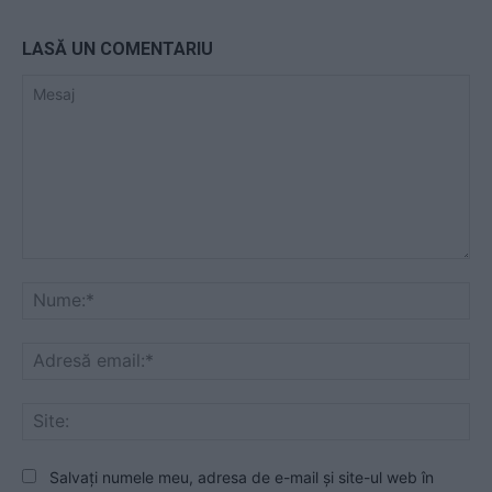
LASĂ UN COMENTARIU
Mesaj
Nu
Ad
ema
Sit
Salvați numele meu, adresa de e-mail și site-ul web în