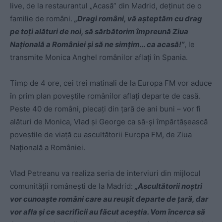
live, de la restaurantul „Acasă” din Madrid, deținut de o
familie de români.
„Dragi români, vă așteptăm cu drag
pe toți alături de noi, să sărbătorim împreună Ziua
Națională a României și să ne simțim… ca acasă!”
, le
transmite Monica Anghel românilor aflați în Spania.
Timp de 4 ore, cei trei matinali de la Europa FM vor aduce
în prim plan poveștile românilor aflați departe de casă.
Peste 40 de români, plecați din țară de ani buni – vor fi
alături de Monica, Vlad și George ca să-și împărtășească
poveștile de viață cu ascultătorii Europa FM, de Ziua
Națională a României.
Vlad Petreanu va realiza seria de interviuri din mijlocul
comunității românești de la Madrid:
„Ascultătorii noștri
vor cunoaște români care au reușit departe de țară, dar
vor afla și ce sacrificii au făcut aceștia. Vom încerca să