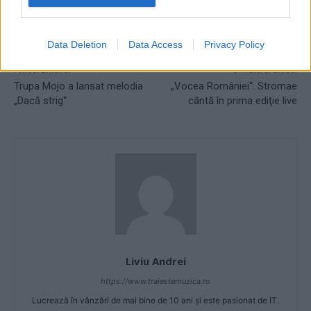
TAGS
1 decembrie
imnul romaniei
monica anghel
monica anghel imn
monica anghel imnul romaniei
Data Deletion
Data Access
Privacy Policy
Articol anterior
Următorul articol
Trupa Mojo a lansat melodia
„Vocea României“: Stromae
„Dacă strig“
cântă în prima ediţie live
Liviu Andrei
https://www.traiestemuzica.ro
Lucrează în vânzări de mai bine de 10 ani și este pasionat de IT.