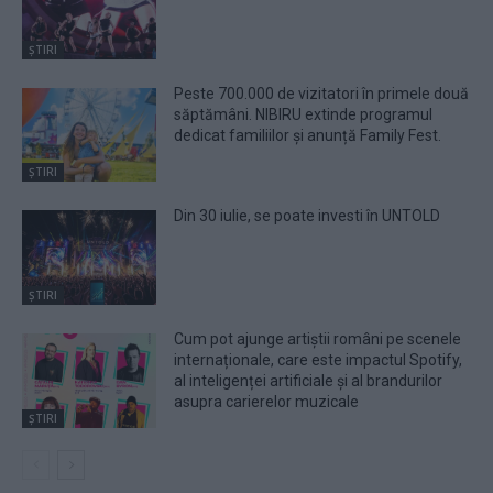
ȘTIRI
Peste 700.000 de vizitatori în primele două
săptămâni. NIBIRU extinde programul
dedicat familiilor și anunță Family Fest.
ȘTIRI
Din 30 iulie, se poate investi în UNTOLD
ȘTIRI
Cum pot ajunge artiștii români pe scenele
internaționale, care este impactul Spotify,
al inteligenței artificiale și al brandurilor
asupra carierelor muzicale
ȘTIRI