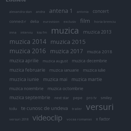
antena 1
concert
andra
alexandra stan
antonia
film
connect-r
delia
eurovision
exclusiv
horia brenciu
muzica
muzica 2013
inna
interviu
kiss fm
muzica 2014
muzica 2015
muzica 2016
muzica 2017
muzica 2018
muzica aprilie
muzica decembrie
muzica august
muzica februarie
muzica iulie
muzica ianuarie
muzica iunie
muzica mai
muzica martie
muzica octombrie
muzica noiembrie
muzica septembrie
pepe
smiley
next star
pro tv
versuri
te cunosc de undeva
tcdu
trailer
videoclip
x factor
versuri 2018
vocea romaniei