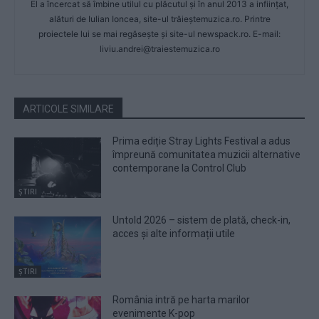
El a încercat să îmbine utilul cu plăcutul și în anul 2013 a inființat,
alături de Iulian Ioncea, site-ul trăieștemuzica.ro. Printre
proiectele lui se mai regăsește și site-ul newspack.ro. E-mail:
liviu.andrei@traiestemuzica.ro
ARTICOLE SIMILARE
Prima ediție Stray Lights Festival a adus
împreună comunitatea muzicii alternative
contemporane la Control Club
ȘTIRI
Untold 2026 – sistem de plată, check-in,
acces și alte informații utile
ȘTIRI
România intră pe harta marilor
evenimente K-pop