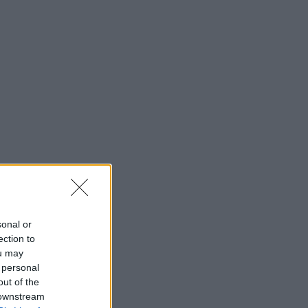
sonal or
ection to
ou may
 personal
out of the
 downstream