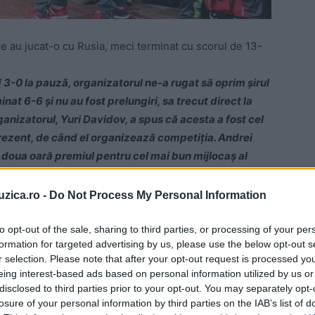
are au jucat-o cu Rusia, meci terminat cu scorul de 13-
d 3-0 la pauză, organizatorul ne-a rugat să oprim şirul
nat 6-6 şi nu au fost prelungiri, sa trecut direct la
ganizatorul, Yuri Davidov, a spus că acesta a fost cel
rezent, de când el organizează competiţia. Andrei
 doua oară premiul pentru cel mai bun mijlocaş al
anul 2014, atunci când am devenit campioni mondiali“
,
membri fondatori ai Naţionalei Artiştilor Fotbalişti,
uzica.ro -
Do Not Process My Personal Information
to opt-out of the sale, sharing to third parties, or processing of your per
formation for targeted advertising by us, please use the below opt-out s
e compusă din Aurelian Temișan, Cosmin Seleşi, Dan
r selection. Please note that after your opt-out request is processed y
cea Brânzei, Rareș Varniote, Andrei Ștefănescu, Daniel
eing interest-based ads based on personal information utilized by us or
us Mitu, Cristian Dumitrache, Paul Gheorghe, Lixandru
disclosed to third parties prior to your opt-out. You may separately opt-
 Florin Moise şi Cornel Păsat.
losure of your personal information by third parties on the IAB’s list of