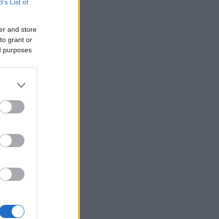
B’s List of
er and store
to grant or
ed purposes