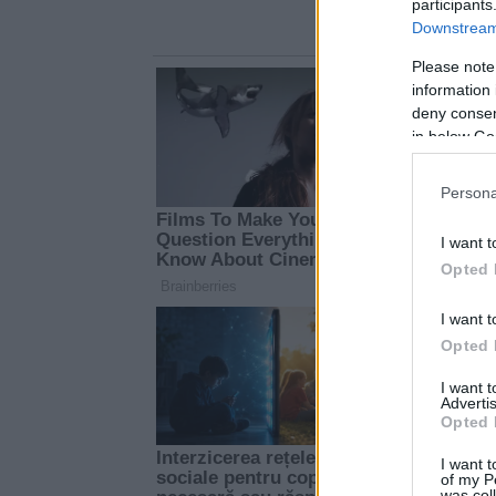
participants
Downstream 
Please note
information 
deny consent
in below Go
Persona
I want t
Opted 
I want t
Opted 
I want 
Advertis
Opted 
I want t
of my P
was col