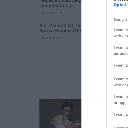
Opted 
Google 
I want t
web or d
I want t
purpose
I want 
I want t
web or d
I want t
or app.
I want t
I want t