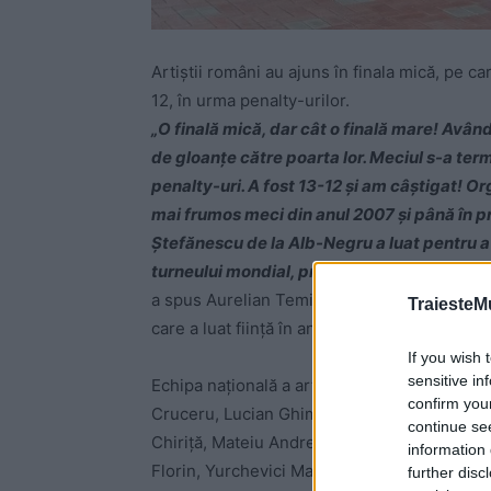
Artiştii români au ajuns în finala mică, pe c
12, în urma penalty-urilor.
„O finală mică, dar cât o finală mare! Avân
de gloanţe către poarta lor. Meciul s-a termi
penalty-uri. A fost 13-12 şi am câştigat! Or
mai frumos meci din anul 2007 şi până în p
Ştefănescu de la Alb-Negru a luat pentru a
turneului mondial, primul fiind obţinut în 
a spus Aurelian Temişan, unul dintre cei trei 
TraiesteM
care a luat fiinţă în anul 1991.
If you wish 
sensitive in
Echipa naţională a artiştilor fotbalişti est
confirm you
Cruceru, Lucian Ghimiși, Ghedi Kamara, Mir
continue se
Chiriță, Mateiu Andrei, Valentin Stan, Mari
information 
Florin, Yurchevici Marian, Beniamin Cioantă,
further disc