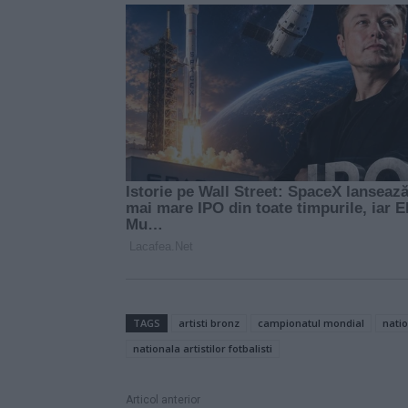
TAGS
artisti bronz
campionatul mondial
nati
nationala artistilor fotbalisti
Articol anterior