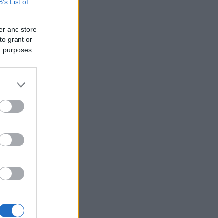
B’s List of
er and store
to grant or
ed purposes