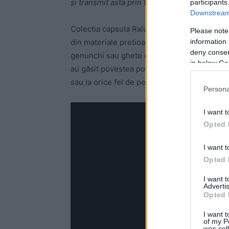
și transmit asta prin toți porii.”
declara Raluk
participants
Downstream 
Colectia capsula Raluka x Rhizome este com
Please note
information 
din materiale pretioase: paiete, catifea de m
deny consent
genunchi sau ghete din piele elastică pe dif
in below Go
au găsit povestea potrivită pentru aceste pi
sau la orice fel de petrecere si daca vreti sa 
Persona
I want t
Opted 
I want t
Opted 
I want 
Advertis
Opted 
I want t
of my P
was col