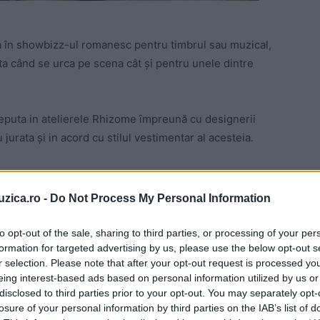
 în showbizz-ul romanesc pentru timbrul sau muzical,
ta când se urca pe scena cât și pentru unele dintre
ceputa in atelierele Rhizome împreună cu designerii
jurata și in acord cu stilul vestimentar al acesteia.
 designerilor romani, haine de calitate, in pofida
ctii capsula o aveam de ceva timp în minte si o
uzica.ro -
Do Not Process My Personal Information
 cand cei de la Rhizome mi-au propus sa lucram
are ma urmăresc vor sa stie ce haine port, de unde la
to opt-out of the sale, sharing to third parties, or processing of your per
formation for targeted advertising by us, please use the below opt-out s
sam aceasta colecție luxury affordable pentru toate
r selection. Please note that after your opt-out request is processed y
i. Imi place sa ma simt bine în hainele pe care le port,
eing interest-based ads based on personal information utilized by us or
e sa le imbrac in diferite contexte iar colectia creata
disclosed to third parties prior to your opt-out. You may separately opt-
elor mele. Cu outfit-ul potrivit sunt mai încrezătoare
losure of your personal information by third parties on the IAB’s list of