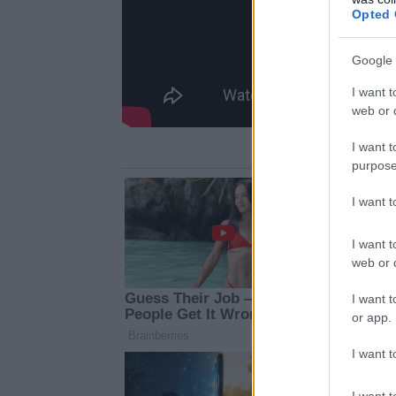
Opted 
Google 
I want t
web or d
I want t
purpose
I want 
I want t
web or d
I want t
or app.
I want t
I want t