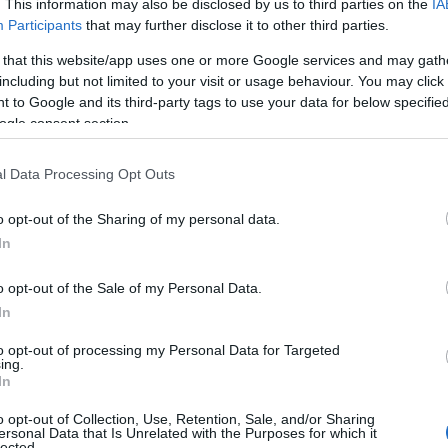
a.
. This information may also be disclosed by us to third parties on the
IA
Participants
that may further disclose it to other third parties.
pusă din nu mai putin de 27 de piese vestimentare
 that this website/app uses one or more Google services and may gath
including but not limited to your visit or usage behaviour. You may click 
atase, organza si piele cât și din cizme înalte peste
 to Google and its third-party tags to use your data for below specifi
erite culori. Raluka împreună cu Blazinny și Alex Ifimov
ogle consent section.
ese vestimentare care pot fi purtate pe scena, la club
fiti remarcate in orice zi.
l Data Processing Opt Outs
o opt-out of the Sharing of my personal data.
In
o opt-out of the Sale of my Personal Data.
In
to opt-out of processing my Personal Data for Targeted
ing.
In
o opt-out of Collection, Use, Retention, Sale, and/or Sharing
ersonal Data that Is Unrelated with the Purposes for which it
lected.