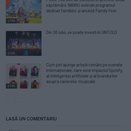
săptămâni. NIBIRU extinde programul
dedicat familiilor și anunță Family Fest.
ȘTIRI
Din 30 iulie, se poate investi în UNTOLD
ȘTIRI
Cum pot ajunge artiștii români pe scenele
internaționale, care este impactul Spotify,
al inteligenței artificiale și al brandurilor
asupra carierelor muzicale
ȘTIRI
LASĂ UN COMENTARIU