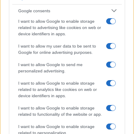
Google consents
I want to allow Google to enable storage
related to advertising like cookies on web or
device identifiers in apps.
I want to allow my user data to be sent to
Google for online advertising purposes.
I want to allow Google to send me
personalized advertising.
I want to allow Google to enable storage
TAGS
despartire
nunta
what's up
what's up despartire
related to analytics like cookies on web or
what's up simina
device identifiers in apps.
I want to allow Google to enable storage
Articol anterior
Următorul articol
related to functionality of the website or app.
Narcotic Sound, Christian D şi
Alcoolul, viciul care i-a distrus
Iankoo au lansat videoclipul
căsnicia lui Doru, solistul de
I want to allow Google to enable storage
„Bye bye“
la Deepcentral
related to personalization.