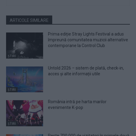
ARTICOLE SIMILARE
Prima ediție Stray Lights Festival a adus
împreună comunitatea muzicii alternative
contemporane la Control Club
ȘTIRI
Untold 2026 – sistem de plată, check-in,
acces și alte informații utile
ȘTIRI
România intră pe harta marilor
evenimente K-pop
ȘTIRI
Peste 700.000 de vizitatori în primele două