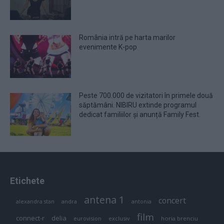
România intră pe harta marilor
evenimente K-pop
Peste 700.000 de vizitatori în primele două
săptămâni. NIBIRU extinde programul
dedicat familiilor și anunță Family Fest.
Etichete
antena 1
concert
andra
alexandra stan
antonia
film
connect-r
delia
eurovision
exclusiv
horia brenciu