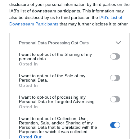
disclosure of your personal information by third parties on the
IAB’s list of downstream participants. This information may
also be disclosed by us to third parties on the
IAB’s List of
Downstream Participants
that may further disclose it to other
third parties.
Please note that this website/app uses one or more Google
Personal Data Processing Opt Outs
services and may gather and store information including but
not limited to your visit or usage behaviour. You may click to
I want to opt-out of the Sharing of my
personal data.
grant or deny consent to Google and its third-party tags to
Opted In
use your data for below specified purposes in below Google
consent section.
I want to opt-out of the Sale of my
Personal Data.
Opted In
I want to opt-out of processing my
Personal Data for Targeted Advertising.
Opted In
I want to opt-out of Collection, Use,
Retention, Sale, and/or Sharing of my
Personal Data that Is Unrelated with the
Purposes for which it was collected.
Opted Out