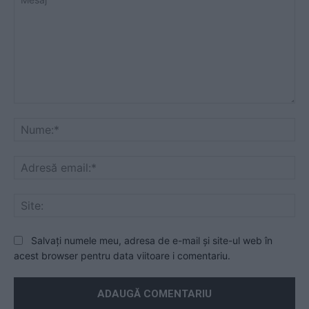
Mesaj
Nu
Ad
ema
Sit
Salvați numele meu, adresa de e-mail și site-ul web în
acest browser pentru data viitoare i comentariu.