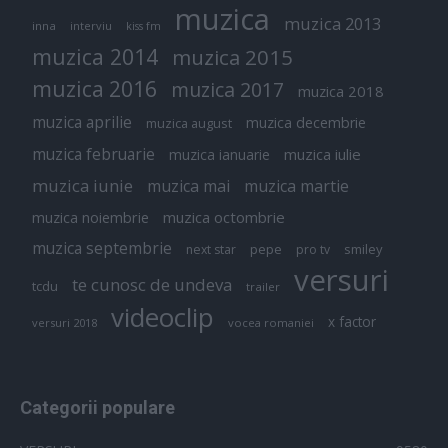
muzica
muzica 2013
inna
interviu
kiss fm
muzica 2014
muzica 2015
muzica 2016
muzica 2017
muzica 2018
muzica aprilie
muzica decembrie
muzica august
muzica februarie
muzica iulie
muzica ianuarie
muzica iunie
muzica mai
muzica martie
muzica octombrie
muzica noiembrie
muzica septembrie
pepe
smiley
next star
pro tv
versuri
te cunosc de undeva
tcdu
trailer
videoclip
x factor
versuri 2018
vocea romaniei
Categorii populare