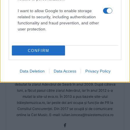
I want to allow Google to enable storage
related to security, including authentication
functionality and fraud prevention, and other
user protection.
CONFIRM
Iulian Ioncea
https://www.traiestemuzica.ro
Data Deletion
Data Access
Privacy Policy
Cu o experiență de aproape 10 ani în presă, Iulian Ioncea a
debutat la ziarul Adevărul de Seară în anul 2009. După câteva
luni, a făcut pasul către ziarul Adevărul, iar în anul 2012 s-a
mutat la site-ul eva.ro. În 2013 a pus bazele site-ului
trăieștemuzica.ro, iar peste doi ani ocupa și funcția de PR la
Consiliul Concurenței. Din 2017 se ocupă și de comunicare
online la Cat Music. E-mail:
iulian.ioncea@traiestemuzica.ro