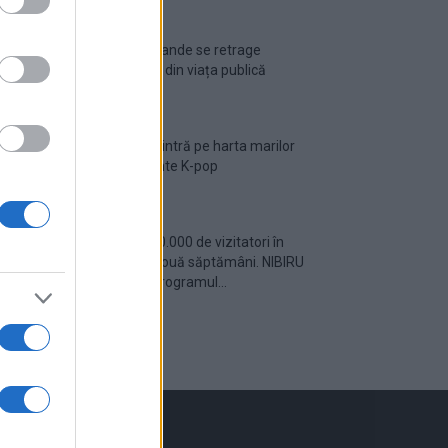
Ariana Grande se retrage
temporar din viața publică
România intră pe harta marilor
evenimente K-pop
Peste 700.000 de vizitatori în
primele două săptămâni. NIBIRU
extinde programul...