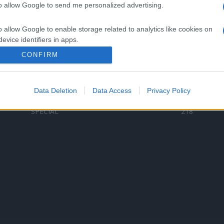
to allow Google to send me personalized advertising.
Categorii populare
L
o allow Google to enable storage related to analytics like cookies on
C
VERSURI
9587
evice identifiers in apps.
D
ȘTIRI
6187
Te
CONFIRM
o allow Google to enable storage related to functionality of the website
ARTIȘTI ROMÂNI
4618
TIMP LIBER
1341
Data Deletion
Data Access
Privacy Policy
o allow Google to enable storage related to personalization.
ARTIȘTI STRĂINI
531
SPECIAL
218
o allow Google to enable storage related to security, including
cation functionality and fraud prevention, and other user protection.