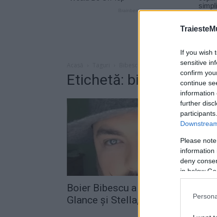
TraiesteM
If you wish 
sensitive in
Acasă
Taguri
Bibescu glance stella
confirm you
Etichetă: bibescu glanc
continue se
information 
further disc
participants
Downstream 
Please note
information 
deny consent
in below Go
Boier Bibescu a lansat, alături de
Persona
Glance şi Stella, un online...