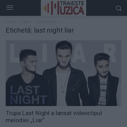
Acasă
Taguri
Last night liar
Etichetă: last night liar
Trupa Last Night a lansat videoclipul
melodiei „Liar“