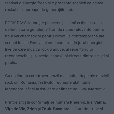
festival o energie fresh și o prezență scenică ce aduce
rockul mai aproape de generațiile noi.
ROCK DAYS reunește pe aceeași scenă artiști care au
definit istoria genului, alături de nume relevante pentru
noul val alternativ și pentru direcțiile contemporane ale
scenei locale.Festivalul este construit în jurul energiei
live pe care muzica rock o aduce, al repertoriului
recognoscibil și al acelei conexiuni directe dintre artiști și
public.
Cu un lineup care traversează mai multe etape ale muzicii
rock din România, festivalul reunește atât nume
legendare, cât și artiști care definesc noul val alternativ.
Printre artiștii confirmați se numără
Phoenix, Iris, Vama,
Vița de Vie, Zdob și Zdub, Bosquito
, alături de trupe și