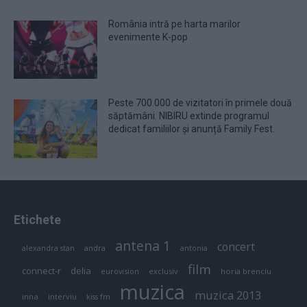
România intră pe harta marilor
evenimente K-pop
Peste 700.000 de vizitatori în primele două
săptămâni. NIBIRU extinde programul
dedicat familiilor și anunță Family Fest.
Etichete
antena 1
concert
andra
alexandra stan
antonia
film
connect-r
delia
eurovision
exclusiv
horia brenciu
muzica
muzica 2013
inna
interviu
kiss fm