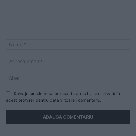
Mesaj
Nu
Ad
ema
Sit
Salvați numele meu, adresa de e-mail și site-ul web în
acest browser pentru data viitoare i comentariu.