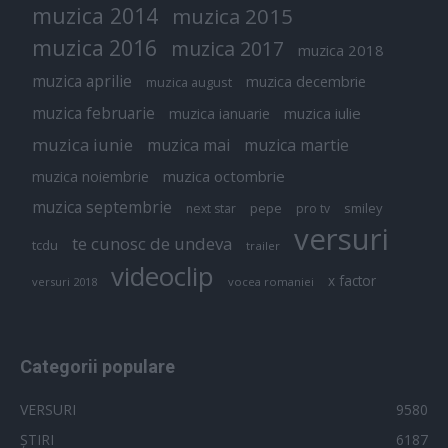
muzica 2014
muzica 2015
muzica 2016
muzica 2017
muzica 2018
muzica aprilie
muzica decembrie
muzica august
muzica februarie
muzica iulie
muzica ianuarie
muzica iunie
muzica mai
muzica martie
muzica octombrie
muzica noiembrie
muzica septembrie
pepe
smiley
next star
pro tv
versuri
te cunosc de undeva
tcdu
trailer
videoclip
x factor
versuri 2018
vocea romaniei
Categorii populare
VERSURI
9580
ȘTIRI
6187