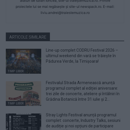
alături de Iulian Ioncea, site-ul trăieștemuzica.ro. Printre
proiectele lui se mai regăsește și site-ul newspack.ro. E-mail:
liviu.andrei@traiestemuzica.ro
ARTICOLE SIMILARE
Line-up complet CODRU Festival 2026 –
ultimul weekend din vară se trăiește în
Pădurea Verde, la Timișoara!
TIMP LIBER
Festivalul Strada Armenească anunță
programul complet al ediției aniversare:
trei zile de concerte, ateliere și întâlniri în
Grădina Botanică între 31 iulie și 2...
TIMP LIBER
Stray Lights Festival anunță programul
complet: concerte, Industry Talks, sesiuni
de audiție și noi opțiuni de participare