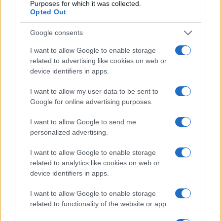
Purposes for which it was collected.
Opted Out
Google consents
I want to allow Google to enable storage
related to advertising like cookies on web or
device identifiers in apps.
I want to allow my user data to be sent to
Google for online advertising purposes.
I want to allow Google to send me
personalized advertising.
I want to allow Google to enable storage
related to analytics like cookies on web or
device identifiers in apps.
I want to allow Google to enable storage
related to functionality of the website or app.
TAGS
alina puscas
antena 1
cosmin selesi
cosmin selesi stand up
tcdu
te cunosc de undeva