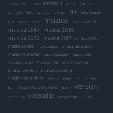
antena 1
concert
andra
alexandra stan
antonia
film
connect-r
delia
eurovision
exclusiv
horia brenciu
muzica
muzica 2013
inna
interviu
kiss fm
muzica 2014
muzica 2015
muzica 2016
muzica 2017
muzica 2018
muzica aprilie
muzica decembrie
muzica august
muzica februarie
muzica iulie
muzica ianuarie
muzica iunie
muzica mai
muzica martie
muzica octombrie
muzica noiembrie
muzica septembrie
pepe
smiley
next star
pro tv
versuri
te cunosc de undeva
tcdu
trailer
videoclip
x factor
versuri 2018
vocea romaniei