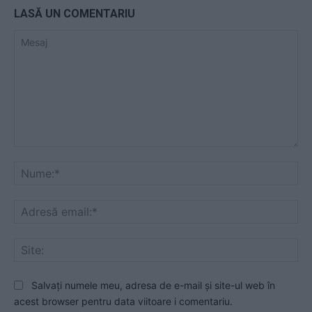
LASĂ UN COMENTARIU
Mesaj
Nu
Ad
ema
Sit
Salvați numele meu, adresa de e-mail și site-ul web în
acest browser pentru data viitoare i comentariu.