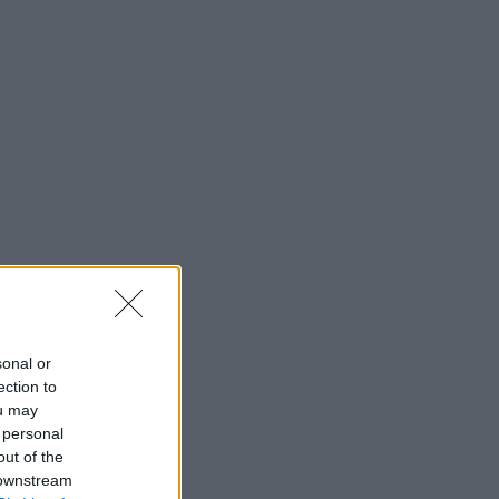
sonal or
ection to
ou may
 personal
out of the
 downstream