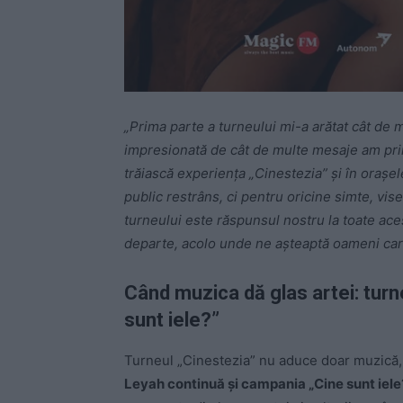
„Prima parte a turneului mi-a arătat cât de
impresionată de cât de multe mesaje am prim
trăiască experiența „Cinestezia” și în orașe
public restrâns, ci pentru oricine simte, vis
turneului este răspunsul nostru la toate ac
departe, acolo unde ne așteaptă oameni care 
Când muzica dă glas artei: turn
sunt iele?”
Turneul „Cinestezia” nu aduce doar muzică, 
Leyah continuă și campania „Cine sunt iel