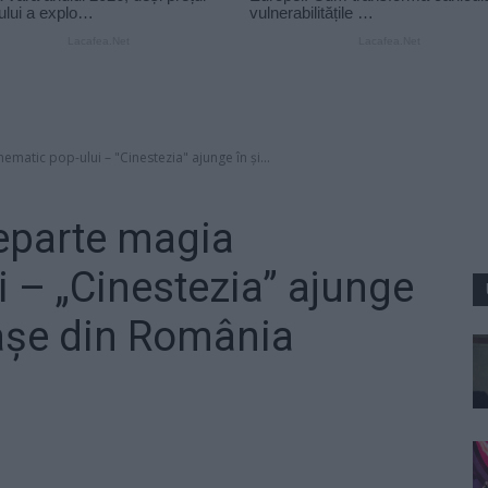
matic pop-ului – "Cinestezia" ajunge în și...
eparte magia
i – „Cinestezia” ajunge
rașe din România