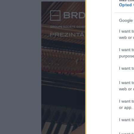
Opted 
Google 
I want t
web or d
I want t
purpose
I want 
I want t
web or d
I want t
or app.
I want t
I want t