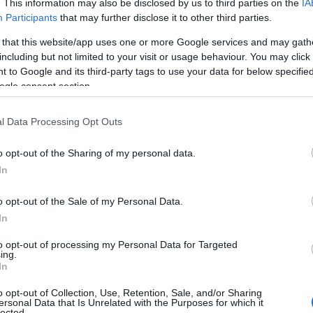
. This information may also be disclosed by us to third parties on the
IA
Participants
that may further disclose it to other third parties.
 that this website/app uses one or more Google services and may gath
 Elvira Godeanu
including but not limited to your visit or usage behaviour. You may click 
 to Google and its third-party tags to use your data for below specifi
ogle consent section.
Sîrbu
l Data Processing Opt Outs
Stat Csiky Gergely
o opt-out of the Sharing of my personal data.
tanca
In
o opt-out of the Sale of my Personal Data.
lui trecut cu o serie de concerte care au redefinit
In
nă un mix inovator între muzica de film, pop și
to opt-out of processing my Personal Data for Targeted
cinematografice. Publicul din Craiova, Brașov, Piatra
ing.
In
ea și București a trăit o experiență unică, o călătorie
s și realitate.
o opt-out of Collection, Use, Retention, Sale, and/or Sharing
ersonal Data that Is Unrelated with the Purposes for which it
lected.