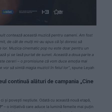
 mult contează această muzică pentru oameni. Am fost
it, de cât de mulți mi-au spus că își doresc să
le lor. Muzica cinematic pop nu este doar pentru un
ează și se lasă purtat de sunet. Această a doua parte a
este cereri – o promisiune că vom duce emoția mai
vor să simtă magia muzicii în felul lor”
, spune Leyah
eul continuă alături de campania „Cine
ci și povești neștiute. Odată cu această nouă etapă,
e?”
– o inițiativă care aduce la lumină femeile mai puțin