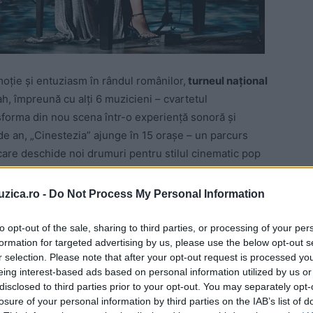
oție și entuziasm în rândul românilor,
turneul național
h, împreună cu alți 6 muzicieni – cvartetul
sforma din nou scena într-o experiență sonoră și
 de an, „Cinestezia” ajunge în 15 orașe – un parcurs
are deschide noi drumuri pentru stilul cinematic pop
uzica.ro -
Do Not Process My Personal Information
l de Leyah, pioniera stilului cinematic pop. Toate
 sale originale și îmbină muzica de film cu influențele
to opt-out of the sale, sharing to third parties, or processing of your per
formation for targeted advertising by us, please use the below opt-out s
r selection. Please note that after your opt-out request is processed y
eing interest-based ads based on personal information utilized by us or
disclosed to third parties prior to your opt-out. You may separately opt-
losure of your personal information by third parties on the IAB’s list of