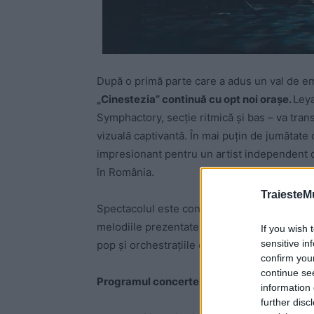
După o primă parte care a adus un val de em
„Cinestezia” continuă cu opt noi orașe.
Leya
Symphactory, secție ritmică și bas – va tran
vizuală captivantă. În mai puțin de jumătate
impresionant pentru un artist independent c
în România.
TraiesteM
Spectacolul este conceput și compus integra
melodiile prezentate în turneu sunt creațiile
If you wish 
sensitive in
pop și orchestrațiile clasice.
confirm you
continue se
Programul concertelor:
information 
further disc