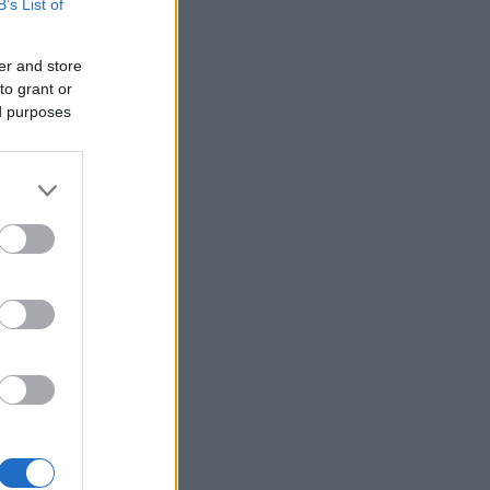
B’s List of
er and store
to grant or
ed purposes