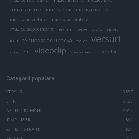
muzica iunie
muzica mai
muzica martie
muzica octombrie
muzica noiembrie
muzica septembrie
pepe
smiley
next star
pro tv
versuri
te cunosc de undeva
tcdu
trailer
videoclip
x factor
versuri 2018
vocea romaniei
Categorii populare
VERSURI
9587
ȘTIRI
6187
ARTIȘTI ROMÂNI
4618
TIMP LIBER
1341
ARTIȘTI STRĂINI
531
SPECIAL
218