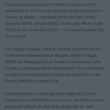
shoegaze și ajung spre post-metal, prog sau muzică
academică. În cei 10 ani de activitate, trupa a lansat cinci
albume de studio —
Standing Still in the Dark
(2016),
Suruaika
(2018),
Deraiat
(2020),
In the Light We Are Safe
(2022) și
Noi contra Noi
(2023) — și a susținut peste 300
de concerte.
De-a lungul timpului, Orkid au deschis concerte pentru
nume internaționale precum Mogwai, Death in Vegas,
MONO sau Madrugada și au colaborat constant cu zona
vizuală și cinematografică independentă. Piese ale trupei
au apărut pe coloanele sonore ale serialului
Ruxx
și ale
filmului
Băieții buni merg în Rai
.
Seara continuă cu un set special pregătit de D.E.N.I.S.,
conceput ca un hibrid între show-ul lor electronic recent
prezentat la
Bazar de Muzică
și concertele lor rock