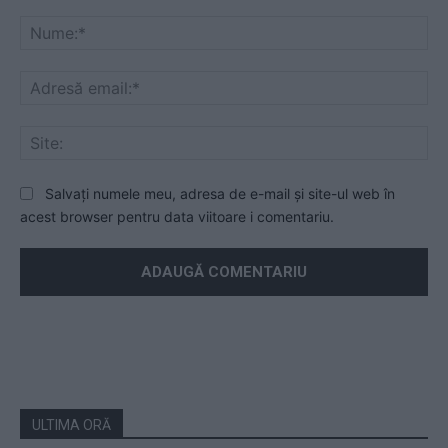
Mesaj
Nu
Ad
ema
Sit
Salvați numele meu, adresa de e-mail și site-ul web în
acest browser pentru data viitoare i comentariu.
ULTIMA ORĂ