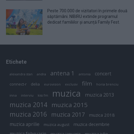
Peste 700.000 de vizitatori în primele două
săptămâni. NIBIRU extinde programul
dedicat familiilor și anunță Family Fest.
Etichete
antena 1
concert
andra
alexandra stan
antonia
film
connect-r
delia
eurovision
exclusiv
horia brenciu
muzica
muzica 2013
inna
interviu
kiss fm
muzica 2014
muzica 2015
muzica 2016
muzica 2017
muzica 2018
muzica aprilie
muzica decembrie
muzica august
muzica februarie
muzica iulie
muzica ianuarie