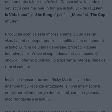
este un entertainer desăvârșit. Concertul va include un
setlist cu cele mai mari hituri ale artistului – de la
„Livin’
la Vida Loca”
și
„She Bangs”
până la
„María”
și
„The Cup
of Life”.
Producția scenică este impresionantă, cu un design
vizual atent conceput pentru a amplifica fiecare moment
artistic. Lumini de ultimă generație, proiecții vizuale
imersive, o trupă live și șapte dansatori acompaniază
show-ul, oferind publicului o experiență intensă, plină de
ritm și culoare.
Încă de la lansare, turneul Ricky Martin Live a fost
întâmpinat cu recenzii entuziaste la nivel internațional,
criticii apreciind energia debordantă, carisma și vocea
inconfundabilă a artistului.