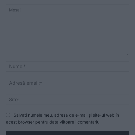
Mesaj
Nu
Ad
ema
Sit
Salvați numele meu, adresa de e-mail și site-ul web în
acest browser pentru data viitoare i comentariu.