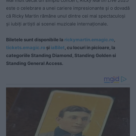
Mai mult decât un simplu concert,
Ricky Martin Live 2025
este o celebrare a unei cariere impresionante și o dovadă
că Ricky Martin rămâne unul dintre cei mai spectaculoși
și iubiți artiști ai scenei muzicale internaționale.
Biletele sunt disponibile la
rickymartin.emagic.ro
,
tickets.emagic.ro
și
iaBilet
, cu locuri in picioare, la
categoriile Standing Diamond, Standing Golden si
Standing General Access.