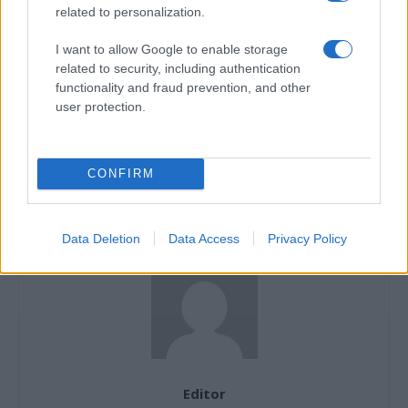
related to personalization.
Articol anterior
Următorul articol
I want to allow Google to enable storage
Au început înscrierile pentru
Scena Galaxy de la ediția
related to security, including authentication
Roca Camp 2025 –
2025 a festivalului Untold
functionality and fraud prevention, and other
programul Rocanotherworld
Dubai, devine scena ZAMNA.
user protection.
dedicat trupelor emergente
Eric Prydz, Luciano, Mestiza
din România
și Hot Since 82 se numără
printre artiștii de top incluși în
CONFIRM
lineup
Data Deletion
Data Access
Privacy Policy
Editor