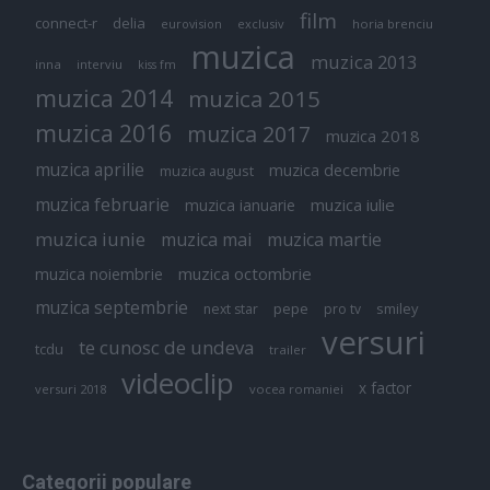
film
connect-r
delia
eurovision
exclusiv
horia brenciu
muzica
muzica 2013
inna
interviu
kiss fm
muzica 2014
muzica 2015
muzica 2016
muzica 2017
muzica 2018
muzica aprilie
muzica decembrie
muzica august
muzica februarie
muzica iulie
muzica ianuarie
muzica iunie
muzica mai
muzica martie
muzica octombrie
muzica noiembrie
muzica septembrie
pepe
smiley
next star
pro tv
versuri
te cunosc de undeva
tcdu
trailer
videoclip
x factor
versuri 2018
vocea romaniei
Categorii populare