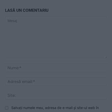
LASĂ UN COMENTARIU
Mesaj
Nu
Ad
ema
Sit
Salvați numele meu, adresa de e-mail și site-ul web în