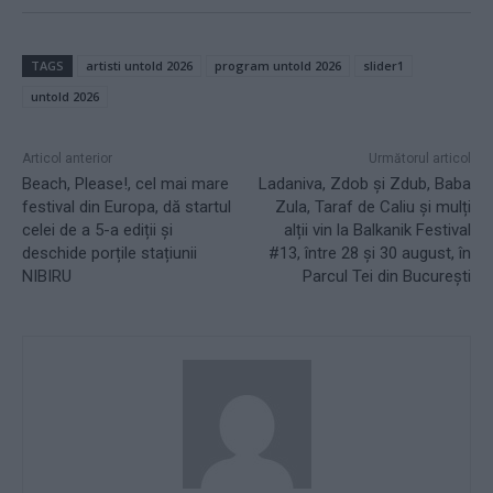
TAGS
artisti untold 2026
program untold 2026
slider1
untold 2026
Articol anterior
Următorul articol
Beach, Please!, cel mai mare
Ladaniva, Zdob și Zdub, Baba
festival din Europa, dă startul
Zula, Taraf de Caliu și mulți
celei de a 5-a ediții și
alții vin la Balkanik Festival
deschide porțile stațiunii
#13, între 28 și 30 august, în
NIBIRU
Parcul Tei din București