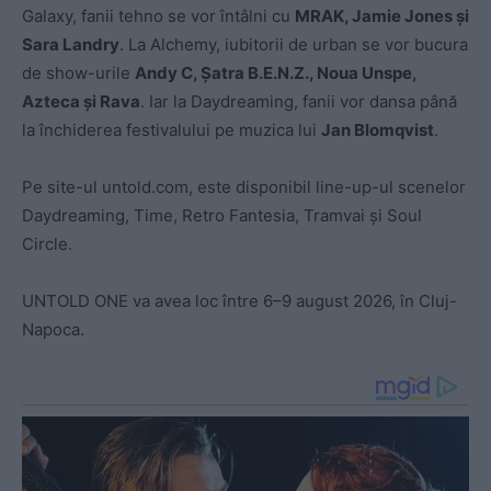
Galaxy, fanii tehno se vor întâlni cu
MRAK, Jamie Jones
ș
i
Sara Landry
. La Alchemy, iubitorii de urban se vor bucura
de show-urile
Andy C, Șatra B.E.N.Z., Noua Unspe,
Azteca ș
i Rava
. Iar la Daydreaming, fanii vor dansa până
la închiderea festivalului pe muzica lui
Jan Blomqvist
.
Pe site-ul untold.com, este disponibil line-up-ul scenelor
Daydreaming, Time, Retro Fantesia, Tramvai și Soul
Circle.
UNTOLD ONE va avea loc între 6–9 august 2026, în Cluj-
Napoca.