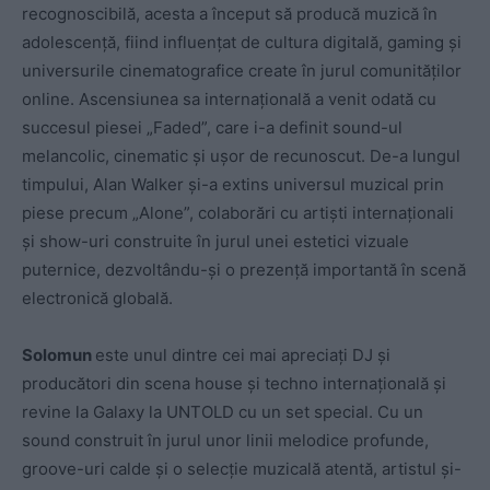
recognoscibilă, acesta a început să producă muzică în
adolescență, fiind influențat de cultura digitală, gaming și
universurile cinematografice create în jurul comunităților
online. Ascensiunea sa internațională a venit odată cu
succesul piesei „Faded”, care i-a definit sound-ul
melancolic, cinematic și ușor de recunoscut. De-a lungul
timpului, Alan Walker și-a extins universul muzical prin
piese precum „Alone”, colaborări cu artiști internaționali
și show-uri construite în jurul unei estetici vizuale
puternice, dezvoltându-și o prezență importantă în scenă
electronică globală.
Solomun
este unul dintre cei mai apreciați DJ și
producători din scena house și techno internațională și
revine la Galaxy la UNTOLD cu un set special. Cu un
sound construit în jurul unor linii melodice profunde,
groove-uri calde și o selecție muzicală atentă, artistul și-