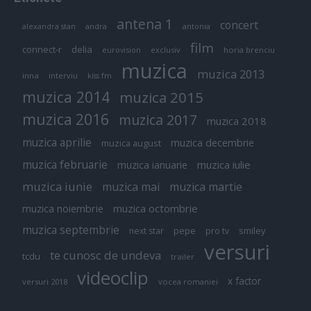
antena 1
concert
andra
alexandra stan
antonia
film
connect-r
delia
eurovision
exclusiv
horia brenciu
muzica
muzica 2013
inna
interviu
kiss fm
muzica 2014
muzica 2015
muzica 2016
muzica 2017
muzica 2018
muzica aprilie
muzica decembrie
muzica august
muzica februarie
muzica iulie
muzica ianuarie
muzica iunie
muzica mai
muzica martie
muzica octombrie
muzica noiembrie
muzica septembrie
pepe
smiley
next star
pro tv
versuri
te cunosc de undeva
tcdu
trailer
videoclip
x factor
versuri 2018
vocea romaniei