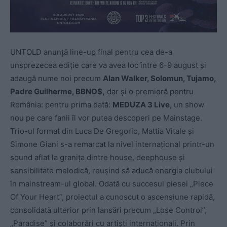
UNTOLD anunță line-up final pentru cea de-a
unsprezecea ediție care va avea loc între 6-9 august și
adaugă nume noi precum
Alan Walker, Solomun, Tujamo,
Padre Guilherme, BBNO$,
dar și o premieră pentru
România: pentru prima dată:
MEDUZA 3 Live
, un show
nou pe care fanii îl vor putea descoperi pe Mainstage.
Trio-ul format din Luca De Gregorio, Mattia Vitale și
Simone Giani s-a remarcat la nivel internațional printr-un
sound aflat la granița dintre house, deephouse și
sensibilitate melodică, reușind să aducă energia clubului
în mainstream-ul global. Odată cu succesul piesei „Piece
Of Your Heart”, proiectul a cunoscut o ascensiune rapidă,
consolidată ulterior prin lansări precum „Lose Control”,
„Paradise” și colaborări cu artiști internaționali. Prin