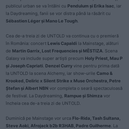
publicul urban se va întâlni cu
Pendulum și Erika Isac
, iar
la Daydreaming, fanii se vor distra până la răsărit cu
S
é
bastien L
é
ger
ș
i Mano Le Tough
.
Cea de-a treia zi de UNTOLD va continua cu o premieră
în România: concert
Lewis Capaldi
la Mainstage, alături
de
Martin Garrix, Lost Frequencies
ș
i MË
STIZA
. Scena
Galaxy va include super artiști precum
Holy Priest, Mau P
ș
i Joseph Capriati
.
Denzel Curry
vine pentru prima dată
la UNTOLD la scena Alchemy, iar show-urile
Camo &
Krooked, Deliric x Silent Strike x Muse Orchestra, Petre
Ș
tefan și Albert NBN
vor completa o seară spectaculoasă
de festival. La Daydreaming,
Rampue
ș
i Shimza
vor
încheia cea de-a treia zi de UNTOLD.
Duminică pe Mainstage vor urca
Flo-Rida, Tash Sultana,
Steve Aoki, Afrojack b2b R3HAB, Padre Guilherme
. La