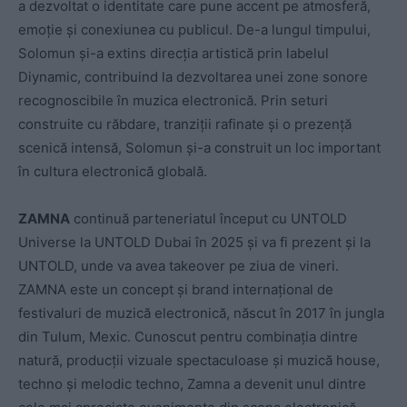
a dezvoltat o identitate care pune accent pe atmosferă,
emoție și conexiunea cu publicul. De-a lungul timpului,
Solomun și-a extins direcția artistică prin labelul
Diynamic, contribuind la dezvoltarea unei zone sonore
recognoscibile în muzica electronică. Prin seturi
construite cu răbdare, tranziții rafinate și o prezență
scenică intensă, Solomun și-a construit un loc important
în cultura electronică globală.
ZAMNA
continuă parteneriatul început cu UNTOLD
Universe la UNTOLD Dubai în 2025 și va fi prezent și la
UNTOLD, unde va avea takeover pe ziua de vineri.
ZAMNA este un concept și brand internațional de
festivaluri de muzică electronică, născut în 2017 în jungla
din Tulum, Mexic. Cunoscut pentru combinația dintre
natură, producții vizuale spectaculoase și muzică house,
techno și melodic techno, Zamna a devenit unul dintre