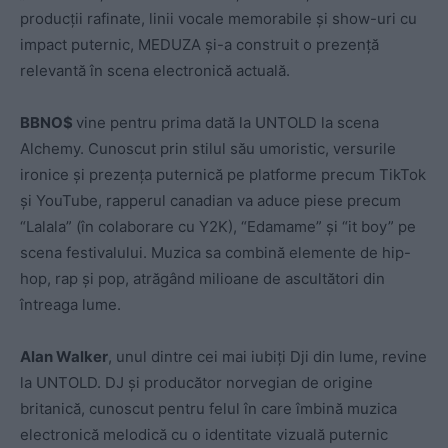
producții rafinate, linii vocale memorabile și show-uri cu
impact puternic, MEDUZA și-a construit o prezență
relevantă în scena electronică actuală.
BBNO$
vine pentru prima dată la UNTOLD la scena
Alchemy. Cunoscut prin stilul său umoristic, versurile
ironice și prezența puternică pe platforme precum TikTok
și YouTube, rapperul canadian va aduce piese precum
“Lalala” (în colaborare cu Y2K), “Edamame” și “it boy” pe
scena festivalului. Muzica sa combină elemente de hip-
hop, rap și pop, atrăgând milioane de ascultători din
întreaga lume.
Alan Walker
, unul dintre cei mai iubiți Dji din lume, revine
la UNTOLD. DJ și producător norvegian de origine
britanică, cunoscut pentru felul în care îmbină muzica
electronică melodică cu o identitate vizuală puternic