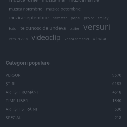
muzica octombrie
muzica noiembrie
muzica septembrie
pepe
smiley
next star
pro tv
versuri
te cunosc de undeva
tcdu
trailer
videoclip
x factor
versuri 2018
vocea romaniei
Categorii populare
VERSURI
9570
ȘTIRI
6183
ARTIȘTI ROMÂNI
4618
TIMP LIBER
1340
ARTIȘTI STRĂINI
530
SPECIAL
218