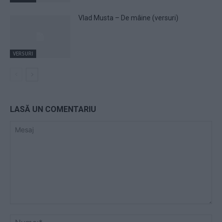
Vlad Musta – De mâine (versuri)
VERSURI
LASĂ UN COMENTARIU
Mesaj
Nu