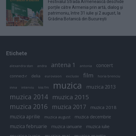
Festivalul Strada Armenească deschide
porțile către Armenia prin artă, dialog și
patrimoniu, între 31 iulie și 2 august, la
Grădina Botanică din București
Etichete
antena 1
concert
andra
alexandra stan
antonia
film
connect-r
delia
eurovision
exclusiv
horia brenciu
muzica
muzica 2013
inna
interviu
kiss fm
muzica 2014
muzica 2015
muzica 2016
muzica 2017
muzica 2018
muzica aprilie
muzica decembrie
muzica august
muzica februarie
muzica iulie
muzica ianuarie
muzica iunie
muzica mai
muzica martie