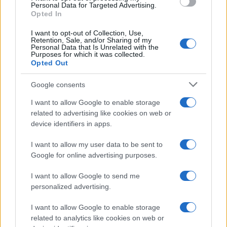
Personal Data for Targeted Advertising.
Opted In
I want to opt-out of Collection, Use,
Retention, Sale, and/or Sharing of my
Personal Data that Is Unrelated with the
Purposes for which it was collected.
Opted Out
Google consents
I want to allow Google to enable storage
related to advertising like cookies on web or
device identifiers in apps.
I want to allow my user data to be sent to
Google for online advertising purposes.
TAGS
AZA - IALILI
AZA - IALILI versuri
versuri AZA - IALILI
I want to allow Google to send me
Articol anterior
Următorul articol
personalized advertising.
Costel Biju x Tzanca Uraganu
Jador – Ayran (versuri)
x Kristian de la Craiova –
I want to allow Google to enable storage
Recunosc omul fals (versuri)
related to analytics like cookies on web or