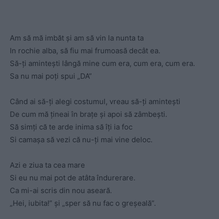
Am să mă imbăt și am să vin la nunta ta
In rochie alba, să fiu mai frumoasă decât ea.
Să-ți amintești lângă mine cum era, cum era, cum era.
Sa nu mai poți spui „DA”
Când ai să-ți alegi costumul, vreau să-ți amintești
De cum mă țineai în brațe și apoi să zâmbești.
Să simți că te arde inima să îți ia foc
Si camașa să vezi că nu-ți mai vine deloc.
Azi e ziua ta cea mare
Si eu nu mai pot de atâta îndurerare.
Ca mi-ai scris din nou aseară.
„Hei, iubita!” și „sper să nu fac o greșeală”.