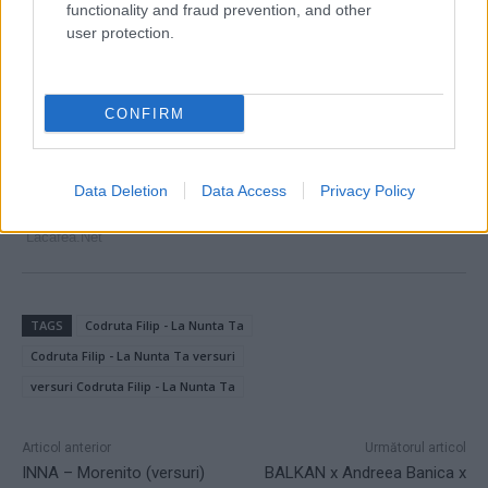
functionality and fraud prevention, and other
user protection.
CONFIRM
Data Deletion
Data Access
Privacy Policy
TAGS
Codruta Filip - La Nunta Ta
Codruta Filip - La Nunta Ta versuri
versuri Codruta Filip - La Nunta Ta
Articol anterior
Următorul articol
INNA – Morenito (versuri)
BALKAN x Andreea Banica x