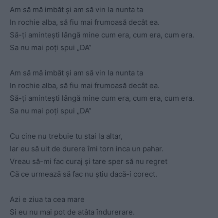
Am să mă imbăt și am să vin la nunta ta
In rochie alba, să fiu mai frumoasă decât ea.
Să-ți amintești lângă mine cum era, cum era, cum era.
Sa nu mai poți spui „DA”
Am să mă imbăt și am să vin la nunta ta
In rochie alba, să fiu mai frumoasă decât ea.
Să-ți amintești lângă mine cum era, cum era, cum era.
Sa nu mai poți spui „DA”
Cu cine nu trebuie tu stai la altar,
Iar eu să uit de durere îmi torn inca un pahar.
Vreau să-mi fac curaj și tare sper să nu regret
Că ce urmează să fac nu știu dacă-i corect.
Azi e ziua ta cea mare
Si eu nu mai pot de atâta îndurerare.