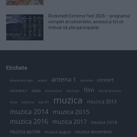
Rockstadt Extreme Fest 2026 – programul
complet al concertelor, accesul și tot ce
trebuie să știe participanții
Etichete
antena 1
concert
andra
alexandra stan
antonia
film
connect-r
delia
eurovision
exclusiv
horia brenciu
muzica
muzica 2013
inna
interviu
kiss fm
muzica 2014
muzica 2015
muzica 2016
muzica 2017
muzica 2018
muzica aprilie
muzica decembrie
muzica august