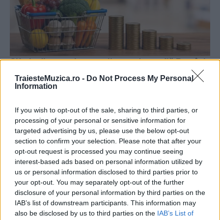
TraiesteMuzica.ro -
Do Not Process My Personal
Information
If you wish to opt-out of the sale, sharing to third parties, or
processing of your personal or sensitive information for
targeted advertising by us, please use the below opt-out
section to confirm your selection. Please note that after your
opt-out request is processed you may continue seeing
interest-based ads based on personal information utilized by
us or personal information disclosed to third parties prior to
your opt-out. You may separately opt-out of the further
disclosure of your personal information by third parties on the
IAB’s list of downstream participants. This information may
also be disclosed by us to third parties on the
IAB’s List of