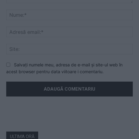
Mesaj
Nu
Ad
ema
Sit
Salvați numele meu, adresa de e-mail și site-ul web în
acest browser pentru data viitoare i comentariu.
ULTIMA ORĂ