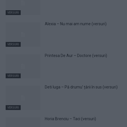
VERSURI
Alexia – Nu mai am nume (versuri)
VERSURI
Printesa De Aur – Doctore (versuri)
VERSURI
Deti Iuga – Pă drumu’ țării în sus (versuri)
VERSURI
Horia Brenciu – Taci (versuri)