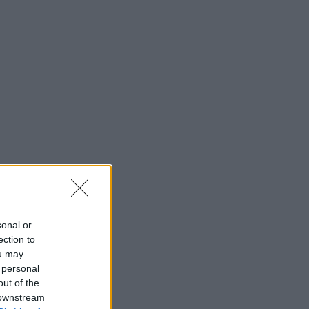
sonal or
ection to
ou may
 personal
out of the
 downstream