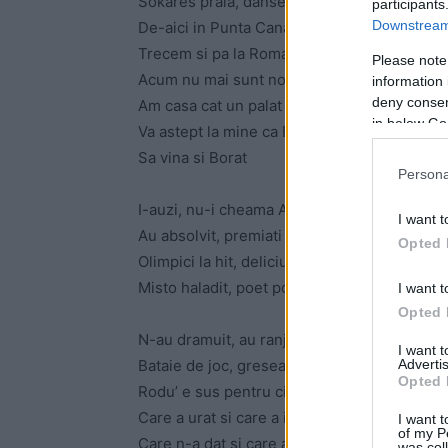
Sokares prala, danseaza sala
participants
Downstream 
De-aici in Punta Cana
Trecem si pa la Roma
Please note
Acum nu mai sunt nomad
information 
deny consent
Am casa cat un palat
in below Go
Va astept la mine ca Becali
Sa vina si Borat
Persona
I-auzi, nu-i cheama Audi
I want t
Au absolvit, premiati la lit
Opted 
Olimpici la hit, deliciu belit
Misto haladit, poet poleit
I want t
Opted 
N-au dramuit, au ranjit
I want 
Advertis
Bataie de joc, greseala gresit
Opted 
Rodu’ e sus pentru cine a cladit
Care a urat si care a iubit
I want t
of my P
Care n-a dat si care au ciordit
was col