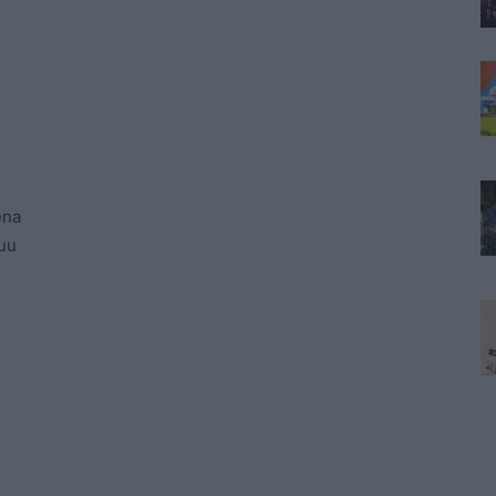
ena
 uu