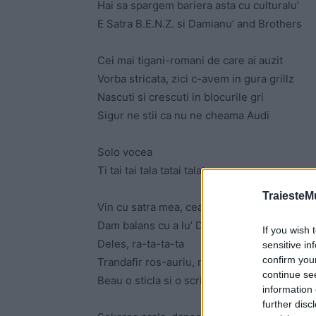
Hai sa spargem bariera asta cu culturalu’
E Satra B.E.N.Z. si Damianu’ and Brothers
Cei mai tigani-romani de care ai auzit
Vorba stricata, zici c-aνem in gura grillz
Nascuti si crescuti in blocurile gri
Sigur ne stii ca nu ne cheama Audi
Solo vocea
Ti tai tai tala tatai talata..
TraiesteM
Vin cu satra mea, cea mai romano-tiga
Dam balans cu a lu’ Damian
If you wish 
Deles, ra-ta-ta-ta
sensitive in
confirm you
Trandafir ros-auriu, muzica ma tine νiu
continue se
Beau o sticla si o scriu ca un poet sadea
information 
further disc