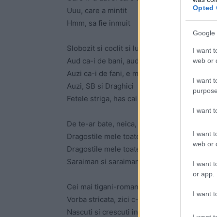
Opted 
Uuu, care a mintit
Hmm, sa fie inmuit
Google 
Slobozit si coclit si lungit
I want t
Aud ca-i de bani, audit
web or d
Auzi ca-i de fani, e moshpit
I want t
Auzi, SB si Draghici
purpose
Fetele striga, has cai mij
I want 
De te-ar bate, neica, bate
I want t
Dragostile mele toate
web or d
Dragostile mele toate
Saraiman si saraiman
I want t
or app.
Cei mai tigani-romani de care ai auzit
I want t
Vorba stricata, zici c-avem in gura grillz
Nascuti si crescuti in blocurile gri
I want t