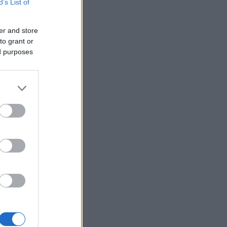
B’s List of
er and store
to grant or
ed purposes