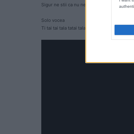
Sigur ne stii ca nu ne cheama Audi
authenti
Solo vocea
Ti tai tai tala tatai talata