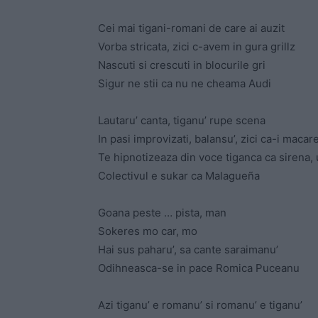
Cei mai tigani-romani de care ai auzit
Vorba stricata, zici c-avem in gura grillz
Nascuti si crescuti in blocurile gri
Sigur ne stii ca nu ne cheama Audi
Lautaru’ canta, tiganu’ rupe scena
In pasi improvizati, balansu’, zici ca-i macar
Te hipnotizeaza din voce tiganca ca sirena,
Colectivul e sukar ca Malagueña
Goana peste … pista, man
Sokeres mo car, mo
Hai sus paharu’, sa cante saraimanu’
Odihneasca-se in pace Romica Puceanu
Azi tiganu’ e romanu’ si romanu’ e tiganu’