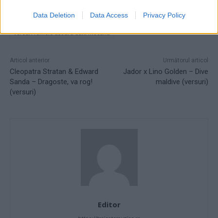
Data Deletion
Data Access
Privacy Policy
TAGS
versuri
versuri dani mocanu
versuri femeie usoara
versuri femeie usoara dani mocanu
Articol anterior
Următorul articol
Cleopatra Stratan & Edward
Jador x Lino Golden – Dive
Sanda – Dragoste, va rog!
maldive (versuri)
(versuri)
Editor