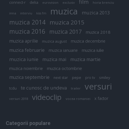
film
connect-r
delia
eurovision
exclusiv
horia brenciu
muzica
muzica 2013
inna
interviu
kiss fm
muzica 2014
muzica 2015
muzica 2016
muzica 2017
muzica 2018
muzica aprilie
muzica decembrie
muzica august
muzica februarie
muzica iulie
muzica ianuarie
muzica iunie
muzica mai
muzica martie
muzica octombrie
muzica noiembrie
muzica septembrie
pepe
smiley
next star
pro tv
versuri
te cunosc de undeva
tcdu
trailer
videoclip
x factor
versuri 2018
vocea romaniei
Categorii populare