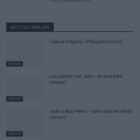
https://traiestemuzica.ro
ARTICOLE SIMILARE
Tzanca Uraganu – Pala,pala (versuri)
VERSURI
Luis Gabriel feat. Juno – Arunca banii
(versuri)
VERSURI
Jador x Nicu Paleru – Iubire fără de sfârșit
(versuri)
VERSURI