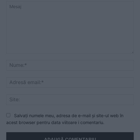
Mesaj
Nu
Ad
ema
Sit
Salvați numele meu, adresa de e-mail și site-ul web în
acest browser pentru data viitoare i comentariu.