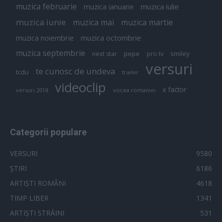
muzica februarie
muzica iulie
muzica ianuarie
muzica iunie
muzica mai
muzica martie
muzica octombrie
muzica noiembrie
muzica septembrie
pepe
smiley
next star
pro tv
versuri
te cunosc de undeva
tcdu
trailer
videoclip
x factor
versuri 2018
vocea romaniei
Categorii populare
VERSURI
9580
ȘTIRI
6186
ARTIȘTI ROMÂNI
4618
TIMP LIBER
1341
ARTIȘTI STRĂINI
531