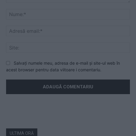
Mesaj
Nu
Ad
ema
Sit
Salvați numele meu, adresa de e-mail și site-ul web în
acest browser pentru data viitoare i comentariu.
ULTIMA ORĂ