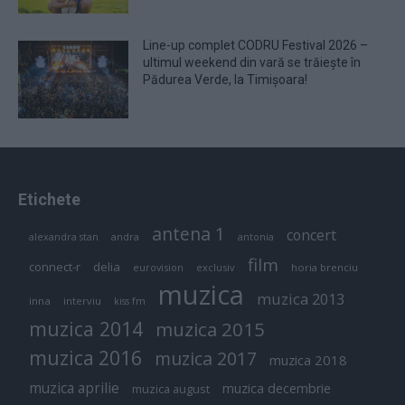
Line-up complet CODRU Festival 2026 –
ultimul weekend din vară se trăiește în
Pădurea Verde, la Timișoara!
Etichete
antena 1
concert
andra
alexandra stan
antonia
film
connect-r
delia
eurovision
exclusiv
horia brenciu
muzica
muzica 2013
inna
interviu
kiss fm
muzica 2014
muzica 2015
muzica 2016
muzica 2017
muzica 2018
muzica aprilie
muzica decembrie
muzica august