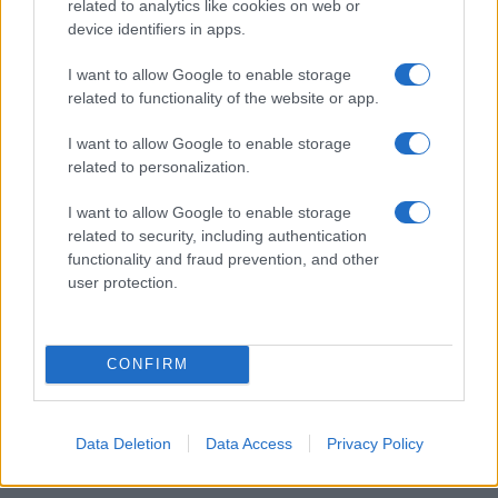
related to analytics like cookies on web or
device identifiers in apps.
I want to allow Google to enable storage
related to functionality of the website or app.
I want to allow Google to enable storage
related to personalization.
I want to allow Google to enable storage
related to security, including authentication
functionality and fraud prevention, and other
user protection.
TAGS
Dani Mocanu - O bataie de ciocan
CONFIRM
Dani Mocanu - O bataie de ciocan versuri
versuri Dani Mocanu - O bataie de ciocan
Data Deletion
Data Access
Privacy Policy
Articol anterior
Următorul articol