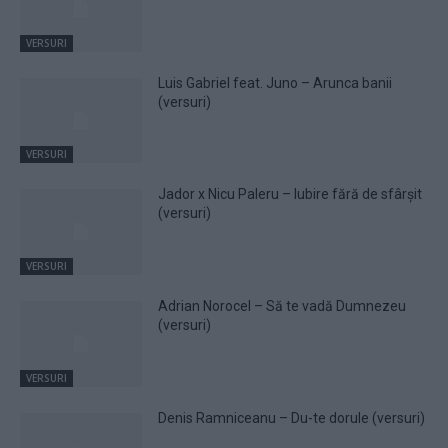
VERSURI
Luis Gabriel feat. Juno – Arunca banii
(versuri)
VERSURI
Jador x Nicu Paleru – Iubire fără de sfârșit
(versuri)
VERSURI
Adrian Norocel – Să te vadă Dumnezeu
(versuri)
VERSURI
Denis Ramniceanu – Du-te dorule (versuri)