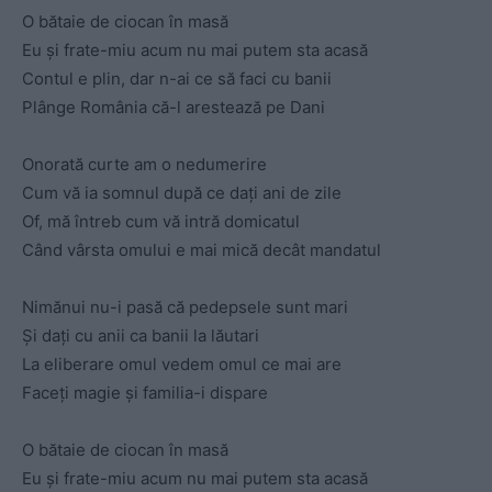
O bătaie de ciocan în masă
Eu și frate-miu acum nu mai putem sta acasă
Contul e plin, dar n-ai ce să faci cu banii
Plânge România că-l arestează pe Dani
Onorată curte am o nedumerire
Cum vă ia somnul după ce dați ani de zile
Of, mă întreb cum vă intră domicatul
Când vârsta omului e mai mică decât mandatul
Nimănui nu-i pasă că pedepsele sunt mari
Și dați cu anii ca banii la lăutari
La eliberare omul vedem omul ce mai are
Faceți magie și familia-i dispare
O bătaie de ciocan în masă
Eu și frate-miu acum nu mai putem sta acasă