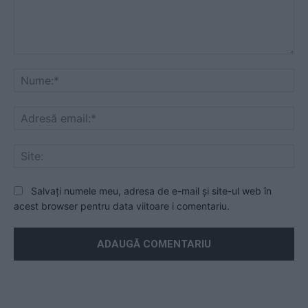
Mesaj
Nu
Ad
ema
Sit
Salvați numele meu, adresa de e-mail și site-ul web în
acest browser pentru data viitoare i comentariu.