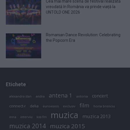
Cea mai mare scenă de festival realizată
vreodată în România va prinde viață la
UNTOLD ONE 2026
Romanian Dance Revolution: Celebrating
the Popcorn Era
Etichete
antena 1
concert
andra
alexandra stan
antonia
film
connect-r
delia
eurovision
exclusiv
horia brenciu
muzica
muzica 2013
inna
interviu
kiss fm
muzica 2014
muzica 2015