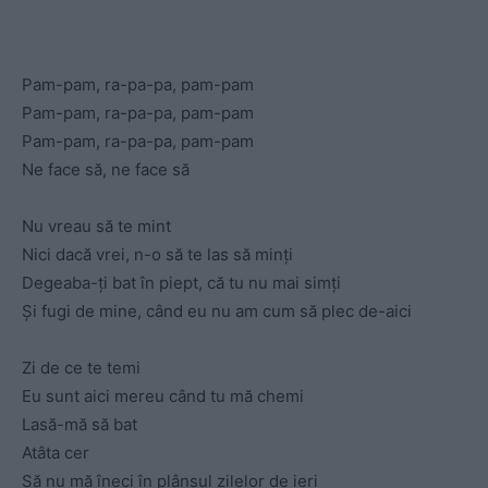
Pam-pam, ra-pa-pa, pam-pam
Pam-pam, ra-pa-pa, pam-pam
Pam-pam, ra-pa-pa, pam-pam
Ne face să, ne face să
Nu vreau să te mint
Nici dacă vrei, n-o să te las să minți
Degeaba-ți bat în piept, că tu nu mai simți
Și fugi de mine, când eu nu am cum să plec de-aici
Zi de ce te temi
Eu sunt aici mereu când tu mă chemi
Lasă-mă să bat
Atâta cer
Să nu mă îneci în plânsul zilelor de ieri