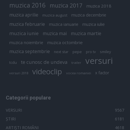
muzica 2016
muzica 2017
muzica 2018
muzica aprilie
muzica decembrie
muzica august
muzica februarie
muzica iulie
muzica ianuarie
muzica iunie
muzica mai
muzica martie
muzica octombrie
muzica noiembrie
muzica septembrie
pepe
smiley
next star
pro tv
versuri
te cunosc de undeva
tcdu
trailer
videoclip
x factor
versuri 2018
vocea romaniei
Categorii populare
VERSURI
9567
ȘTIRI
6181
ARTIȘTI ROMÂNI
4618