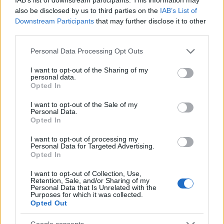
also be disclosed by us to third parties on the
IAB’s List of
Downstream Participants
that may further disclose it to other
third parties.
Please note that this website/app uses one or more Google
Personal Data Processing Opt Outs
services and may gather and store information including but
not limited to your visit or usage behaviour. You may click to
I want to opt-out of the Sharing of my
personal data.
grant or deny consent to Google and its third-party tags to
Opted In
use your data for below specified purposes in below Google
consent section.
I want to opt-out of the Sale of my
Personal Data.
Opted In
I want to opt-out of processing my
Personal Data for Targeted Advertising.
Opted In
I want to opt-out of Collection, Use,
Retention, Sale, and/or Sharing of my
Personal Data that Is Unrelated with the
Purposes for which it was collected.
Opted Out