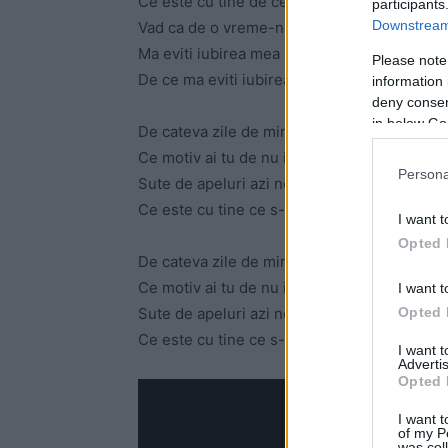
Ce este cu tine de ce te ascunzi
participants
Downstream 
Vad ca de o vreme-ncoa
Ma eviti iubirea mea
Please note
De ce ma eviti iubirea mea
information 
deny consent
in below Go
De cateva zile de mine te ascunzi
Ce motiv ai tu de nu imi raspunzi
Persona
Sute de apeluri azi noapte ti-am dat
Ce este cu tine ce s-a intamplat
I want t
Opted 
De cateva zile de mine te ascunzi
Ce motiv ai tu de nu imi raspunzi
I want t
Opted 
Sute de apeluri azi noapte ti-am dat
Ce este cu tine ce s-a intamplat
I want 
Advertis
Opted 
I want t
of my P
was col