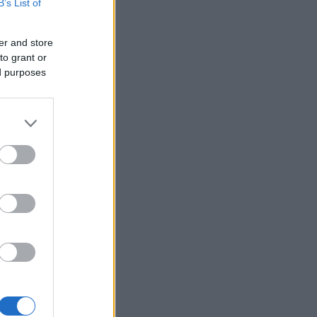
B’s List of
er and store
to grant or
ed purposes