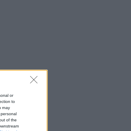
sonal or
ection to
ou may
 personal
out of the
 downstream