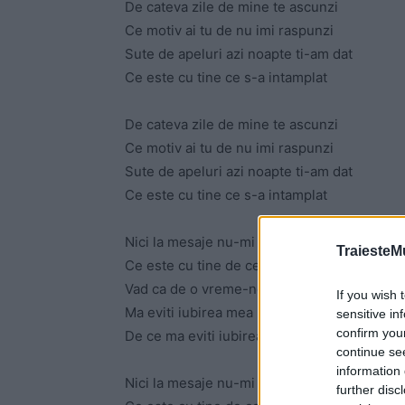
De cateva zile de mine te ascunzi
Ce motiv ai tu de nu imi raspunzi
Sute de apeluri azi noapte ti-am dat
Ce este cu tine ce s-a intamplat
De cateva zile de mine te ascunzi
Ce motiv ai tu de nu imi raspunzi
Sute de apeluri azi noapte ti-am dat
Ce este cu tine ce s-a intamplat
Nici la mesaje nu-mi mai raspunzi
TraiesteM
Ce este cu tine de ce te ascunzi
Vad ca de o vreme-ncoa
If you wish 
Ma eviti iubirea mea
sensitive in
confirm you
De ce ma eviti iubirea mea
continue se
information 
Nici la mesaje nu-mi mai raspunzi
further disc