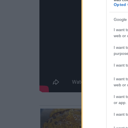
Opted 
Google 
I want t
web or d
I want t
purpose
I want 
I want t
web or d
I want t
or app.
I want t
I want t