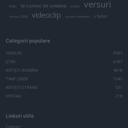
versuri
te cunosc de undeva
tcdu
trailer
videoclip
x factor
versuri 2018
vocea romaniei
Categorii populare
VERSURI
9587
ȘTIRI
6187
ARTIȘTI ROMÂNI
4618
TIMP LIBER
1341
ARTIȘTI STRĂINI
531
SPECIAL
218
Linkuri utile
Contact