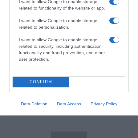
I want to allow Google to enable storage
related to functionality of the website or app.
I want to allow Google to enable storage
related to personalization.
I want to allow Google to enable storage
related to security, including authentication
TAGS
Magnat & Feoctist - Auzeam Gheorghe
functionality and fraud prevention, and other
Magnat & Feoctist - Auzeam Gheorghe versuri
user protection.
versuri Magnat & Feoctist - Auzeam Gheorghe
CONFIRM
Articol anterior
Următorul articol
Cristian Porcari x JUNO –
UNTOLD lansează Joy Ticket:
Cabluri (versuri)
biletul plătit cu vise, pentru
cei care își doresc să ajungă
Data Deletion
Data Access
Privacy Policy
la festival