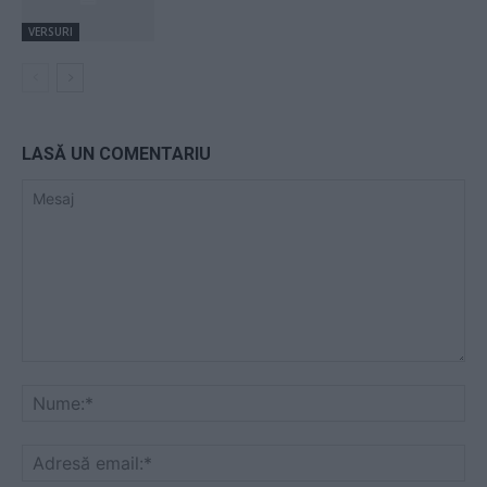
VERSURI
LASĂ UN COMENTARIU
Mesaj
Nu
Ad
ema