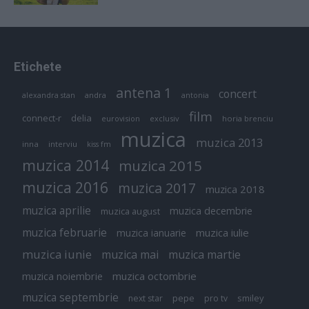
Etichete
antena 1
concert
andra
alexandra stan
antonia
film
connect-r
delia
eurovision
exclusiv
horia brenciu
muzica
muzica 2013
inna
interviu
kiss fm
muzica 2014
muzica 2015
muzica 2016
muzica 2017
muzica 2018
muzica aprilie
muzica decembrie
muzica august
muzica februarie
muzica iulie
muzica ianuarie
muzica iunie
muzica mai
muzica martie
muzica octombrie
muzica noiembrie
muzica septembrie
pepe
smiley
next star
pro tv