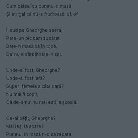
Cum băteai cu pumnu-n masă
Și strigai că nu-s frumoasă, of, of.
Îl aud pe Gheorghe seara,
Pare-un pic cam supărat,
Bate-n masă ca în tobă,
Da’ nu e sărbătoare-n sat.
Unde-ai fost, Gheorghe?
Unde-ai fost iară?
Superi femeia a câta oară?
Nu mai fi copil,
Că de-amu’ nu mai ești la școală.
Ce-ai pățit, Gheorghe?
Mai ieși la soare?
Pumnul în masă n-o să repare,