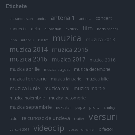
Etichete
antena 1
concert
andra
alexandra stan
antonia
film
connect-r
delia
eurovision
exclusiv
horia brenciu
muzica
muzica 2013
inna
interviu
kiss fm
muzica 2014
muzica 2015
muzica 2016
muzica 2017
muzica 2018
muzica aprilie
muzica decembrie
muzica august
muzica februarie
muzica iulie
muzica ianuarie
muzica iunie
muzica mai
muzica martie
muzica octombrie
muzica noiembrie
muzica septembrie
pepe
smiley
next star
pro tv
versuri
te cunosc de undeva
tcdu
trailer
videoclip
x factor
versuri 2018
vocea romaniei