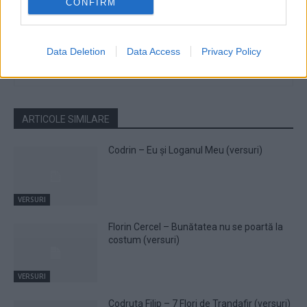
CONFIRM
Editor
Data Deletion
Data Access
Privacy Policy
https://traiestemuzica.ro
ARTICOLE SIMILARE
Codrin – Eu și Loganul Meu (versuri)
VERSURI
Florin Cercel – Bunătatea nu se poartă la
costum (versuri)
VERSURI
Codruta Filip – 7 Flori de Trandafir (versuri)