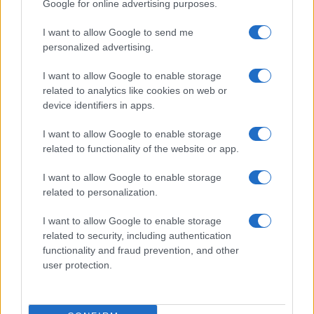
Google for online advertising purposes.
I want to allow Google to send me
personalized advertising.
TAGS
Mario x Connect-R - TOREADOR
Mario x Connect-R - TOREADOR versuri
I want to allow Google to enable storage
related to analytics like cookies on web or
versuri Mario x Connect-R - TOREADOR
device identifiers in apps.
Articol anterior
Următorul articol
I want to allow Google to enable storage
Céline Dion anunță zece noi
IDK – emotional swaggage
related to functionality of the website or app.
concerte la Paris în 2027,
(versuri)
I want to allow Google to enable storage
după o cerere fără precedent
related to personalization.
din partea fanilor
I want to allow Google to enable storage
related to security, including authentication
functionality and fraud prevention, and other
user protection.