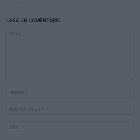
LASĂ UN COMENTARIU
Mesaj
Nu
Ad
ema
Sit