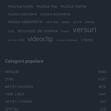
muzica iunie
muzica mai
muzica martie
muzica octombrie
muzica noiembrie
muzica septembrie
pepe
smiley
next star
pro tv
versuri
te cunosc de undeva
tcdu
trailer
videoclip
x factor
versuri 2018
vocea romaniei
Categorii populare
VERSURI
9580
ȘTIRI
6187
ARTIȘTI ROMÂNI
4618
TIMP LIBER
1341
ARTIȘTI STRĂINI
531
SPECIAL
218