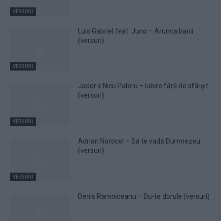
VERSURI
Luis Gabriel feat. Juno – Arunca banii
(versuri)
VERSURI
Jador x Nicu Paleru – Iubire fără de sfârșit
(versuri)
VERSURI
Adrian Norocel – Să te vadă Dumnezeu
(versuri)
VERSURI
Denis Ramniceanu – Du-te dorule (versuri)