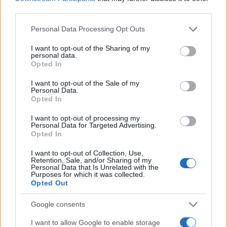
third parties.
Please note that this website/app uses one or more Google
Personal Data Processing Opt Outs
services and may gather and store information including but
not limited to your visit or usage behaviour. You may click to
I want to opt-out of the Sharing of my
personal data.
grant or deny consent to Google and its third-party tags to
Opted In
use your data for below specified purposes in below Google
consent section.
I want to opt-out of the Sale of my
Personal Data.
Opted In
I want to opt-out of processing my
Personal Data for Targeted Advertising.
Opted In
I want to opt-out of Collection, Use,
Retention, Sale, and/or Sharing of my
Personal Data that Is Unrelated with the
Purposes for which it was collected.
Opted Out
Google consents
I want to allow Google to enable storage