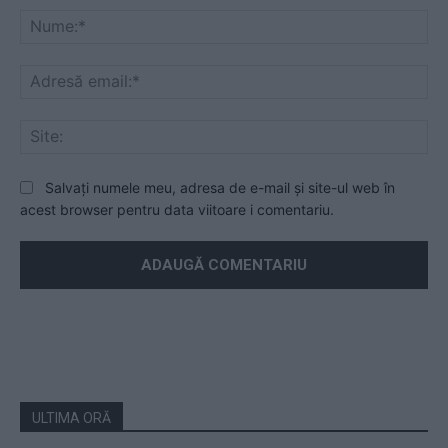
Nu
Ad
ema
Sit
Salvați numele meu, adresa de e-mail și site-ul web în
acest browser pentru data viitoare i comentariu.
ULTIMA ORĂ