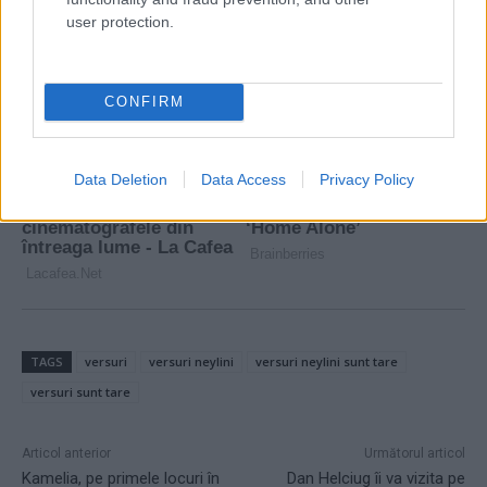
user protection.
CONFIRM
Data Deletion
Data Access
Privacy Policy
TAGS
versuri
versuri neylini
versuri neylini sunt tare
versuri sunt tare
Articol anterior
Următorul articol
Kamelia, pe primele locuri în
Dan Helciug îi va vizita pe