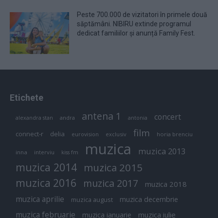
Peste 700.000 de vizitatori în primele două
săptămâni. NIBIRU extinde programul
dedicat familiilor și anunță Family Fest.
Etichete
antena 1
concert
andra
alexandra stan
antonia
film
connect-r
delia
eurovision
exclusiv
horia brenciu
muzica
muzica 2013
inna
interviu
kiss fm
muzica 2014
muzica 2015
muzica 2016
muzica 2017
muzica 2018
muzica aprilie
muzica decembrie
muzica august
muzica februarie
muzica iulie
muzica ianuarie