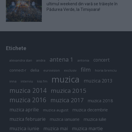
ultimul weekend din vară se trăiește în
Pădurea Verde, la Timișoara!
Etichete
antena 1
concert
andra
alexandra stan
antonia
film
connect-r
delia
eurovision
exclusiv
horia brenciu
muzica
muzica 2013
inna
interviu
kiss fm
muzica 2014
muzica 2015
muzica 2016
muzica 2017
muzica 2018
muzica aprilie
muzica decembrie
muzica august
muzica februarie
muzica iulie
muzica ianuarie
muzica iunie
muzica mai
muzica martie