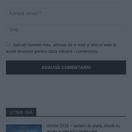
Ad
ema
Sit
Salvați numele meu, adresa de e-mail și site-ul web în
acest browser pentru data viitoare i comentariu.
ULTIMA ORĂ
Untold 2026 – sistem de plată, check-in,
acces și alte informații utile