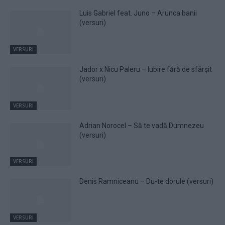
Luis Gabriel feat. Juno – Arunca banii
(versuri)
VERSURI
Jador x Nicu Paleru – Iubire fără de sfârșit
(versuri)
VERSURI
Adrian Norocel – Să te vadă Dumnezeu
(versuri)
VERSURI
Denis Ramniceanu – Du-te dorule (versuri)
VERSURI