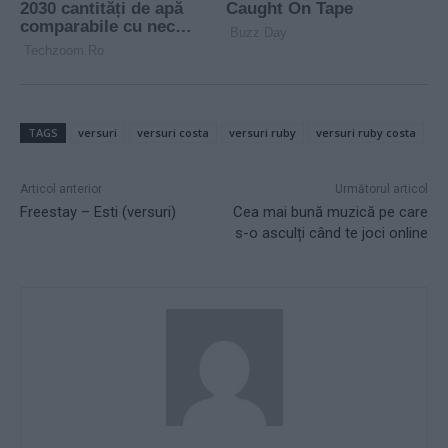
TAGS
versuri
versuri costa
versuri ruby
versuri ruby costa
Articol anterior
Următorul articol
Freestay – Esti (versuri)
Cea mai bună muzică pe care
s-o asculți când te joci online