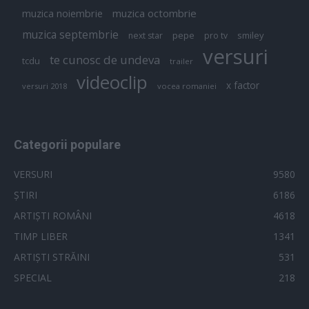
muzica octombrie
muzica noiembrie
muzica septembrie
pepe
smiley
next star
pro tv
versuri
te cunosc de undeva
tcdu
trailer
videoclip
x factor
versuri 2018
vocea romaniei
Categorii populare
VERSURI
9580
ȘTIRI
6186
ARTIȘTI ROMÂNI
4618
TIMP LIBER
1341
ARTIȘTI STRĂINI
531
SPECIAL
218