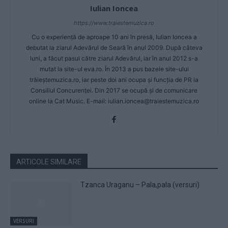
Iulian Ioncea
https://www.traiestemuzica.ro
Cu o experiență de aproape 10 ani în presă, Iulian Ioncea a
debutat la ziarul Adevărul de Seară în anul 2009. După câteva
luni, a făcut pasul către ziarul Adevărul, iar în anul 2012 s-a
mutat la site-ul eva.ro. În 2013 a pus bazele site-ului
trăieștemuzica.ro, iar peste doi ani ocupa și funcția de PR la
Consiliul Concurenței. Din 2017 se ocupă și de comunicare
online la Cat Music. E-mail:
iulian.ioncea@traiestemuzica.ro
ARTICOLE SIMILARE
Tzanca Uraganu – Pala,pala (versuri)
VERSURI