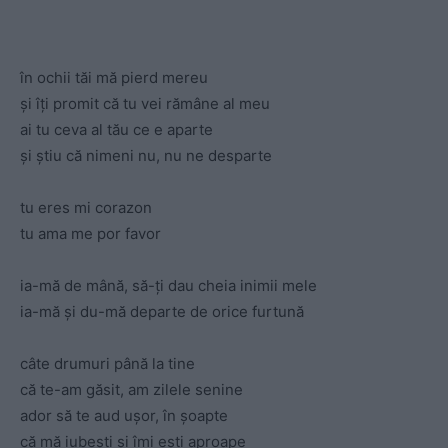
în ochii tăi mă pierd mereu
și îți promit că tu vei rămâne al meu
ai tu ceva al tău ce e aparte
și știu că nimeni nu, nu ne desparte
tu eres mi corazon
tu ama me por favor
ia-mă de mână, să-ți dau cheia inimii mele
ia-mă și du-mă departe de orice furtună
câte drumuri până la tine
că te-am găsit, am zilele senine
ador să te aud ușor, în șoapte
că mă iubești și îmi ești aproape