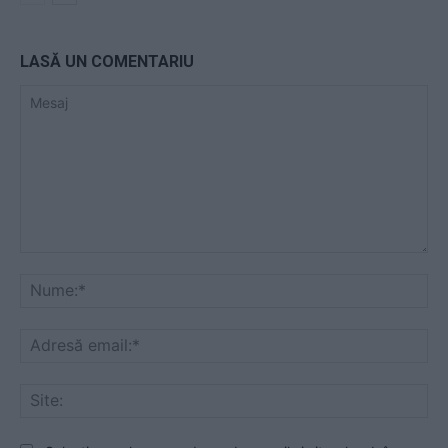
LASĂ UN COMENTARIU
Mesaj
Nu
Ad
ema
Sit