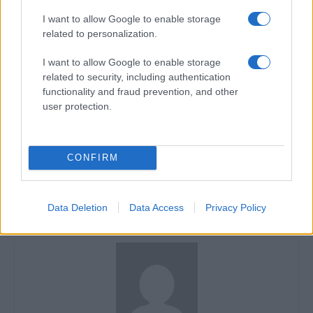
I want to allow Google to enable storage
related to personalization.
I want to allow Google to enable storage
TAGS
Ruxit x Adrian Norocel - Ia-ma de mana
related to security, including authentication
Ruxit x Adrian Norocel - Ia-ma de mana versuri
functionality and fraud prevention, and other
versuri Ruxit x Adrian Norocel - Ia-ma de mana
user protection.
Articol anterior
Următorul articol
CONFIRM
O despărțire spusă frumos:
Nikolas – Steaua sufletului
„Neintenționat”, de la Holy
meu (versuri)
Molly și The Motans
Data Deletion
Data Access
Privacy Policy