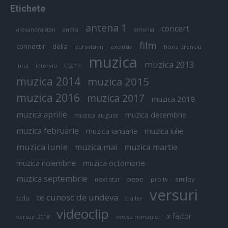
Etichete
antena 1
concert
andra
alexandra stan
antonia
film
connect-r
delia
eurovision
exclusiv
horia brenciu
muzica
muzica 2013
inna
interviu
kiss fm
muzica 2014
muzica 2015
muzica 2016
muzica 2017
muzica 2018
muzica aprilie
muzica decembrie
muzica august
muzica februarie
muzica iulie
muzica ianuarie
muzica iunie
muzica mai
muzica martie
muzica octombrie
muzica noiembrie
muzica septembrie
pepe
smiley
next star
pro tv
versuri
te cunosc de undeva
tcdu
trailer
videoclip
x factor
versuri 2018
vocea romaniei