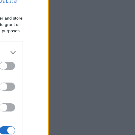
B’s List of
er and store
to grant or
ed purposes