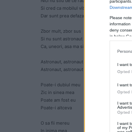
Nici nu stiu de ce rad
participants
Downstream 
Si cred ca mobilul vibreaza de mult
Dar sunt prea defazat sa mai pot sa mai ra
Please note
information 
deny consent
Zbor mult, zbor sus
in below Go
Si nu sunt astronaut
Ca, uneori, asa ma simt, pe Pamant
Persona
Astronaut, astronaut
I want t
Astronaut, astronaut
Opted 
Poate-i dubiul meu
I want t
Opted 
Zic in sinea mea
Poate am fost eu
I want 
Advertis
Poate-i altceva
Opted 
O sa fii mereu
I want t
of my P
In inima mea
was col