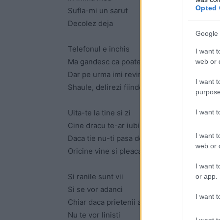
Opted 
Sufla-mi un sarut
Decolez deja
Google 
Telefonul e inchis
I want t
Ma gandesc ca poate mi-ai scris
web or d
Dar pe urma imi revin si-mi zic
I want t
Shaule, delirezi fiindca asta nu-i un vis
purpose
I want 
Uita-te la tine si zi
Cine dracu te-ar iubi
I want t
Daca tie nu-ti pasa de tine
web or d
Oricine vine si pleaca te poate rani
I want t
Si ranile sunt vii
or app.
Si se vor adanci
I want t
Chiar daca prietenii ar sti ce simti
Nu te vor linisti
I want t