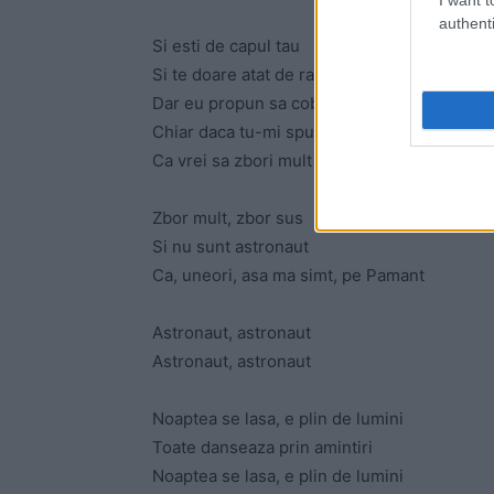
authenti
Si esti de capul tau
Si te doare atat de rau
Dar eu propun sa coboram
Chiar daca tu-mi spui acum
Ca vrei sa zbori mult
Zbor mult, zbor sus
Si nu sunt astronaut
Ca, uneori, asa ma simt, pe Pamant
Astronaut, astronaut
Astronaut, astronaut
Noaptea se lasa, e plin de lumini
Toate danseaza prin amintiri
Noaptea se lasa, e plin de lumini