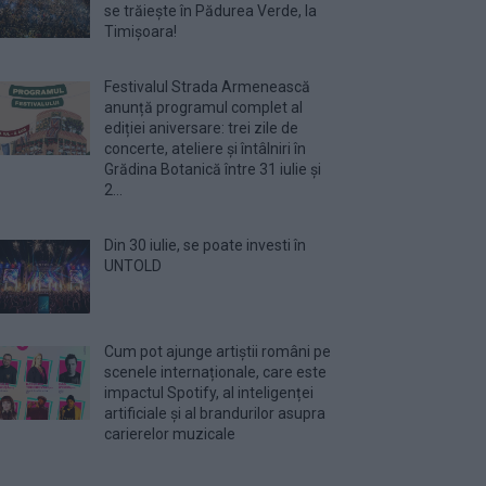
se trăiește în Pădurea Verde, la
Timișoara!
Festivalul Strada Armenească
anunță programul complet al
ediției aniversare: trei zile de
concerte, ateliere și întâlniri în
Grădina Botanică între 31 iulie și
2...
Din 30 iulie, se poate investi în
UNTOLD
Cum pot ajunge artiștii români pe
scenele internaționale, care este
impactul Spotify, al inteligenței
artificiale și al brandurilor asupra
carierelor muzicale