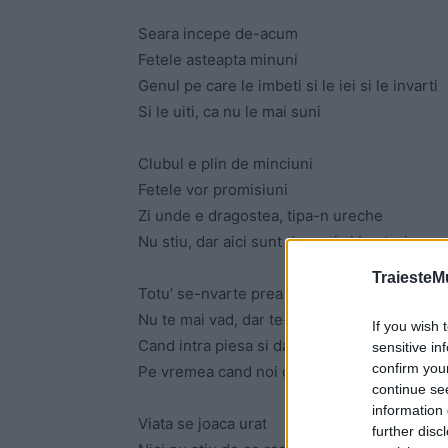
Seara incepe de-acum
Fetele asteapta minuni
Genul pe care le imbeti si le iei si le invarti
Si le uiti, ca nu le mai suni
Clubul e plin de minciuni
Fetele vor promisiuni
Zi unde e dragostea, tipa-n ureche
Nu stiu, dar aici sunt droguri si bauturi
TraiesteM
Totu’ se-nvarte prea mult
Nu te mai vad, dar te-aud
If you wish 
Cand intra piesa si dansam aiurea
sensitive in
confirm you
Pe vremea cand noi doi ne-am cunoscut
continue se
information 
Viata se joaca urat
further disc