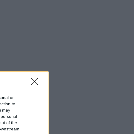
sonal or
ection to
ou may
 personal
out of the
 downstream