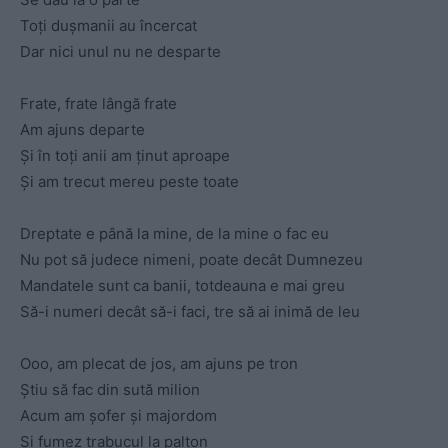
Toți dușmanii au încercat
Dar nici unul nu ne desparte
Frate, frate lângă frate
Am ajuns departe
Și în toți anii am ținut aproape
Și am trecut mereu peste toate
Dreptate e până la mine, de la mine o fac eu
Nu pot să judece nimeni, poate decât Dumnezeu
Mandatele sunt ca banii, totdeauna e mai greu
Să-i numeri decât să-i faci, tre să ai inimă de leu
Ooo, am plecat de jos, am ajuns pe tron
Știu să fac din sută milion
Acum am șofer și majordom
Și fumez trabucul la palton