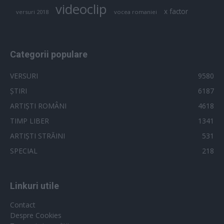
videoclip
x factor
versuri 2018
vocea romaniei
Categorii populare
VERSURI
9580
ȘTIRI
6187
ARTIȘTI ROMÂNI
4618
TIMP LIBER
1341
ARTIȘTI STRĂINI
531
SPECIAL
218
Linkuri utile
Contact
Despre Cookies