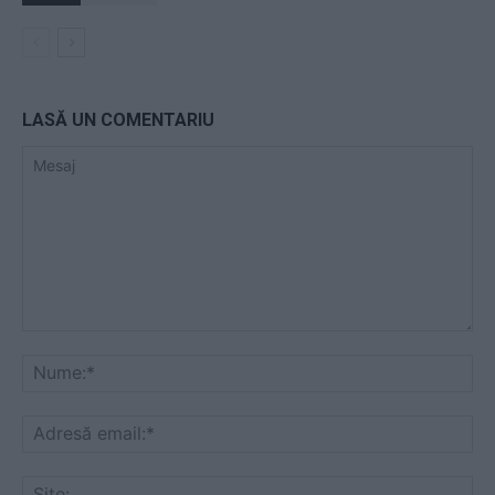
LASĂ UN COMENTARIU
Mesaj
Nu
Ad
ema
Sit