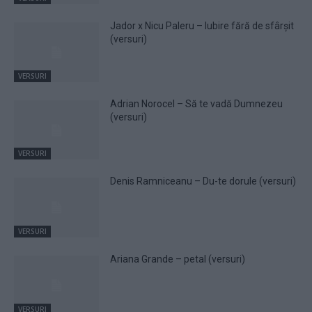
Jador x Nicu Paleru – Iubire fără de sfârșit
(versuri)
VERSURI
Adrian Norocel – Să te vadă Dumnezeu
(versuri)
VERSURI
Denis Ramniceanu – Du-te dorule (versuri)
VERSURI
Ariana Grande – petal (versuri)
VERSURI