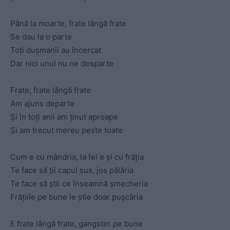
Până la moarte, frate lângă frate
Se dau la o parte
Toți dușmanii au încercat
Dar nici unul nu ne desparte
Frate, frate lângă frate
Am ajuns departe
Și în toți anii am ținut aproape
Și am trecut mereu peste toate
Cum e cu mândria, la fel e și cu frăția
Te face să ții capul sus, jos pălăria
Te face să știi ce înseamnă șmecheria
Frățiile pe bune le știe doar pușcăria
E frate lângă frate, gangster pe bune