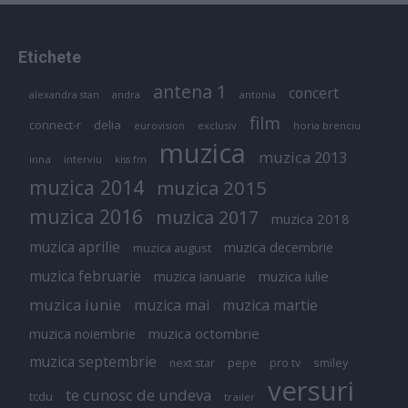
Etichete
antena 1
concert
andra
alexandra stan
antonia
film
connect-r
delia
eurovision
exclusiv
horia brenciu
muzica
muzica 2013
inna
interviu
kiss fm
muzica 2014
muzica 2015
muzica 2016
muzica 2017
muzica 2018
muzica aprilie
muzica decembrie
muzica august
muzica februarie
muzica iulie
muzica ianuarie
muzica iunie
muzica mai
muzica martie
muzica octombrie
muzica noiembrie
muzica septembrie
pepe
smiley
next star
pro tv
versuri
te cunosc de undeva
tcdu
trailer