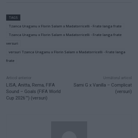
TAGS
Tzanca Uraganu x Florin Salam x Madatorricelli - Frate langa frate
Tzanca Uraganu x Florin Salam x Madatorricelli - Frate langa frate
versuri
versuri Tzanca Uraganu x Florin Salam x Madatorricelli - Frate langa
frate
Articol anterior
Următorul articol
LISA, Anitta, Rema, FIFA
Sami G x Vanilla – Complicat
Sound – Goals (FIFA World
(versuri)
Cup 2026™) (versuri)