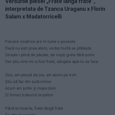
Versurile piesei „Frate langa frate”,
interpretata de Tzanca Uraganu x Florin
Salam x Madatorricelli
Fiecare cicatrice are în lume o poveste
Dacă nu ești prea atent, vorba multă se plătește
Strada-i plină de păcate, de nopți grele fără somn
Dar știu cine mi-a fost frate, sângele apă nu se face
Ooo, am plecat de jos, am ajuns pe tron
Știu să fac din sută milion
Acum am șofer și majordom
Și fumez trabucul la palton
Până la moarte, frate lângă frate
Se dau la o parte