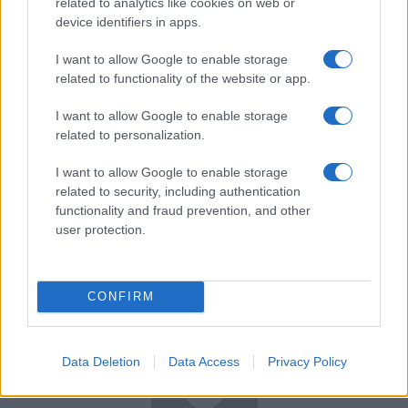
related to analytics like cookies on web or
device identifiers in apps.
I want to allow Google to enable storage
related to functionality of the website or app.
TAGS
dj layla
dj layla ecou
dj layla malina tanase
ecou
layla malina tanase ecou
malina tanase
muzica
muzica 2016
I want to allow Google to enable storage
muzica octombrie
muzica octombrie 2016
related to personalization.
I want to allow Google to enable storage
Articol anterior
Următorul articol
related to security, including authentication
Alina Eremia, impresionată de
Giulia a lansat, alături de
functionality and fraud prevention, and other
o fetiță care realizează un
Shift, melodia „Ce-a fost a
user protection.
tablou din pâine prăjită și
fost“
ciocolată
CONFIRM
Data Deletion
Data Access
Privacy Policy