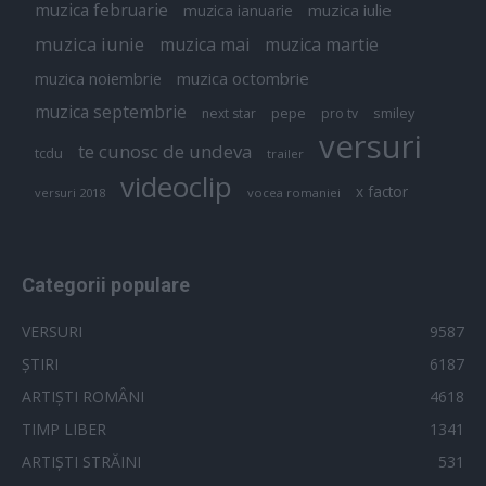
muzica februarie
muzica iulie
muzica ianuarie
muzica iunie
muzica mai
muzica martie
muzica octombrie
muzica noiembrie
muzica septembrie
pepe
smiley
next star
pro tv
versuri
te cunosc de undeva
tcdu
trailer
videoclip
x factor
versuri 2018
vocea romaniei
Categorii populare
VERSURI
9587
ȘTIRI
6187
ARTIȘTI ROMÂNI
4618
TIMP LIBER
1341
ARTIȘTI STRĂINI
531