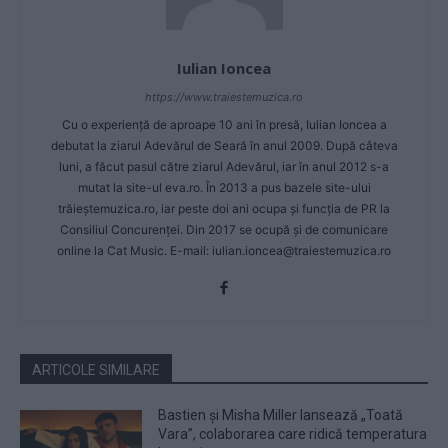
Iulian Ioncea
https://www.traiestemuzica.ro
Cu o experiență de aproape 10 ani în presă, Iulian Ioncea a
debutat la ziarul Adevărul de Seară în anul 2009. După câteva
luni, a făcut pasul către ziarul Adevărul, iar în anul 2012 s-a
mutat la site-ul eva.ro. În 2013 a pus bazele site-ului
trăieștemuzica.ro, iar peste doi ani ocupa și funcția de PR la
Consiliul Concurenței. Din 2017 se ocupă și de comunicare
online la Cat Music. E-mail:
iulian.ioncea@traiestemuzica.ro
ARTICOLE SIMILARE
Bastien și Misha Miller lansează „Toată
Vara”, colaborarea care ridică temperatura