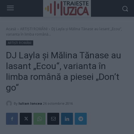
Acasă
ARTIȘTI ROMÂNI
DJ Layla şi Mălina Tănase au lasant „Ecou“,
varianta în limba română...
ARTIȘTI ROMÂNI
DJ Layla şi Mălina Tănase au
lasant „Ecou“, varianta în
limba română a piesei „Don’t
go“
By
Iulian Ioncea
26 octombrie 2016