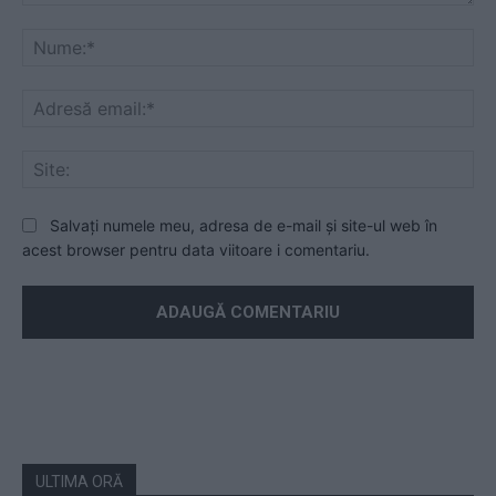
Mesaj
Nu
Ad
ema
Sit
Salvați numele meu, adresa de e-mail și site-ul web în
acest browser pentru data viitoare i comentariu.
ULTIMA ORĂ