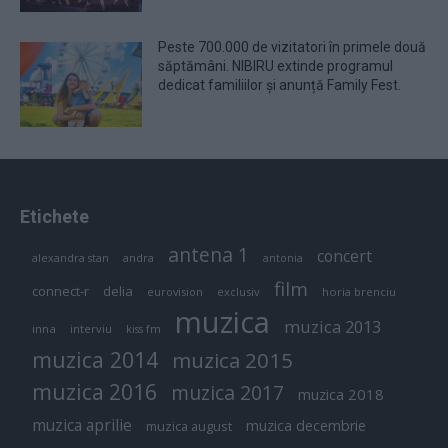
Peste 700.000 de vizitatori în primele două
săptămâni. NIBIRU extinde programul
dedicat familiilor și anunță Family Fest.
Etichete
antena 1
concert
andra
alexandra stan
antonia
film
connect-r
delia
eurovision
exclusiv
horia brenciu
muzica
muzica 2013
inna
interviu
kiss fm
muzica 2014
muzica 2015
muzica 2016
muzica 2017
muzica 2018
muzica aprilie
muzica decembrie
muzica august