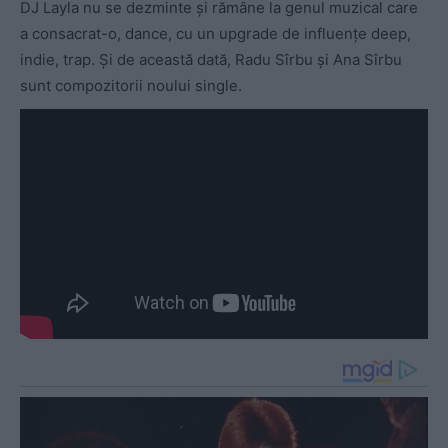
DJ Layla nu se dezminte şi rămâne la genul muzical care
a consacrat-o, dance, cu un upgrade de influenţe deep,
indie, trap. Şi de această dată, Radu Sîrbu şi Ana Sîrbu
sunt compozitorii noului single.