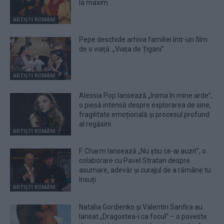
la maxim
ARTIȘTI ROMÂNI
Pepe deschide arhiva familiei într-un film
de o viață: „Viața de Țigani”
ARTIȘTI ROMÂNI
Alessia Pop lansează „Inima în mine arde”,
o piesă intensă despre explorarea de sine,
fragilitate emoțională și procesul profund
al regăsirii
ARTIȘTI ROMÂNI
F. Charm lansează „Nu știu ce-ai auzit”, o
colaborare cu Pavel Stratan despre
asumare, adevăr și curajul de a rămâne tu
însuți
ARTIȘTI ROMÂNI
Natalia Gordienko și Valentin Sanfira au
lansat „Dragostea-i ca focul” – o poveste