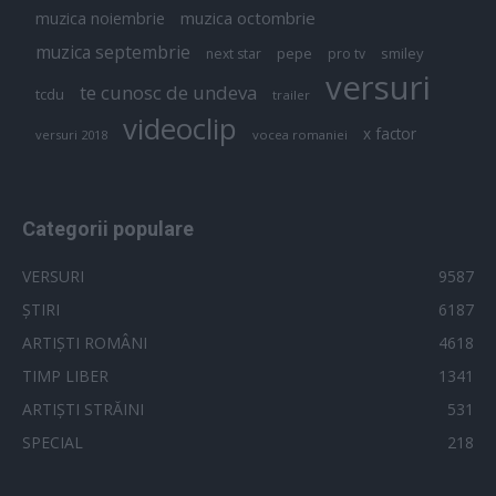
muzica octombrie
muzica noiembrie
muzica septembrie
pepe
smiley
next star
pro tv
versuri
te cunosc de undeva
tcdu
trailer
videoclip
x factor
versuri 2018
vocea romaniei
Categorii populare
VERSURI
9587
ȘTIRI
6187
ARTIȘTI ROMÂNI
4618
TIMP LIBER
1341
ARTIȘTI STRĂINI
531
SPECIAL
218