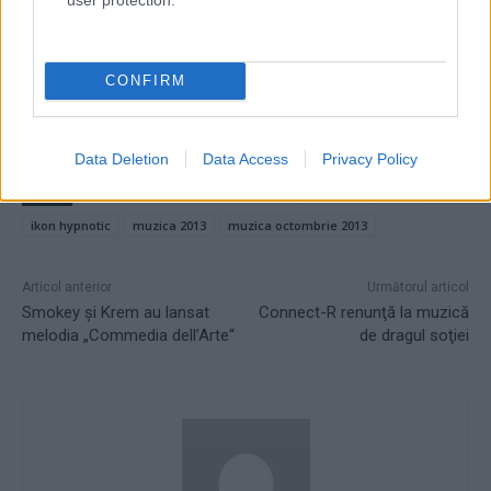
CONFIRM
Data Deletion
Data Access
Privacy Policy
TAGS
basstype
drum box production
hypnotic
i-kon
ikon hypnotic
muzica 2013
muzica octombrie 2013
Articol anterior
Următorul articol
Smokey şi Krem au lansat
Connect-R renunţă la muzică
melodia „Commedia dell’Arte“
de dragul soţiei