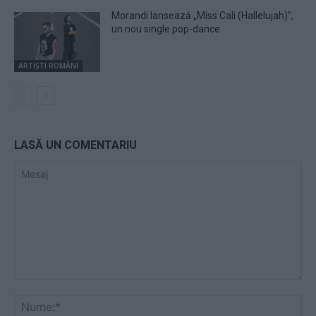
Morandi lansează „Miss Cali (Hallelujah)”,
un nou single pop-dance
ARTIȘTI ROMÂNI
LASĂ UN COMENTARIU
Mesaj
Nu