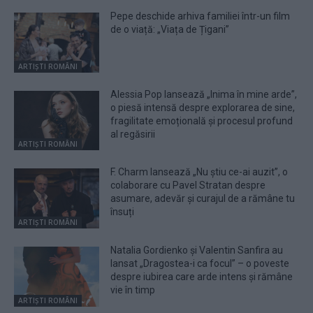
Pepe deschide arhiva familiei într-un film
de o viață: „Viața de Țigani”
ARTIȘTI ROMÂNI
Alessia Pop lansează „Inima în mine arde”,
o piesă intensă despre explorarea de sine,
fragilitate emoțională și procesul profund
al regăsirii
ARTIȘTI ROMÂNI
F. Charm lansează „Nu știu ce-ai auzit”, o
colaborare cu Pavel Stratan despre
asumare, adevăr și curajul de a rămâne tu
însuți
ARTIȘTI ROMÂNI
Natalia Gordienko și Valentin Sanfira au
lansat „Dragostea-i ca focul” – o poveste
despre iubirea care arde intens și rămâne
vie în timp
ARTIȘTI ROMÂNI