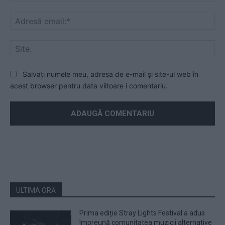
Ad
ema
Sit
Salvați numele meu, adresa de e-mail și site-ul web în
acest browser pentru data viitoare i comentariu.
ULTIMA ORĂ
Prima ediție Stray Lights Festival a adus
împreună comunitatea muzicii alternative