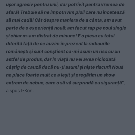
uşor agresiv pentru unii, dar potrivit pentru vremea de
afară! Trebuie să ne împotrivim ploii care nu încetează
să mai cadă! Cât despre maniera de a cânta, am avut
parte de o experienţă nouă: am facut rap pe noul single
şi chiar m-am distrat de minune! E o piesa cu totul
diferită faţă de ce auzim în prezent la radiourile
româneşti şi sunt conştient că-mi asum un risc cu un
astfel de produs, dar în viaţă nu vei avea niciodată
câştig de cauză dacă nu-ţi asumi şi nişte riscuri! Nouă
ne place foarte mult ce a ieşit şi pregătim un show
extrem de nebun, care o să vă surprindă cu siguranţă“
,
a spus I-Kon.