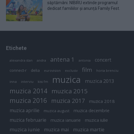
săptămâni. NIBIRU extinde programul
dedicat familiilor și anunță Family Fest.
Etichete
antena 1
concert
andra
alexandra stan
antonia
film
connect-r
delia
eurovision
exclusiv
horia brenciu
muzica
muzica 2013
inna
interviu
kiss fm
muzica 2014
muzica 2015
muzica 2016
muzica 2017
muzica 2018
muzica aprilie
muzica decembrie
muzica august
muzica februarie
muzica iulie
muzica ianuarie
muzica iunie
muzica mai
muzica martie