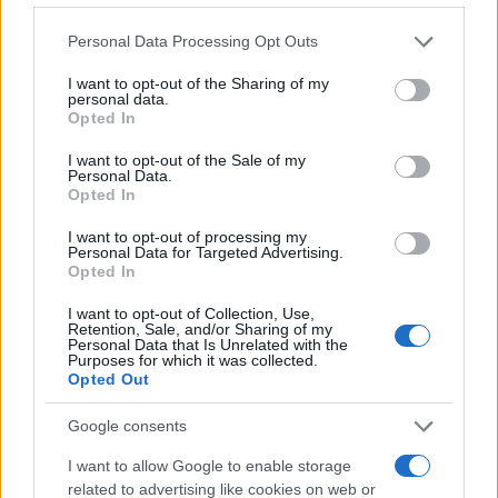
Please note that this website/app uses one or more Google
Personal Data Processing Opt Outs
services and may gather and store information including but
not limited to your visit or usage behaviour. You may click to
I want to opt-out of the Sharing of my
personal data.
grant or deny consent to Google and its third-party tags to
Opted In
use your data for below specified purposes in below Google
consent section.
I want to opt-out of the Sale of my
Personal Data.
Opted In
I want to opt-out of processing my
Personal Data for Targeted Advertising.
Opted In
I want to opt-out of Collection, Use,
Retention, Sale, and/or Sharing of my
Personal Data that Is Unrelated with the
Purposes for which it was collected.
Opted Out
Google consents
I want to allow Google to enable storage
related to advertising like cookies on web or