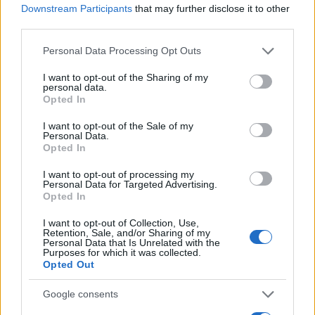
Downstream Participants
that may further disclose it to other
third parties.
Please note that this website/app uses one or more Google
Personal Data Processing Opt Outs
services and may gather and store information including but
not limited to your visit or usage behaviour. You may click to
I want to opt-out of the Sharing of my
personal data.
grant or deny consent to Google and its third-party tags to
Opted In
use your data for below specified purposes in below Google
consent section.
I want to opt-out of the Sale of my
Personal Data.
Opted In
I want to opt-out of processing my
Personal Data for Targeted Advertising.
Opted In
I want to opt-out of Collection, Use,
Retention, Sale, and/or Sharing of my
Personal Data that Is Unrelated with the
Purposes for which it was collected.
Opted Out
Google consents