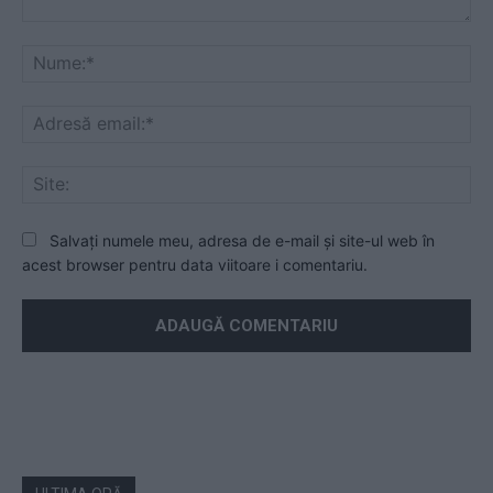
Mesaj
Nu
Ad
ema
Sit
Salvați numele meu, adresa de e-mail și site-ul web în
acest browser pentru data viitoare i comentariu.