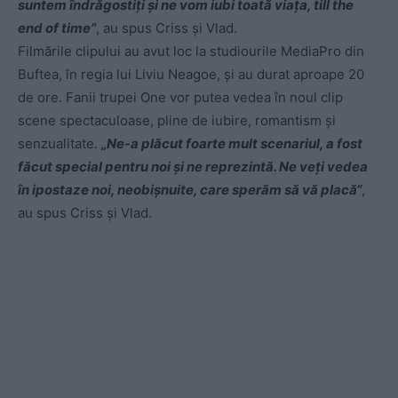
suntem îndrăgostiți și ne vom iubi toată viața, till the
end of time”
, au spus Criss și Vlad.
Filmările clipului au avut loc la studiourile MediaPro din
Buftea, în regia lui Liviu Neagoe, şi au durat aproape 20
de ore. Fanii trupei One vor putea vedea în noul clip
scene spectaculoase, pline de iubire, romantism şi
senzualitate.
„Ne-a plăcut foarte mult scenariul, a fost
făcut special pentru noi şi ne reprezintă. Ne veţi vedea
în ipostaze noi, neobişnuite, care sperăm să vă placă“
,
au spus Criss şi Vlad.