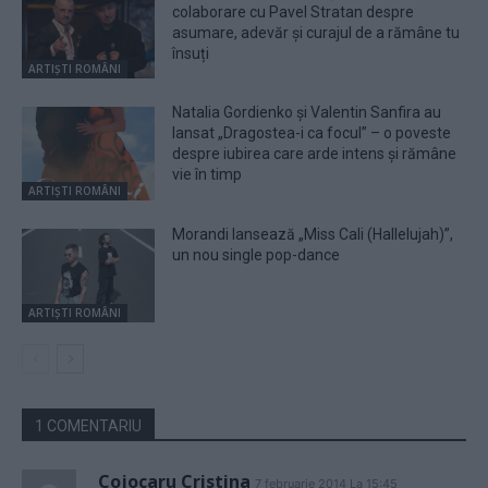
colaborare cu Pavel Stratan despre
asumare, adevăr și curajul de a rămâne tu
însuți
ARTIȘTI ROMÂNI
Natalia Gordienko și Valentin Sanfira au
lansat „Dragostea-i ca focul” – o poveste
despre iubirea care arde intens și rămâne
vie în timp
ARTIȘTI ROMÂNI
Morandi lansează „Miss Cali (Hallelujah)”,
un nou single pop-dance
ARTIȘTI ROMÂNI
1 COMENTARIU
Cojocaru Cristina
7 februarie 2014 La 15:45