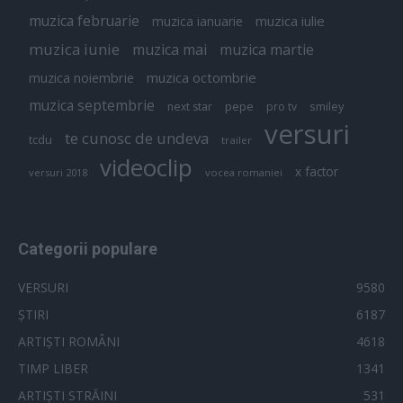
muzica februarie
muzica iulie
muzica ianuarie
muzica iunie
muzica mai
muzica martie
muzica octombrie
muzica noiembrie
muzica septembrie
pepe
smiley
next star
pro tv
versuri
te cunosc de undeva
tcdu
trailer
videoclip
x factor
versuri 2018
vocea romaniei
Categorii populare
VERSURI
9580
ȘTIRI
6187
ARTIȘTI ROMÂNI
4618
TIMP LIBER
1341
ARTIȘTI STRĂINI
531