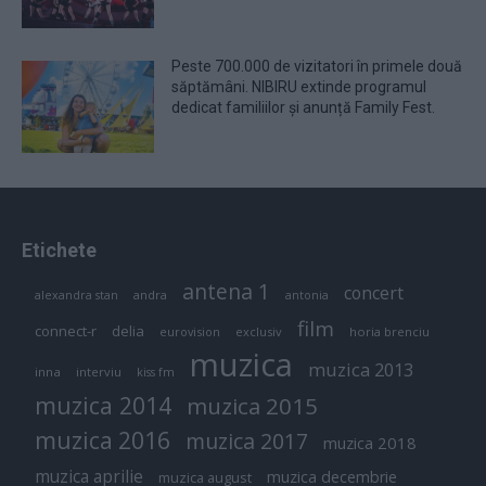
Peste 700.000 de vizitatori în primele două
săptămâni. NIBIRU extinde programul
dedicat familiilor și anunță Family Fest.
Etichete
antena 1
concert
andra
alexandra stan
antonia
film
connect-r
delia
eurovision
exclusiv
horia brenciu
muzica
muzica 2013
inna
interviu
kiss fm
muzica 2014
muzica 2015
muzica 2016
muzica 2017
muzica 2018
muzica aprilie
muzica decembrie
muzica august