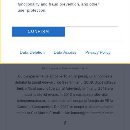
functionality and fraud prevention, and other
user protection.
CONFIRM
Data Deletion
Data Access
Privacy Policy
Iulian Ioncea
https://www.traiestemuzica.ro
Cu o experiență de aproape 10 ani în presă, Iulian Ioncea a
debutat la ziarul Adevărul de Seară în anul 2009. După câteva
luni, a făcut pasul către ziarul Adevărul, iar în anul 2012 s-a
mutat la site-ul eva.ro. În 2013 a pus bazele site-ului
trăieștemuzica.ro, iar peste doi ani ocupa și funcția de PR la
Consiliul Concurenței. Din 2017 se ocupă și de comunicare
online la Cat Music. E-mail:
iulian.ioncea@traiestemuzica.ro