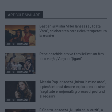
ARTICOLE SIMILARE
Bastien și Misha Miller lansează „Toată
Vara”, colaborarea care ridică temperatura
la maxim
ARTIȘTI ROMÂNI
Pepe deschide arhiva familiei într-un film
de o viață: „Viața de Țigani”
ARTIȘTI ROMÂNI
Alessia Pop lansează „Inima în mine arde”,
o piesă intensă despre explorarea de sine,
fragilitate emoțională și procesul profund
al regăsirii
ARTIȘTI ROMÂNI
F. Charm lansează „Nu știu ce-ai auzit”, o