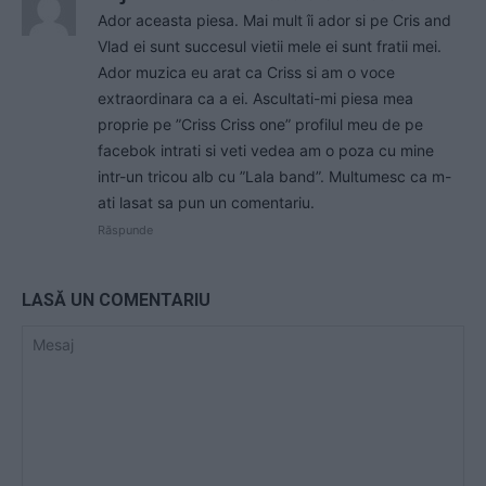
Ador aceasta piesa. Mai mult îi ador si pe Cris and
Vlad ei sunt succesul vietii mele ei sunt fratii mei.
Ador muzica eu arat ca Criss si am o voce
extraordinara ca a ei. Ascultati-mi piesa mea
proprie pe ”Criss Criss one” profilul meu de pe
facebok intrati si veti vedea am o poza cu mine
intr-un tricou alb cu ”Lala band”. Multumesc ca m-
ati lasat sa pun un comentariu.
Răspunde
LASĂ UN COMENTARIU