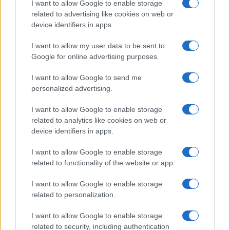
I want to allow Google to enable storage
related to advertising like cookies on web or
device identifiers in apps.
I want to allow my user data to be sent to
Google for online advertising purposes.
I want to allow Google to send me
personalized advertising.
I want to allow Google to enable storage
TAGS
criss
criss si vlad
criss vlad
muzica 2013
related to analytics like cookies on web or
muzica noiembrie 2013
one
till the end of time
trupa one
device identifiers in apps.
videoclip
videoclip nou trupa one
videoclip till the end of time
I want to allow Google to enable storage
vlad
related to functionality of the website or app.
I want to allow Google to enable storage
Articol anterior
Următorul articol
related to personalization.
Lorina a lansat varianta
Baboi și Lora au lansat
acustică a melodiei „Away
melodia „În aer“
I want to allow Google to enable storage
from home“
related to security, including authentication