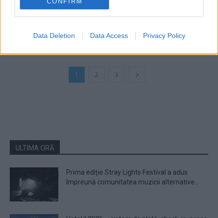
CONFIRM
Trupa One a lansat o nouă melodie,
„Superstare“
Data Deletion
Data Access
Privacy Policy
1
2
3
ULTIMA ORĂ
Prima ediție Stray Lights Festival a adus
împreună comunitatea muzicii alternative...