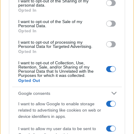
not limited to your visit or usage behaviour. You may click to
I want to opt-out of the Sharing of my
„Ne-am relaxat şi...
personal data.
grant or deny consent to Google and its third-party tags to
Opted In
use your data for below specified purposes in below Google
consent section.
I want to opt-out of the Sale of my
Personal Data.
Opted In
I want to opt-out of processing my
Personal Data for Targeted Advertising.
Opted In
I want to opt-out of Collection, Use,
Retention, Sale, and/or Sharing of my
Personal Data that Is Unrelated with the
Purposes for which it was collected.
Opted Out
FOTO Criss şi Vlad au susţinut un concert în
Google consents
Thailanda
I want to allow Google to enable storage
related to advertising like cookies on web or
device identifiers in apps.
I want to allow my user data to be sent to