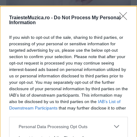
TraiesteMuzica.ro -
Do Not Process My Personal
FOTO Criss şi Vlad, transformaţi în Crăiasa
Information
Zăpezii şi Prinţul de...
If you wish to opt-out of the sale, sharing to third parties, or
processing of your personal or sensitive information for
targeted advertising by us, please use the below opt-out
section to confirm your selection. Please note that after your
opt-out request is processed you may continue seeing
interest-based ads based on personal information utilized by
us or personal information disclosed to third parties prior to
your opt-out. You may separately opt-out of the further
disclosure of your personal information by third parties on the
IAB’s list of downstream participants. This information may
also be disclosed by us to third parties on the
IAB’s List of
Downstream Participants
that may further disclose it to other
third parties.
Please note that this website/app uses one or more Google
Personal Data Processing Opt Outs
services and may gather and store information including but
FOTO Criss şi Vlad s-au întors din vacanţă: