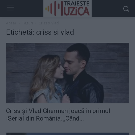
Acasă
Taguri
Criss si vlad
Etichetă: criss si vlad
Criss şi Vlad Gherman joacă în primul
iSerial din România, „Când...