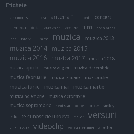
Etichete
antena 1
concert
andra
alexandra stan
antonia
film
connect-r
delia
eurovision
exclusiv
horia brenciu
muzica
muzica 2013
inna
interviu
kiss fm
muzica 2014
muzica 2015
muzica 2016
muzica 2017
muzica 2018
muzica aprilie
muzica decembrie
muzica august
muzica februarie
muzica iulie
muzica ianuarie
muzica iunie
muzica mai
muzica martie
muzica octombrie
muzica noiembrie
muzica septembrie
pepe
smiley
next star
pro tv
versuri
te cunosc de undeva
tcdu
trailer
videoclip
x factor
versuri 2018
vocea romaniei