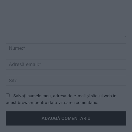
Mesaj
Nu
Ad
ema
Sit
Salvați numele meu, adresa de e-mail și site-ul web în
acest browser pentru data viitoare i comentariu.