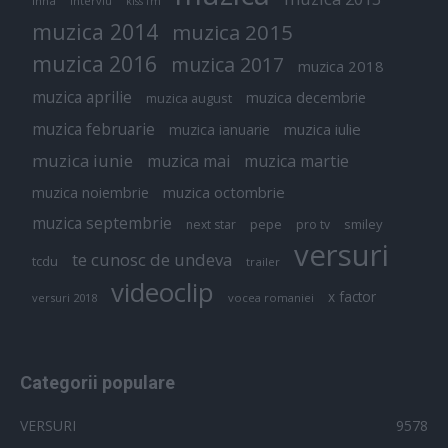
inna
interviu
kiss fm
muzica 2014
muzica 2015
muzica 2016
muzica 2017
muzica 2018
muzica aprilie
muzica decembrie
muzica august
muzica februarie
muzica iulie
muzica ianuarie
muzica iunie
muzica mai
muzica martie
muzica octombrie
muzica noiembrie
muzica septembrie
pepe
smiley
next star
pro tv
versuri
te cunosc de undeva
tcdu
trailer
videoclip
x factor
versuri 2018
vocea romaniei
Categorii populare
VERSURI
9578