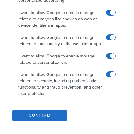
personalized advertising.
I want to allow Google to enable storage
related to analytics like cookies on web or
device identifiers in apps.
I want to allow Google to enable storage
related to functionality of the website or app.
I want to allow Google to enable storage
Iulian Ioncea
related to personalization.
https://www.traiestemuzica.ro
Cu o experiență de aproape 10 ani în presă, Iulian Ioncea a
I want to allow Google to enable storage
debutat la ziarul Adevărul de Seară în anul 2009. După câteva
related to security, including authentication
luni, a făcut pasul către ziarul Adevărul, iar în anul 2012 s-a
functionality and fraud prevention, and other
mutat la site-ul eva.ro. În 2013 a pus bazele site-ului
user protection.
trăieștemuzica.ro, iar peste doi ani ocupa și funcția de PR la
Consiliul Concurenței. Din 2017 se ocupă și de comunicare
online la Cat Music. E-mail:
iulian.ioncea@traiestemuzica.ro
CONFIRM