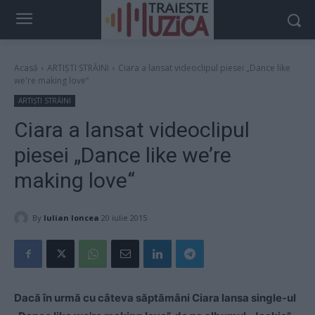
Acasă
ARTIȘTI STRĂINI
Ciara a lansat videoclipul piesei „Dance like
we're making love“
ARTIȘTI STRĂINI
Ciara a lansat videoclipul
piesei „Dance like we’re
making love“
By
Iulian Ioncea
20 iulie 2015
Dacă în urmă cu câteva săptămâni Ciara lansa single-ul