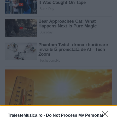
TraiesteMuzica.ro -
Do Not Process My Personal