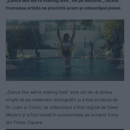
„Dance like we’re making love”, de pe albumul „Jackie”,
frumoasa artista ne prezintă acum şi videoclipul piesei.
„Dance like we’re making love” este cel de-al doilea
single de pe materialul discografic şi a fost produsă de
Dr. Luke şi Cirkut, iar videoclipul a fost regizat de Dave
Meyers şi a fost lansat în exclusivitate pe ecranul Sony
din Times Square.