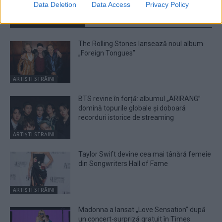
Data Deletion
Data Access
Privacy Policy
ARTICOLE SIMILARE
The Rolling Stones lansează noul album
„Foreign Tongues”
ARTIȘTI STRĂINI
BTS revine în forță: albumul „ARIRANG”
domină topurile globale și doboară
recorduri istorice de streaming
ARTIȘTI STRĂINI
Taylor Swift devine cea mai tânără femeie
din Songwriters Hall of Fame
ARTIȘTI STRĂINI
Madonna a lansat „Love Sensation” după
un concert-surpriză gratuit în Times