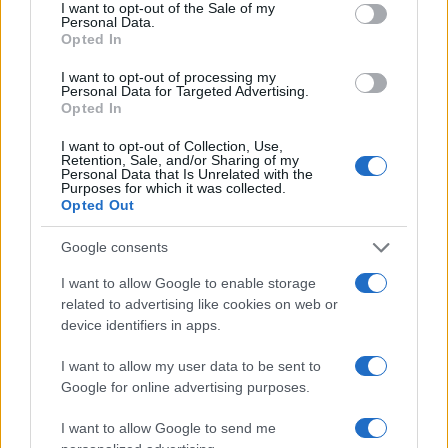
consent section.
I want to opt-out of the Sale of my
Personal Data.
Opted In
I want to opt-out of processing my
Personal Data for Targeted Advertising.
Opted In
I want to opt-out of Collection, Use,
Retention, Sale, and/or Sharing of my
Personal Data that Is Unrelated with the
Purposes for which it was collected.
TAGS
ciara
ciara dance like we're making love
Opted Out
dance like we're making love
muzica
muzica 2015
Google consents
muzica iulie
muzica iulie 2015
videoclip
I want to allow Google to enable storage
videoclip dance like we're making love
related to advertising like cookies on web or
device identifiers in apps.
Articol anterior
Următorul articol
Disturbed va susţine primul
Ana-Maria Barnoschi, cerută
I want to allow my user data to be sent to
concert din ultimii patru ani
de nevastă la castingul
Google for online advertising purposes.
pentru „Roata Norocului“
I want to allow Google to send me