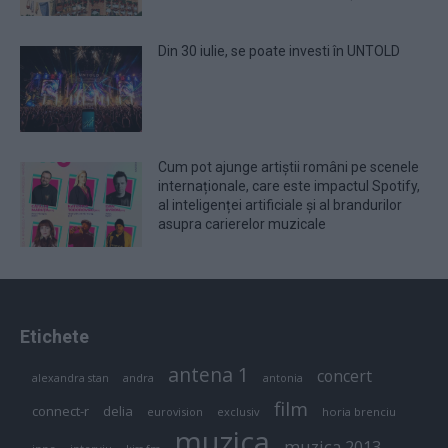
Din 30 iulie, se poate investi în UNTOLD
Cum pot ajunge artiștii români pe scenele
internaționale, care este impactul Spotify,
al inteligenței artificiale și al brandurilor
asupra carierelor muzicale
Etichete
antena 1
concert
andra
alexandra stan
antonia
film
connect-r
delia
eurovision
exclusiv
horia brenciu
muzica
muzica 2013