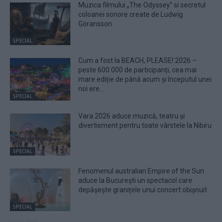
Muzica filmului „The Odyssey” si secretul
coloanei sonore create de Ludwig
Göransson
SPECIAL
Cum a fost la BEACH, PLEASE! 2026 –
peste 600.000 de participanți, cea mai
mare ediție de până acum și începutul unei
noi ere...
SPECIAL
Vara 2026 aduce muzică, teatru și
divertisment pentru toate vârstele la Nibiru
SPECIAL
Fenomenul australian Empire of the Sun
aduce la București un spectacol care
depășește granițele unui concert obișnuit
SPECIAL