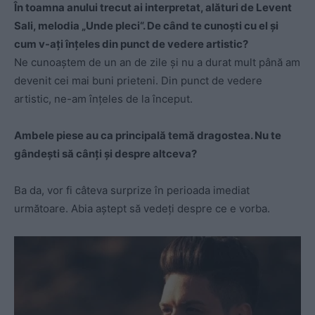
În toamna anului trecut ai interpretat, alături de Levent
Sali, melodia „Unde pleci“. De când te cunoşti cu el şi
cum v-aţi înţeles din punct de vedere artistic?
Ne cunoaștem de un an de zile și nu a durat mult până am
devenit cei mai buni prieteni. Din punct de vedere
artistic, ne-am înțeles de la început.
Ambele piese au ca principală temă dragostea. Nu te
gândeşti să cânţi şi despre altceva?
Ba da, vor fi câteva surprize în perioada imediat
următoare. Abia aștept să vedeți despre ce e vorba.