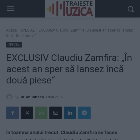
Acasă
SPECIAL
EXCLUSIV Claudiu Zamfira: „În acest an sper să lansez
încă două piese“
SPECIAL
EXCLUSIV Claudiu Zamfira: „În
acest an sper să lansez încă
două piese“
By
Iulian Ioncea
3 mai 2016
În toamna anului trecut, Claudiu Zamfira se făcea