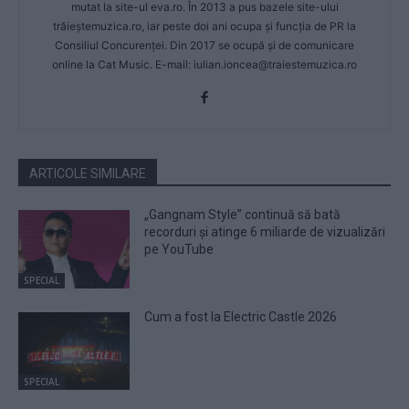
mutat la site-ul eva.ro. În 2013 a pus bazele site-ului
trăieștemuzica.ro, iar peste doi ani ocupa și funcția de PR la
Consiliul Concurenței. Din 2017 se ocupă și de comunicare
online la Cat Music. E-mail:
iulian.ioncea@traiestemuzica.ro
ARTICOLE SIMILARE
„Gangnam Style” continuă să bată
recorduri și atinge 6 miliarde de vizualizări
pe YouTube
SPECIAL
Cum a fost la Electric Castle 2026
SPECIAL