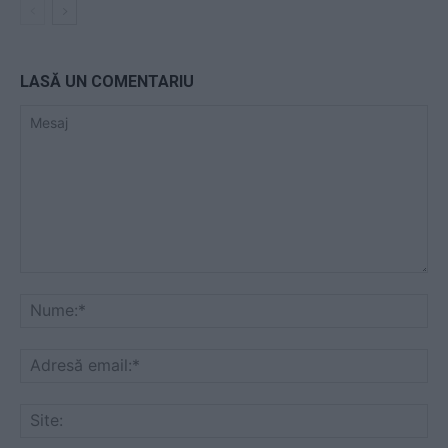
LASĂ UN COMENTARIU
Mesaj
Nu
Ad
ema
Sit