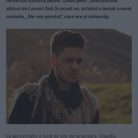
remarcat datorită piesei „Unde pleci“, interpretată
alături de Levent Sali. În acest an, artistul a lansat o nouă
melodie, „Ne-am pierdut“, care are şi videoclip.
La aproximativ o lună de zile de la lansare, Claudiu