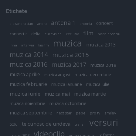
Etichete
antena 1
concert
andra
alexandra stan
antonia
film
connect-r
delia
eurovision
exclusiv
horia brenciu
muzica
muzica 2013
inna
interviu
kiss fm
muzica 2014
muzica 2015
muzica 2016
muzica 2017
muzica 2018
muzica aprilie
muzica decembrie
muzica august
muzica februarie
muzica iulie
muzica ianuarie
muzica iunie
muzica mai
muzica martie
muzica octombrie
muzica noiembrie
muzica septembrie
pepe
smiley
next star
pro tv
versuri
te cunosc de undeva
tcdu
trailer
videoclip
x factor
versuri 2018
vocea romaniei