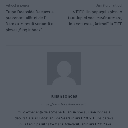
Articol anterior
Următorul articol
Trupa Deepside Deejays a
VIDEO Un papagal spion, o
prezentat, alături de D.
fată-lup și vaci cuvântătoare,
Damsa, o nouă variantă a
în secțiunea „Animal“ la TIFF
piesei „Sing it back“
Iulian Ioncea
https://www.traiestemuzica.ro
Cu o experiență de aproape 10 ani în presă, Iulian Ioncea a
debutat la ziarul Adevărul de Seară în anul 2009. După câteva
luni, a făcut pasul către ziarul Adevărul, iar în anul 2012 s-a