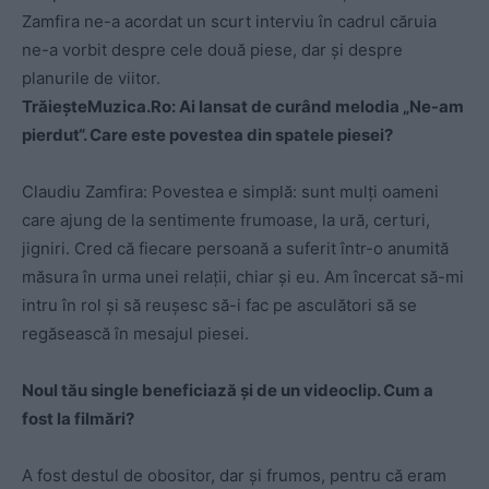
Zamfira ne-a acordat un scurt interviu în cadrul căruia
ne-a vorbit despre cele două piese, dar şi despre
planurile de viitor.
TrăieşteMuzica.Ro: Ai lansat de curând melodia „Ne-am
pierdut“. Care este povestea din spatele piesei?
Claudiu Zamfira: Povestea e simplă: sunt mulți oameni
care ajung de la sentimente frumoase, la ură, certuri,
jigniri. Cred că fiecare persoană a suferit într-o anumită
măsura în urma unei relații, chiar și eu. Am încercat să-mi
intru în rol și să reușesc să-i fac pe asculători să se
regăsească în mesajul piesei.
Noul tău single beneficiază şi de un videoclip. Cum a
fost la filmări?
A fost destul de obositor, dar și frumos, pentru că eram