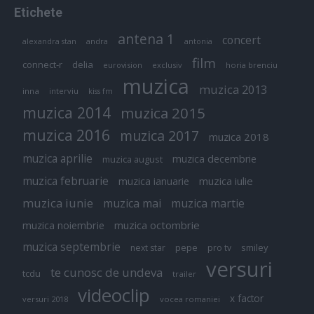
Etichete
antena 1
concert
andra
alexandra stan
antonia
film
connect-r
delia
eurovision
exclusiv
horia brenciu
muzica
muzica 2013
inna
interviu
kiss fm
muzica 2014
muzica 2015
muzica 2016
muzica 2017
muzica 2018
muzica aprilie
muzica decembrie
muzica august
muzica februarie
muzica iulie
muzica ianuarie
muzica iunie
muzica mai
muzica martie
muzica octombrie
muzica noiembrie
muzica septembrie
pepe
smiley
next star
pro tv
versuri
te cunosc de undeva
tcdu
trailer
videoclip
x factor
versuri 2018
vocea romaniei