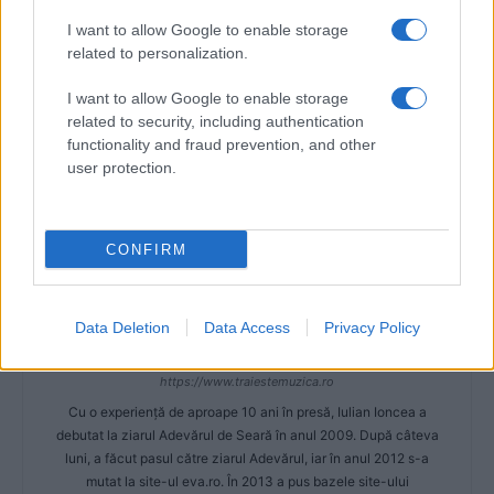
Articol anterior
Următorul articol
I want to allow Google to enable storage
Andreea Bănică: „Mi-am
Andra a avut parte de o
related to personalization.
propus să mă mărit cu omul
petrecere surpriză de ziua ei
cu care fac prima oară sex“
I want to allow Google to enable storage
related to security, including authentication
functionality and fraud prevention, and other
user protection.
CONFIRM
Data Deletion
Data Access
Privacy Policy
Iulian Ioncea
https://www.traiestemuzica.ro
Cu o experiență de aproape 10 ani în presă, Iulian Ioncea a
debutat la ziarul Adevărul de Seară în anul 2009. După câteva
luni, a făcut pasul către ziarul Adevărul, iar în anul 2012 s-a
mutat la site-ul eva.ro. În 2013 a pus bazele site-ului