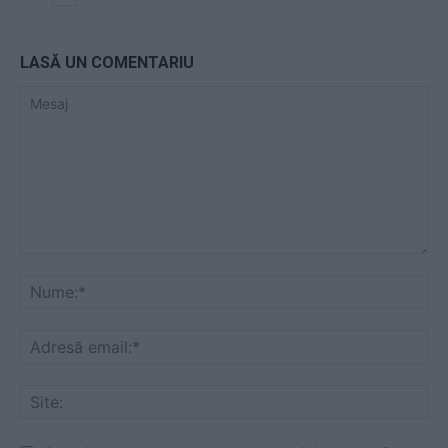
LASĂ UN COMENTARIU
Mesaj
Nu
Ad
ema
Sit