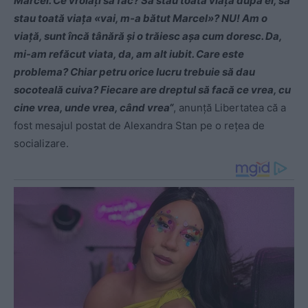
Marcel. Ce vroiaţi să fac? Să stau toată viaţa după el, să
stau toată viaţa «vai, m-a bătut Marcel»? NU! Am o
viaţă, sunt încă tânără şi o trăiesc aşa cum doresc. Da,
mi-am refăcut viata, da, am alt iubit. Care este
problema? Chiar petru orice lucru trebuie să dau
socoteală cuiva? Fiecare are dreptul să facă ce vrea, cu
cine vrea, unde vrea, când vrea“
, anunță Libertatea că a
fost mesajul postat de Alexandra Stan pe o rețea de
socializare.