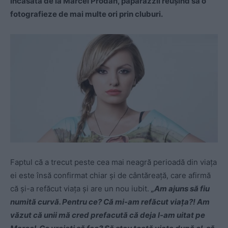
încasată de la Marcel Prodan, paparazzii reușind să o
fotografieze de mai multe ori prin cluburi.
Faptul că a trecut peste cea mai neagră perioadă din viața
ei este însă confirmat chiar și de cântăreață, care afirmă
că și-a refăcut viața și are un nou iubit.
„Am ajuns să fiu
numită curvă. Pentru ce? Că mi-am refăcut viaţa?! Am
văzut că unii mă cred prefacută că deja l-am uitat pe