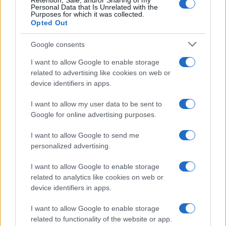
Retention, Sale, and/or Sharing of my
Personal Data that Is Unrelated with the
Purposes for which it was collected.
Opted Out
Google consents
I want to allow Google to enable storage
related to advertising like cookies on web or
device identifiers in apps.
I want to allow my user data to be sent to
Google for online advertising purposes.
I want to allow Google to send me
personalized advertising.
I want to allow Google to enable storage
related to analytics like cookies on web or
TAGS
alexandra stan
alexandra stan curva
device identifiers in apps.
alexandra stan iubit
alexandra stan marcel prodan
I want to allow Google to enable storage
alexandra stan nou iubit
alexandra stan refacut viata
related to functionality of the website or app.