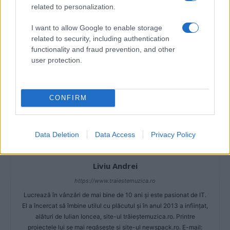
related to personalization.
Articol anterior
Următorul articol
I want to allow Google to enable storage
Nico feat. F Charm – 9
Formaţia Acces a lansat o
related to security, including authentication
(versuri)
nouă piesă, „Weekend“
functionality and fraud prevention, and other
user protection.
CONFIRM
Data Deletion
Data Access
Privacy Policy
Liviu Andrei
https://www.traiestemuzica.ro
Lucrează în vânzări de mai bine de 10 ani și este pasionat de IT.
El a încercat să îmbine utilul cu plăcutul și în anul 2013 a inființat,
alături de Iulian Ioncea, site-ul trăieștemuzica.ro. Printre
proiectele lui se mai regăsește și site-ul newspack.ro. E-mail: