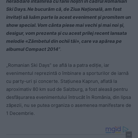
nerăbdare întâlnirea cu fanii noştri în cadrul Romanian
Ski Days. Ne bucurăm că, de Ziua Naţională, am fost
invitaţi să luăm parte la acest eveniment şi promitem un
show special. Vom cânta piese mai vechi şi mai noi şi,
desigur, vom prezenta şi cu acest prilej recent lansata
melodie «Zâmbetul din ochii tăi», care va apărea pe
albumul Compact 2014”
.
„Romanian Ski Days” se află la a patra ediţie, iar
evenimentul reprezintă o îmbinare a sporturilor de iarnă
cu party-uri şi concerte. Staţiunea Kaprun, aflată la
aproximativ 80 km sud de Salzburg, a fost aleasă pentru
desfăşurarea evenimentului întrucât în România, din lipsa
zăpezii, nu se putea organiza o asemenea manifestare de
1 Decembrie.