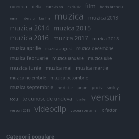
film
connect-r
delia
eurovision
exclusiv
horia brenciu
muzica
muzica 2013
inna
interviu
kiss fm
muzica 2014
muzica 2015
muzica 2016
muzica 2017
muzica 2018
muzica aprilie
muzica decembrie
muzica august
muzica februarie
muzica iulie
muzica ianuarie
muzica iunie
muzica mai
muzica martie
muzica octombrie
muzica noiembrie
muzica septembrie
pepe
smiley
next star
pro tv
versuri
te cunosc de undeva
tcdu
trailer
videoclip
x factor
versuri 2018
vocea romaniei
Categorii populare