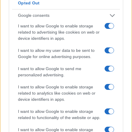
Opted Out
Google consents
I want to allow Google to enable storage
related to advertising like cookies on web or
device identifiers in apps.
I want to allow my user data to be sent to
Google for online advertising purposes.
I want to allow Google to send me
personalized advertising.
I want to allow Google to enable storage
related to analytics like cookies on web or
device identifiers in apps.
TAGS
1 decembrie concert
compact
I want to allow Google to enable storage
compact romanian ski days
concert compact
related to functionality of the website or app.
concert decembrie compact
concert romanian ski days
I want to allow Google to enable storage
romanian ski days
trupa compact