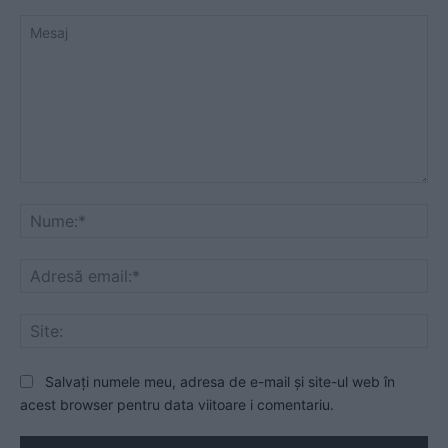
Mesaj
Nu
Ad
ema
Sit
Salvați numele meu, adresa de e-mail și site-ul web în
acest browser pentru data viitoare i comentariu.