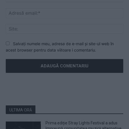
Ad
ema
Sit
Salvați numele meu, adresa de e-mail și site-ul web în
acest browser pentru data viitoare i comentariu.
ULTIMA ORĂ
Prima ediție Stray Lights Festival a adus
împreună comunitatea muzicii alternative