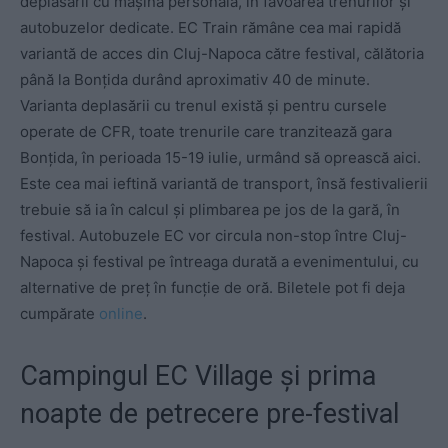
deplasării cu mașina personală, în favoarea trenurilor și
autobuzelor dedicate. EC Train rămâne cea mai rapidă
variantă de acces din Cluj-Napoca către festival, călătoria
până la Bonțida durând aproximativ 40 de minute.
Varianta deplasării cu trenul există și pentru cursele
operate de CFR, toate trenurile care tranzitează gara
Bonțida, în perioada 15-19 iulie, urmând să oprească aici.
Este cea mai ieftină variantă de transport, însă festivalierii
trebuie să ia în calcul și plimbarea pe jos de la gară, în
festival. Autobuzele EC vor circula non-stop între Cluj-
Napoca și festival pe întreaga durată a evenimentului, cu
alternative de preț în funcție de oră. Biletele pot fi deja
cumpărate
online
.
Campingul EC Village și prima
noapte de petrecere pre-festival