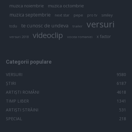
muzica octombrie
muzica noiembrie
muzica septembrie
pepe
smiley
next star
pro tv
versuri
te cunosc de undeva
tcdu
trailer
videoclip
x factor
versuri 2018
vocea romaniei
Categorii populare
VERSURI
9580
ȘTIRI
6187
ARTIȘTI ROMÂNI
4618
TIMP LIBER
1341
ARTIȘTI STRĂINI
531
SPECIAL
218