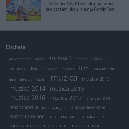
săptămâni. NIBIRU extinde programul
dedicat familiilor și anunță Family Fest.
Etichete
antena 1
concert
andra
alexandra stan
antonia
film
connect-r
delia
eurovision
exclusiv
horia brenciu
muzica
muzica 2013
inna
interviu
kiss fm
muzica 2014
muzica 2015
muzica 2016
muzica 2017
muzica 2018
muzica aprilie
muzica decembrie
muzica august
muzica februarie
muzica iulie
muzica ianuarie
muzica iunie
muzica mai
muzica martie