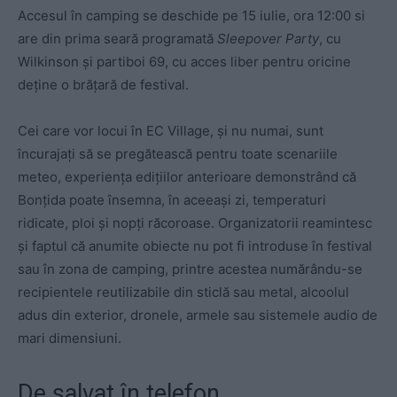
Accesul în camping se deschide pe 15 iulie, ora 12:00 si
are din prima seară programată
Sleepover Party
, cu
Wilkinson și partiboi 69, cu acces liber pentru oricine
deține o brățară de festival.
Cei care vor locui în EC Village, și nu numai, sunt
încurajați să se pregătească pentru toate scenariile
meteo, experiența edițiilor anterioare demonstrând că
Bonțida poate însemna, în aceeași zi, temperaturi
ridicate, ploi și nopți răcoroase. Organizatorii reamintesc
și faptul că anumite obiecte nu pot fi introduse în festival
sau în zona de camping, printre acestea numărându-se
recipientele reutilizabile din sticlă sau metal, alcoolul
adus din exterior, dronele, armele sau sistemele audio de
mari dimensiuni.
De salvat în telefon