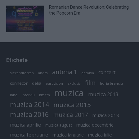
Romanian Dance Revolution: Celebrating
the Popcorn Era
Etichete
antena 1
concert
andra
alexandra stan
antonia
film
connect-r
delia
eurovision
exclusiv
horia brenciu
muzica
muzica 2013
inna
interviu
kiss fm
muzica 2014
muzica 2015
muzica 2016
muzica 2017
muzica 2018
muzica aprilie
muzica decembrie
muzica august
muzica februarie
muzica iulie
muzica ianuarie