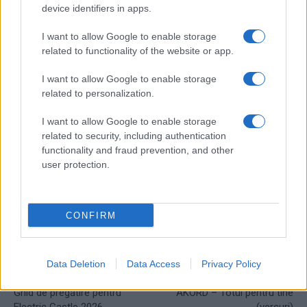
device identifiers in apps.
I want to allow Google to enable storage
related to functionality of the website or app.
I want to allow Google to enable storage
related to personalization.
I want to allow Google to enable storage
related to security, including authentication
functionality and fraud prevention, and other
user protection.
CONFIRM
TAGS
VAMA - CADEREA MEA
VAMA - CADEREA MEA versuri
versuri VAMA - CADEREA MEA
Data Deletion
Data Access
Privacy Policy
Articol anterior
Următorul articol
Ghid de pregătire pentru
AKORD – Totul pentru tine
Electric Castle 2026
(versuri)