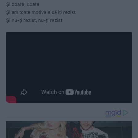
Și doare, doare
Și am toate motivele să îți rezist
Și nu-ți rezist, nu-ți rezist