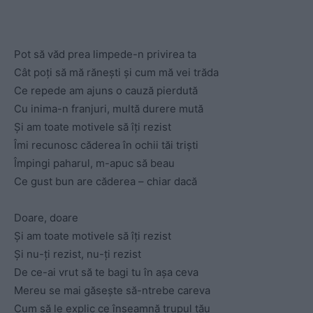
Pot să văd prea limpede-n privirea ta
Cât poți să mă rănești și cum mă vei trăda
Ce repede am ajuns o cauză pierdută
Cu inima-n franjuri, multă durere mută
Și am toate motivele să îți rezist
Îmi recunosc căderea în ochii tăi triști
Împingi paharul, m-apuc să beau
Ce gust bun are căderea – chiar dacă
Doare, doare
Și am toate motivele să îți rezist
Și nu-ți rezist, nu-ți rezist
De ce-ai vrut să te bagi tu în așa ceva
Mereu se mai găsește să-ntrebe careva
Cum să le explic ce înseamnă trupul tău