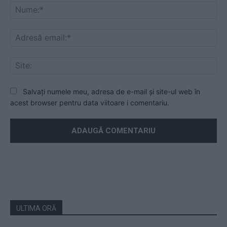
Nu
Ad
ema
Sit
Salvați numele meu, adresa de e-mail și site-ul web în
acest browser pentru data viitoare i comentariu.
ULTIMA ORĂ