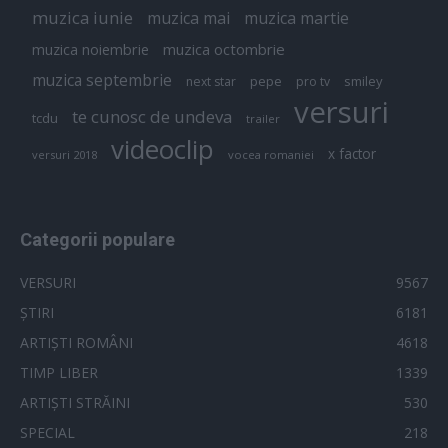
muzica iunie
muzica mai
muzica martie
muzica octombrie
muzica noiembrie
muzica septembrie
pepe
smiley
next star
pro tv
versuri
te cunosc de undeva
tcdu
trailer
videoclip
x factor
versuri 2018
vocea romaniei
Categorii populare
VERSURI
9567
ȘTIRI
6181
ARTIȘTI ROMÂNI
4618
TIMP LIBER
1339
ARTIȘTI STRĂINI
530
SPECIAL
218