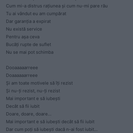
Cum mi-a distrus rațiunea și cum nu-mi pare rău
Tu ai vândut eu am cumpărat
Dar garanția a expirat
Nu există service
Pentru așa ceva
Bucăți rupte de suflet
Nu se mai pot schimba
Dooaaaaarreee
Doaaaaaarreee
Și am toate motivele să îți rezist
Și nu-ți rezist, nu-ți rezist
Mai important e să iubești
Decât să fii iubit
Doare, doare, doare…
Mai important e să iubești decât să fii iubit
Dar cum poți să iubești dacă n-ai fost iubit…