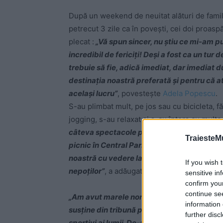
După un weekend de neuitat alături de familie
petrecut 3 zile ca în poveşti, cei doi proasp
plecat :
„Vă spun sincer, nu ştiu ce mi-am pu
incredibil de fericiţi! Deşi a fost ca un tur
trebuie să fie, adică imediat, dar imediat
destinaţia noastră preferată şi pentru că a
acelaşi lucru”
, povesteşte
Adela Popescu
.
S-au plimbat mult, pe jos sau cu bicicleta, fă
jogging, s-au relaxat şi s-au întors cu mult
câteva spectacole pe Broadway, Mamma mia
TraiesteM
picnic în Central Park, am fost la US Open, 
noastră cu vedere la Central Park ne-a ofe
If you wish 
nepoţilor”
, a adăugat Adela Popescu pe blog
sensitive in
confirm you
continue se
„Am avut marele noroc să fim în New York 
information 
susţine din tribună pe Simona Halep. A fost o
further disc
sportivi ai lumii. De-aia e fascinant New Yor