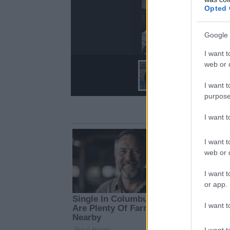
Opted 
Google 
I want t
web or d
I want t
purpose
I want 
I want t
web or d
I want t
or app.
I want t
I want t