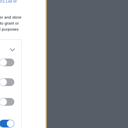
B’s List of
er and store
to grant or
ed purposes