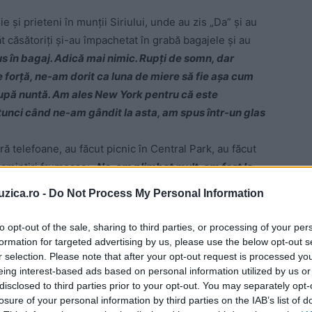
 şi prieteni în munţii Siriului, unde au zis „Da” şi au
ăt căsătoriţi şi-au împachetat în grabă bagajele şi au
s în bagaj. Adică mai nimic. Rupţi de somn, dar
 de forţă, ne-am dorit ca luna de miere să fie aşa cum
 după nuntă. Am ales New York pentru că este
tunci când ne-am gândit la asta, am spus într-un glas
ră telefoane, au făcut picnic în Central Park, au făcut
e amintiri frumoase:
„Ne-am plimbat mult, am fost la
, Fantoma de la Operă, Fuerza Brută, etc, am făcut
uzica.ro -
Do Not Process My Personal Information
am vizitat, am vorbit, am simţit, am trăit. Iar camera
rit nopţi magice şi cele mai frumoase poveşti de spus
to opt-out of the sale, sharing to third parties, or processing of your per
ul ei.
formation for targeted advertising by us, please use the below opt-out s
r selection. Please note that after your opt-out request is processed y
eing interest-based ads based on personal information utilized by us or
exact în perioada open-ului american şi să o putem
disclosed to third parties prior to your opt-out. You may separately opt-
 experienţă unică. E uriaş să îi vezi laolaltă pe marii
losure of your personal information by third parties on the IAB’s list of
k-ul pentru că poţi la orice colţ să dai nas în nas cu