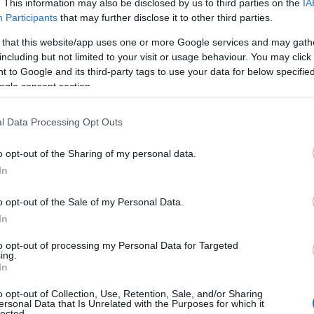
. This information may also be disclosed by us to third parties on the
IA
 mie cu unul din idolii copilăriei mele, actorul Ray
Participants
that may further disclose it to other third parties.
e la rând”
, povesteşte
Radu Vâlcan
.
 that this website/app uses one or more Google services and may gath
including but not limited to your visit or usage behaviour. You may click 
 to Google and its third-party tags to use your data for below specifi
1
de 5
ogle consent section.
l Data Processing Opt Outs
o opt-out of the Sharing of my personal data.
In
o opt-out of the Sale of my Personal Data.
In
to opt-out of processing my Personal Data for Targeted
ing.
In
o opt-out of Collection, Use, Retention, Sale, and/or Sharing
ersonal Data that Is Unrelated with the Purposes for which it
lected.