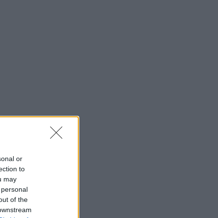
sonal or
ection to
ou may
 personal
out of the
 downstream