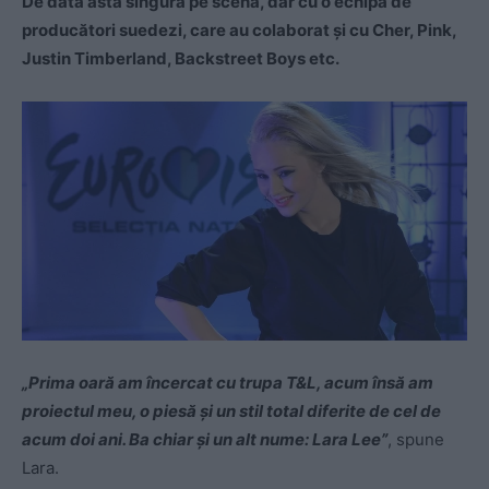
De data asta singură pe scenă, dar cu o echipă de
producători suedezi, care au colaborat şi cu Cher, Pink,
Justin Timberland, Backstreet Boys etc.
„Prima oară am încercat cu trupa T&L, acum însă am
proiectul meu, o piesă şi un stil total diferite de cel de
acum doi ani. Ba chiar şi un alt nume: Lara Lee”
, spune
Lara.