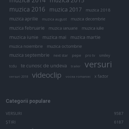
muzica 2015
muzica 2016
muzica 2017
muzica 2018
muzica aprilie
muzica decembrie
muzica august
muzica februarie
muzica iulie
muzica ianuarie
muzica iunie
muzica mai
muzica martie
muzica octombrie
muzica noiembrie
muzica septembrie
pepe
smiley
next star
pro tv
versuri
te cunosc de undeva
tcdu
trailer
videoclip
x factor
versuri 2018
vocea romaniei
Categorii populare
VERSURI
9587
ȘTIRI
6187