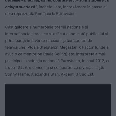
detaliile – machiaj, haine, coafură etc. – sunt stabilite cu
echipa suedeză”
, încheie Lara, încrezătoare în şansa ei
de a reprezenta România la Eurovision.
Câştigătoare a numeroase premii naţionale şi
internaţionale, Lara Lee s-a făcut cunoscută publicului şi
prin apariţii în diverse emisiuni şi concursuri de
televiziune: Ploaia Steluţelor, Megastar, X Factor (unde a
avut-o ca mentor pe Paula Seling) etc. Interpreta a mai
participat la selecţia naţională Eurovision, în anul 2012, cu
trupa T&L. Are concerte şi colaborări cu diverşi artişti:
Sonny Flame, Alexandra Stan, Akcent, 3 Sud Est.