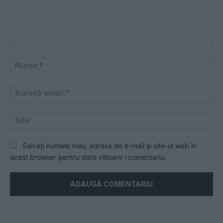
Mesaj
Nu
Ad
ema
Sit
Salvați numele meu, adresa de e-mail și site-ul web în
acest browser pentru data viitoare i comentariu.