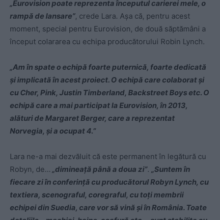
„Eurovision poate reprezenta începutul carierei mele, o
rampă de lansare”
, crede Lara. Aşa că, pentru acest
moment, special pentru Eurovision, de două săptămâni a
început colararea cu echipa producătorului Robin Lynch.
„Am în spate o echipă foarte puternică, foarte dedicată
şi implicată în acest proiect. O echipă care colaborat şi
cu Cher, Pink, Justin Timberland, Backstreet Boys etc. O
echipă care a mai participat la Eurovision, în 2013,
alături de Margaret Berger, care a reprezentat
Norvegia, şi a ocupat 4.”
Lara ne-a mai dezvăluit că este permanent în legătură cu
Robyn, de…
„dimineaţă până a doua zi”
.
„Suntem în
fiecare zi în conferinţă cu producătorul Robyn Lynch, cu
textiera, scenograful, coregraful, cu toţi membrii
echipei din Suedia, care vor să vină şi în România. Toate