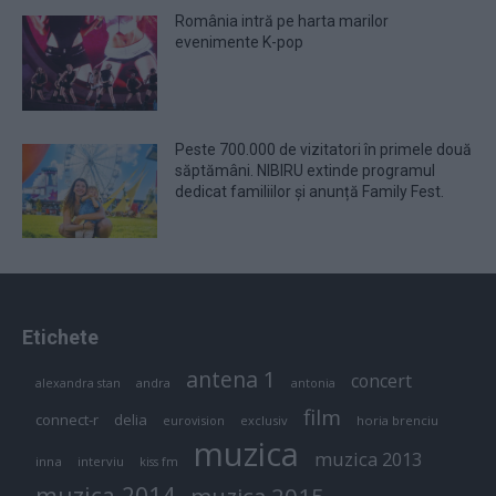
România intră pe harta marilor
evenimente K-pop
Peste 700.000 de vizitatori în primele două
săptămâni. NIBIRU extinde programul
dedicat familiilor și anunță Family Fest.
Etichete
antena 1
concert
andra
alexandra stan
antonia
film
connect-r
delia
eurovision
exclusiv
horia brenciu
muzica
muzica 2013
inna
interviu
kiss fm
muzica 2014