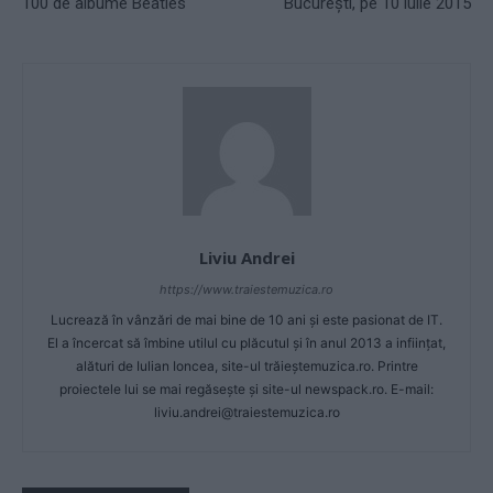
100 de albume Beatles
Bucureşti, pe 10 iulie 2015
Liviu Andrei
https://www.traiestemuzica.ro
Lucrează în vânzări de mai bine de 10 ani și este pasionat de IT.
El a încercat să îmbine utilul cu plăcutul și în anul 2013 a inființat,
alături de Iulian Ioncea, site-ul trăieștemuzica.ro. Printre
proiectele lui se mai regăsește și site-ul newspack.ro. E-mail:
liviu.andrei@traiestemuzica.ro